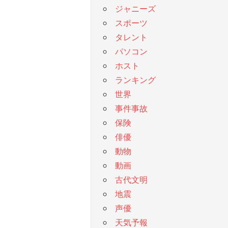
ジャニーズ
スポーツ
タレント
パソコン
ホスト
ランキング
世界
事件事故
保険
俳優
動物
動画
古代文明
地震
声優
天気予報