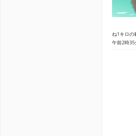
ね1キロの
午前2時3