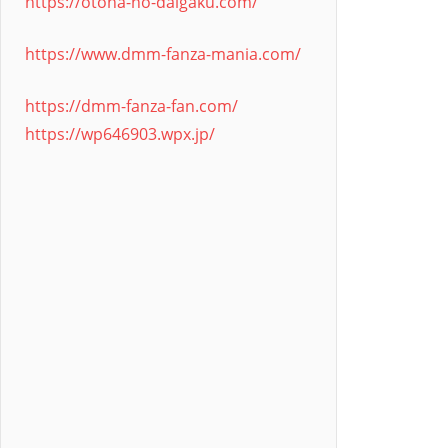
https://otona-no-daigaku.com/
https://www.dmm-fanza-mania.com/
https://dmm-fanza-fan.com/
https://wp646903.wpx.jp/