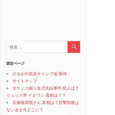
固定ページ
ひるがの高原キャンプ場 事件
サイトマップ
タケノコ掘り女児失踪事件 犯人は？
リュック男 イヌワシ 真相は？？
五條堀美咲さん 真相は？目撃情報は
ないまま今どこに？