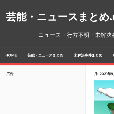
コ
ン
芸能・ニュースまとめ.n
テ
ン
ツ
ニュース・行方不明・未解決
へ
ス
キ
HOME
芸能・ニュースまとめ
未解決事件まとめ
ッ
プ
広告
月:
2021年