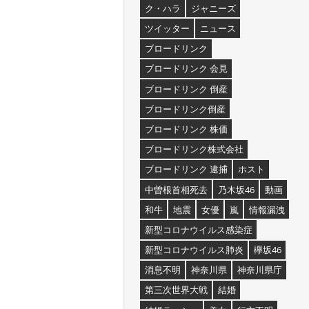
ク・ハラ
ジャニーズ
ツイッター
ニュース
ブロードリンク
ブロードリンク 会見
ブロードリンク 倒産
ブロードリンク倒産
ブロードリンク 株価
ブロードリンク株式会社
ブロードリンク 逮捕
ホスト
中曽根首相死去
乃木坂46
動画
和牛
地震
女優
嵐
情報漏洩
新型コロナウイルス感染症
新型コロナウイルス肺炎
欅坂46
消息不明
神奈川県
神奈川県庁
第三次世界大戦
結婚