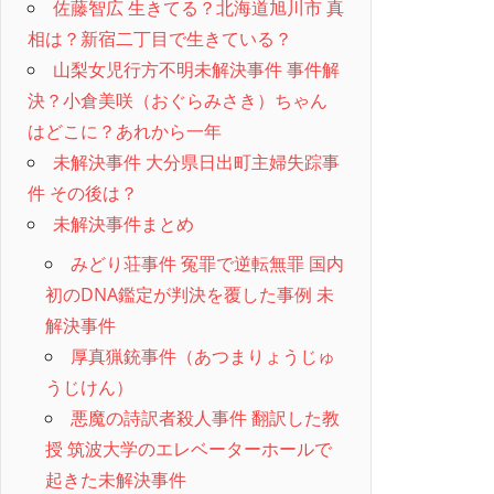
佐藤智広 生きてる？北海道旭川市 真
相は？新宿二丁目で生きている？
山梨女児行方不明未解決事件 事件解
決？小倉美咲（おぐらみさき）ちゃん
はどこに？あれから一年
未解決事件 大分県日出町主婦失踪事
件 その後は？
未解決事件まとめ
みどり荘事件 冤罪で逆転無罪 国内
初のDNA鑑定が判決を覆した事例 未
解決事件
厚真猟銃事件（あつまりょうじゅ
うじけん）
悪魔の詩訳者殺人事件 翻訳した教
授 筑波大学のエレベーターホールで
起きた未解決事件