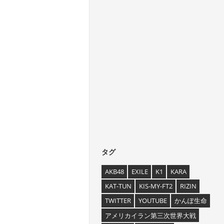
タグ
AKB48
EXILE
K1
KARA
KAT-TUN
KIS-MY-FT2
RIZIN
TWITTER
YOUTUBE
かんぽ生命
アメリカイラン第三次世界大戦