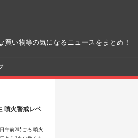
な買い物等の気になるニュースをまとめ！
プ
 噴火警戒レベ
7日午前2時ごろ 噴火
口から1キロ近くま