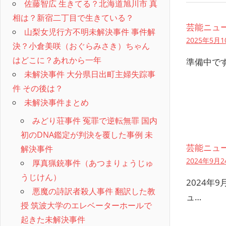
佐藤智広 生きてる？北海道旭川市 真
相は？新宿二丁目で生きている？
芸能ニュ
山梨女児行方不明未解決事件 事件解
2025年5月1
決？小倉美咲（おぐらみさき）ちゃん
はどこに？あれから一年
準備中で
未解決事件 大分県日出町主婦失踪事
件 その後は？
未解決事件まとめ
みどり荘事件 冤罪で逆転無罪 国内
初のDNA鑑定が判決を覆した事例 未
芸能ニュ
解決事件
2024年9月2
厚真猟銃事件（あつまりょうじゅ
うじけん）
2024年
悪魔の詩訳者殺人事件 翻訳した教
ュ…
授 筑波大学のエレベーターホールで
起きた未解決事件