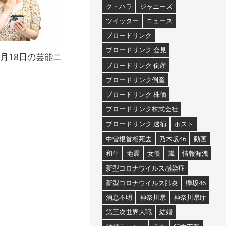
ク・ハラ
ジャニーズ
ツイッター
ニュース
ブロードリンク
ブロードリンク 会見
年9月18日の芸能ニ
ブロードリンク 倒産
ブロードリンク倒産
ブロードリンク 株価
ブロードリンク株式会社
ブロードリンク 逮捕
ホスト
中曽根首相死去
乃木坂46
動画
和牛
地震
女優
嵐
情報漏洩
新型コロナウイルス感染症
新型コロナウイルス肺炎
欅坂46
消息不明
神奈川県
神奈川県庁
第三次世界大戦
結婚