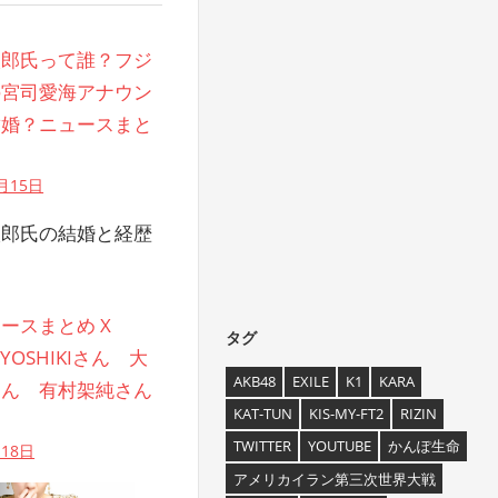
太郎氏って誰？フジ
の宮司愛海アナウン
結婚？ニュースまと
0月15日
太郎氏の結婚と経歴
ースまとめ X
タグ
のYOSHIKIさん 大
AKB48
EXILE
K1
KARA
さん 有村架純さん
KAT-TUN
KIS-MY-FT2
RIZIN
TWITTER
YOUTUBE
かんぽ生命
月18日
アメリカイラン第三次世界大戦