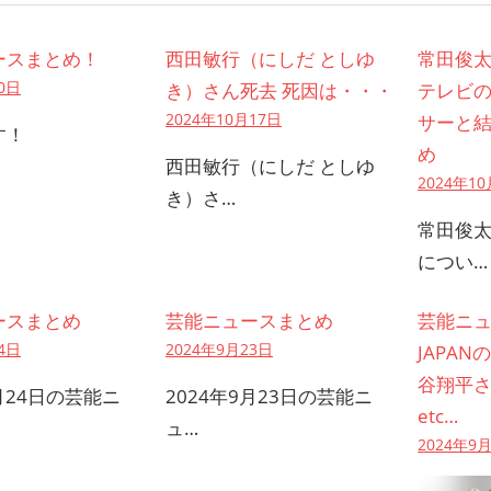
ースまとめ！
西田敏行（にしだ としゆ
常田俊
0日
き）さん死去 死因は・・・
テレビ
2024年10月17日
サーと
す！
め
西田敏行（にしだ としゆ
2024年1
き）さ…
常田俊
につい…
ースまとめ
芸能ニュースまとめ
芸能ニュ
4日
2024年9月23日
JAPAN
谷翔平
9月24日の芸能ニ
2024年9月23日の芸能ニ
etc…
ュ…
2024年9