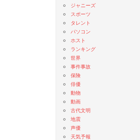
ジャニーズ
スポーツ
タレント
パソコン
ホスト
ランキング
世界
事件事故
保険
俳優
動物
動画
古代文明
地震
声優
天気予報