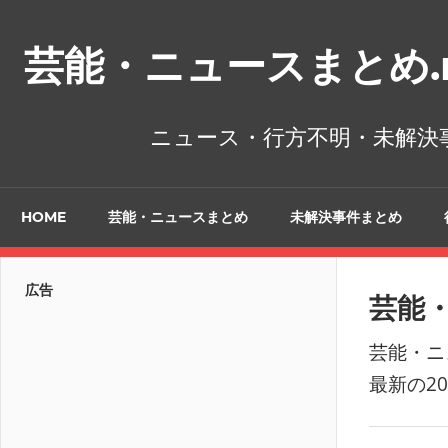
コ
ン
芸能・ニュースまとめ.n
テ
ン
ツ
ニュース・行方不明・未解決
へ
ス
キ
HOME
芸能・ニュースまとめ
未解決事件まとめ
ッ
プ
広告
芸能
芸能・ニ
最新の2