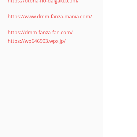
https://otona-no-daigaku.com/
https://www.dmm-fanza-mania.com/
https://dmm-fanza-fan.com/
https://wp646903.wpx.jp/