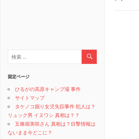
固定ページ
ひるがの高原キャンプ場 事件
サイトマップ
タケノコ掘り女児失踪事件 犯人は？
リュック男 イヌワシ 真相は？？
五條堀美咲さん 真相は？目撃情報は
ないまま今どこに？