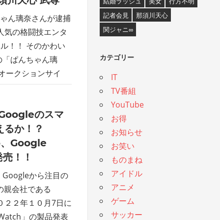
 那須川天心 武尊
結婚ラッシュ
美女
行方不明
記者会見
那須川天心
ゃん璃奈さんが逮捕
関ジャニ∞
人気の格闘技エンタ
ル！！ そのかわい
カテゴリー
の「ぱんちゃん璃
0Z オークションサイ
IT
TV番組
YouTube
のGoogleのスマ
お得
超えるか！？
お知らせ
ro、Google
お笑い
に発売！！
ものまね
アイドル
Googleから注目の
アニメ
eの親会社である
ゲーム
表 ２０２２年１０月7日に
サッカー
l Watch」の製品発表