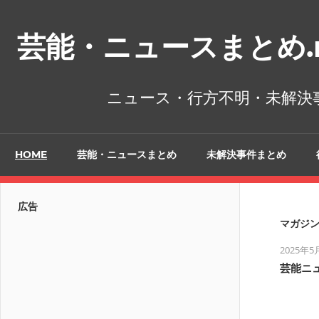
コ
ン
芸能・ニュースまとめ.n
テ
ン
ツ
ニュース・行方不明・未解決
へ
ス
キ
HOME
芸能・ニュースまとめ
未解決事件まとめ
ッ
プ
広告
マガジン
2025年5
芸能ニ