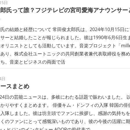
15日
太郎氏って誰？フジテレビの宮司愛海アナウンサー
め
氏の結婚と経歴について 常田俊太郎氏は、2024年10月15日
サーと結婚したことが報じられました。彼は1990年6月6日生
オリニストとしても活動しています。音楽プロジェクト「millenni
であり、株式会社ユートニックの共同創業者兼代表取締役を務
育ち、音楽とビジネスの両面で活
4日
ュースまとめ
9月24日の芸能ニュースは、多岐にわたる話題で賑わいました。
かりやすくまとめます。 俳優キム・ドンフィの入隊 韓国の俳
に入隊しました。彼は坊主頭でファンに挨拶し、感謝の気持ち
多くのファンにとって感慨深いものであり、彼の今後の活躍に
ミン・ヒジンのインタビュー ADORの前代表で