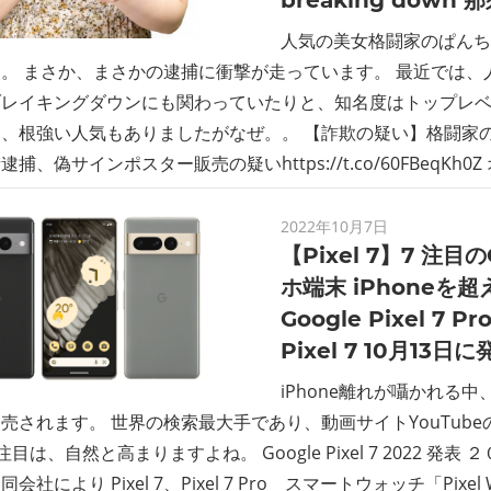
breaking down
人気の美女格闘家のぱんち
。 まさか、まさかの逮捕に衝撃が走っています。 最近では、
レイキングダウンにも関わっていたりと、知名度はトップレベ
、根強い人気もありましたがなぜ。。 【詐欺の疑い】格闘家
捕、偽サインポスター販売の疑いhttps://t.co/60FBeqKh
2022年10月7日
【Pixel 7】7 注目
ホ端末 iPhoneを
Google Pixel 7 P
Pixel 7 10月13日
iPhone離れが囁かれる中、
売されます。 世界の検索最大手であり、動画サイトYouTub
。 注目は、自然と高まりますよね。 Google Pixel 7 2022 発
会社により Pixel 7、Pixel 7 Pro スマートウォッチ「Pixe