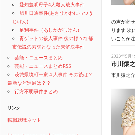
愛知豊明母子4人殺人放火事件
旭川日通事件(あさひかわにっつう
じけん)
の声が寄
足利事件（あしかがじけん）
ります 次
青ゲットの殺人事件 後の様々な都
いことが
市伝説の素材となった未解決事件
2023年5月1
芸能・ニュースまとめ
市川猿
芸能・ニュースまとめRSS
茨城県境町一家４人事件 その後は？
市川猿之
最新など進展は？？
行方不明事件まとめ
リンク
転職就職ネット