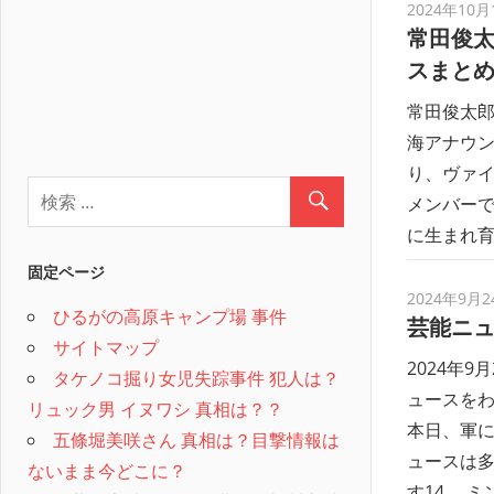
2024年10月
常田俊
スまと
常田俊太郎
海アナウン
り、ヴァイ
メンバー
に生まれ
固定ページ
2024年9月2
ひるがの高原キャンプ場 事件
芸能ニ
サイトマップ
2024年
タケノコ掘り女児失踪事件 犯人は？
ュースをわ
リュック男 イヌワシ 真相は？？
本日、軍
五條堀美咲さん 真相は？目撃情報は
ュースは
ないまま今どこに？
す14。 