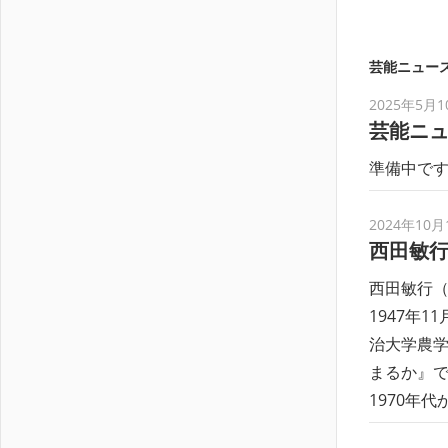
芸能ニュース
2025年5月1
芸能ニ
準備中で
2024年10月
西田敏行
西田敏行（
1947年
治大学農学
まるか』で
1970年