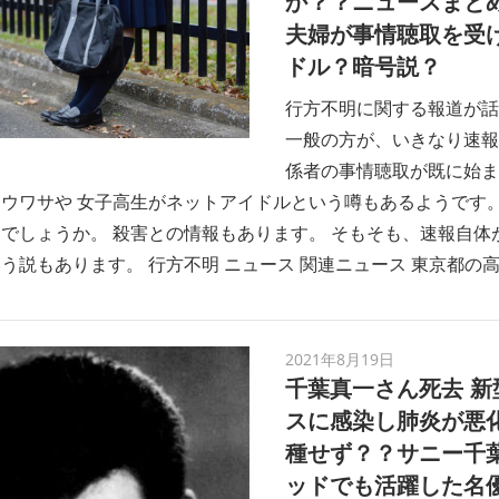
か？？ニュースまとめ
夫婦が事情聴取を受け
ドル？暗号説？
行方不明に関する報道が話
一般の方が、いきなり速報
係者の事情聴取が既に始ま
ウワサや 女子高生がネットアイドルという噂もあるようです。
でしょうか。 殺害との情報もあります。 そもそも、速報自体
う説もあります。 行方不明 ニュース 関連ニュース 東京都の高
2021年8月19日
千葉真一さん死去 新
スに感染し肺炎が悪化
種せず？？サニー千
ッドでも活躍した名