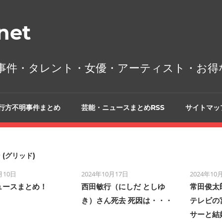
et
事件・タレント・女優・アーティスト・お得
行方不明事件まとめ
芸能・ニュースまとめRSS
サイトマッ
 (グリッド)
月10日
2024年10月17日
2024年10
ュースまとめ！
西田敏行（にしだ としゆ
常田俊太
き）さん死去 死因は・・・
テレビの
サーと結