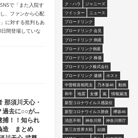
ク・ハラ
ジャニーズ
SNSで「また入院す
ツイッター
ニュース
し、ファンから心配
ブロードリンク
ル」に対する批判もあ
30日間登場していな
ブロードリンク 会見
ブロードリンク 倒産
ブロードリンク倒産
ブロードリンク 株価
ブロードリンク株式会社
ブロードリンク 逮捕
ホスト
中曽根首相死去
乃木坂46
動画
和牛
地震
女優
嵐
情報漏洩
 那須川天心・
新型コロナウイルス感染症
過去に○○が…
新型コロナウイルス肺炎
欅坂46
逮捕！！知られ
消息不明
神奈川県
神奈川県庁
偽造 まとめ
第三次世界大戦
結婚