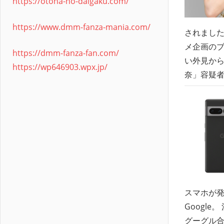
https://otona-no-daigaku.com/
https://www.dmm-fanza-mania.com/
されました
メ企画のブ
https://dmm-fanza-fan.com/
い外見から
https://wp646903.wpx.jp/
奈」容疑者逮
スマホが発
Google
グーグル合同