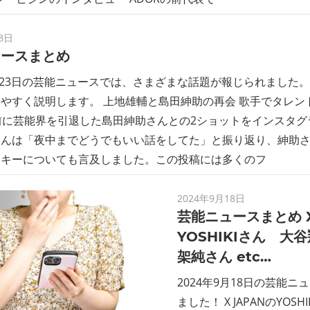
3日
ュースまとめ
9月23日の芸能ニュースでは、さまざまな話題が報じられました
やすく説明します。 上地雄輔と島田紳助の再会 歌手でタレン
前に芸能界を引退した島田紳助さんとの2ショットをインスタグ
さんは「夜中までどうでもいい話をしてた」と振り返り、紳助
スキーについても言及しました。この投稿には多くのフ
2024年9月18日
芸能ニュースまとめ X
YOSHIKIさん 大
架純さん etc…
2024年9月18日の芸能
ました！ X JAPANのYOS