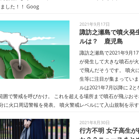
ました！！ Goog
2021年9月17日
諏訪之瀬島で噴火発生
ルは？ 鹿児島
諏訪之瀬島で2021年9月1
が発生して大きな噴石が火
で飛んだそうです。 噴火
生等に注目が集まっていま
ルは2021年7月以降に 
範囲で警戒を呼びかけ。 これを超える場所まで噴石が飛ぶお
5分に火口周辺警報を発表。 噴火警戒レベルにて入山規制を示
2021年8月30日
行方不明 女子高生が