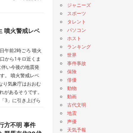
ジャニーズ
スポーツ
タレント
パソコン
 噴火警戒レベ
ホスト
ランキング
7日午前2時ごろ 噴火
世界
口から1キロ近くま
事件事故
に伴い今後の地震発
保険
す。 噴火警戒レベ
俳優
2となり気象庁はおおむ
動物
それがあるそうです。
動画
す「3」に引き上げら
古代文明
地震
声優
行方不明 事件
天気予報