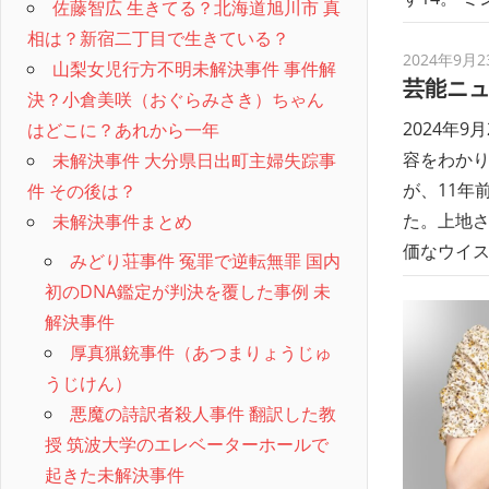
佐藤智広 生きてる？北海道旭川市 真
相は？新宿二丁目で生きている？
2024年9月2
山梨女児行方不明未解決事件 事件解
芸能ニ
決？小倉美咲（おぐらみさき）ちゃん
2024年
はどこに？あれから一年
容をわかり
未解決事件 大分県日出町主婦失踪事
が、11年
件 その後は？
た。上地
未解決事件まとめ
価なウイ
みどり荘事件 冤罪で逆転無罪 国内
初のDNA鑑定が判決を覆した事例 未
解決事件
厚真猟銃事件（あつまりょうじゅ
うじけん）
悪魔の詩訳者殺人事件 翻訳した教
授 筑波大学のエレベーターホールで
起きた未解決事件