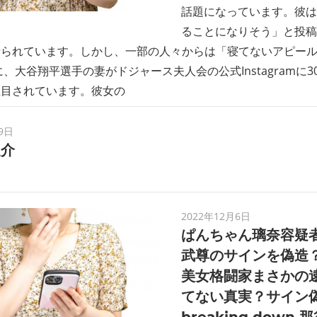
話題になっています。彼は
ることになりそう」と投稿
せられています。しかし、一部の人々からは「寝てないアピー
に、大谷翔平選手の妻がドジャース夫人会の公式Instagramに
注目されています。彼女の
9日
之介
介
2022年12月6日
ぱんちゃん璃奈容疑者
武尊のサインを偽造？
美女格闘家まさかの
てない真実？サイン