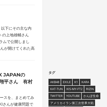
。 以下にその主な内
トの上地雄輔さん
ラムで公開しまし
さんが開けてくれた高
タグ
 JAPANの
谷翔平さん 有村
AKB48
EXILE
K1
KARA
KAT-TUN
KIS-MY-FT2
RIZIN
TWITTER
YOUTUBE
かんぽ生命
ニュースを、まとめてみ
アメリカイラン第三次世界大戦
HIKIさんが健康問題で