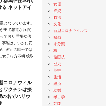
 群馬在住20代
女優
る ネットアイ
投資
政治
題となっています。
文化
が出て報道され 関
新型コロナウイルス
っており 重要な供
映画
 事態は、いかに変
未分類
が、何かの暗号では
株
3女子行方不明 聴取
格闘技
歴史
災害
生活
型コロナウィル
経済
 ワクチンは接
結婚
葉の名でハリウ
考古学
優
芸能