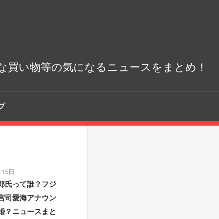
な買い物等の気になるニュースをまとめ！
プ
月15日
郎氏って誰？フジ
宮司愛海アナウン
婚？ニュースまと