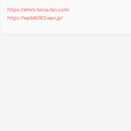
https://dmm-fanza-fan.com/
https://wp646903.wpx.jp/