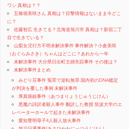
ワシ 真相は？？
五條堀美咲さん 真相は？目撃情報はないまま今どこ
に？
佐藤智広 生きてる？北海道旭川市 真相は？新宿二丁
目で生きている？
山梨女児行方不明未解決事件 事件解決？小倉美咲
（おぐらみさき）ちゃんはどこに？あれから一年
未解決事件 大分県日出町主婦失踪事件 その後は？
未解決事件まとめ
みどり荘事件 冤罪で逆転無罪 国内初のDNA鑑定
が判決を覆した事例 未解決事件
厚真猟銃事件（あつまりょうじゅうじけん）
悪魔の詩訳者殺人事件 翻訳した教授 筑波大学のエ
レベーターホールで起きた未解決事件
愛知豊明母子4人殺人放火事件
旭川日通事件(あさひかわにっつうじけん)