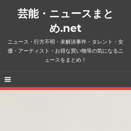
コ
芸能・ニュースまと
ン
テ
め.net
ン
ツ
ニュース・行方不明・未解決事件・タレント・女
へ
優・アーティスト・お得な買い物等の気になるニ
ス
ュースをまとめ！
キ
ッ
プ