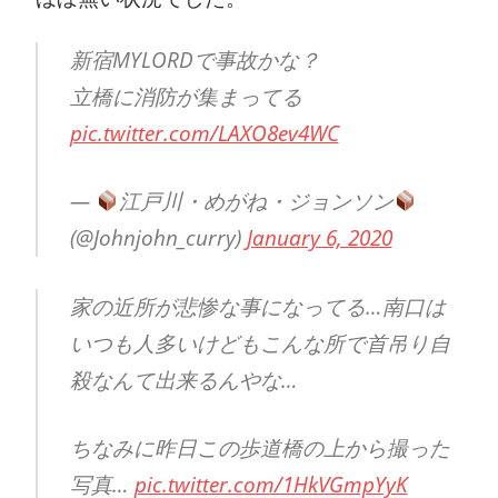
新宿MYLORDで事故かな？
立橋に消防が集まってる
pic.twitter.com/LAXO8ev4WC
—
江戸川・めがね・ジョンソン
(@Johnjohn_curry)
January 6, 2020
家の近所が悲惨な事になってる…南口は
いつも人多いけどもこんな所で首吊り自
殺なんて出来るんやな…
ちなみに昨日この歩道橋の上から撮った
写真…
pic.twitter.com/1HkVGmpYyK