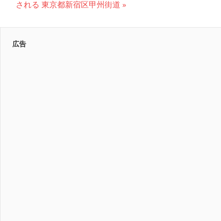
ナ
の
事:
される 東京都新宿区甲州街道
記
ビ
事:
ゲ
広告
ー
シ
ョ
ン