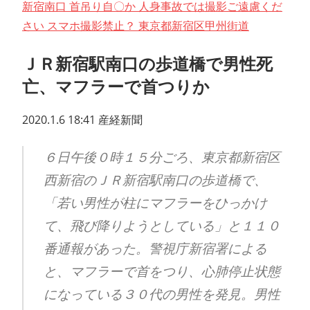
新宿南口 首吊り自〇か 人身事故では撮影ご遠慮くだ
さい スマホ撮影禁止？ 東京都新宿区甲州街道
ＪＲ新宿駅南口の歩道橋で男性死
亡、マフラーで首つりか
2020.1.6 18:41 産経新聞
６日午後０時１５分ごろ、東京都新宿区
西新宿のＪＲ新宿駅南口の歩道橋で、
「若い男性が柱にマフラーをひっかけ
て、飛び降りようとしている」と１１０
番通報があった。警視庁新宿署による
と、マフラーで首をつり、心肺停止状態
になっている３０代の男性を発見。男性