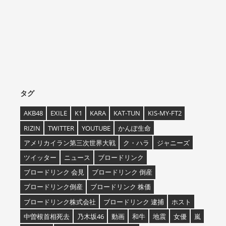
タグ
AKB48
EXILE
K1
KARA
KAT-TUN
KIS-MY-FT2
RIZIN
TWITTER
YOUTUBE
かんぽ生命
アメリカイラン第三次世界大戦
ク・ハラ
ジャニーズ
ツイッター
ニュース
ブロードリンク
ブロードリンク 会見
ブロードリンク 倒産
ブロードリンク倒産
ブロードリンク 株価
ブロードリンク株式会社
ブロードリンク 逮捕
ホスト
中曽根首相死去
乃木坂46
動画
和牛
地震
女優
嵐