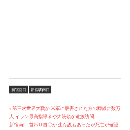
新宿南口
新宿駅南口
投
前
第三次世界大戦か 米軍に殺害された方の葬儀に数万
の
人 イラン最高指導者や大統領が遺族訪問
稿
次
記
新宿南口 首吊り自〇か 生存説もあったが死亡が確認