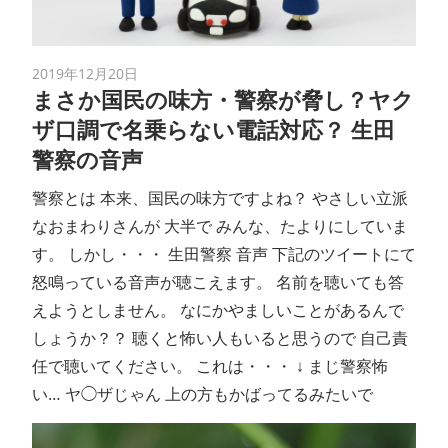
2019年12月20日
まさか国民の味方・警察が脅し？ヤク
ザ口調で名乗らない電話対応？ 生田
警察の音声
警察とは 本来、国民の味方ですよね？ やさしい立派
なおまわりさんが 大半で みんな、たよりにしていま
す。 しかし・・・ 生田警察 音声 下記のツイートにて
怒鳴っている音声が聴こえます。 名前を聴いても答
えようとしません。 なにかやましいことがあるんで
しょうか？？ 聴くと怖い人もいると思うので 自己責
任で聴いてください。 これは・・・ ↓ まじ警察怖
い… ヤ◯ザじゃん 上の方もかばってるみたいで