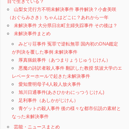
目で生きている？
山梨女児行方不明未解決事件 事件解決？小倉美咲
（おぐらみさき）ちゃんはどこに？あれから一年
未解決事件 大分県日出町主婦失踪事件 その後は？
未解決事件まとめ
みどり荘事件 冤罪で逆転無罪 国内初のDNA鑑定
が判決を覆した事例 未解決事件
厚真猟銃事件（あつまりょうじゅうじけん）
悪魔の詩訳者殺人事件 翻訳した教授 筑波大学のエ
レベーターホールで起きた未解決事件
愛知豊明母子4人殺人放火事件
旭川日通事件(あさひかわにっつうじけん)
足利事件（あしかがじけん）
青ゲットの殺人事件 後の様々な都市伝説の素材と
なった未解決事件
芸能・ニュースまとめ