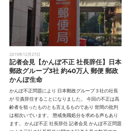
2019年12月27日
記者会見【かんぽ不正 社長辞任】日本
郵政グループ3社 約40万人 郵便 郵政
かんぽ生命
かんぽ不正問題により 日本郵政グループ３社の社長
が 引責辞任することになりました。 今回の不正は高
齢者を狙ったものとも言えるものであり 世間の批判
は相次いでいます。 懲戒免職処分を求める声もあり
ます。 かんぽ不正 社長辞任 記者会見 かんぽ不正問題