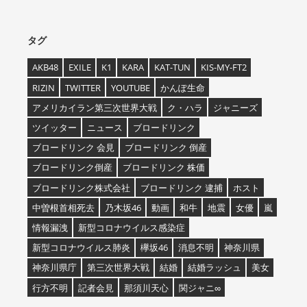
タグ
AKB48
EXILE
K1
KARA
KAT-TUN
KIS-MY-FT2
RIZIN
TWITTER
YOUTUBE
かんぽ生命
アメリカイラン第三次世界大戦
ク・ハラ
ジャニーズ
ツイッター
ニュース
ブロードリンク
ブロードリンク 会見
ブロードリンク 倒産
ブロードリンク倒産
ブロードリンク 株価
ブロードリンク株式会社
ブロードリンク 逮捕
ホスト
中曽根首相死去
乃木坂46
動画
和牛
地震
女優
嵐
情報漏洩
新型コロナウイルス感染症
新型コロナウイルス肺炎
欅坂46
消息不明
神奈川県
神奈川県庁
第三次世界大戦
結婚
結婚ラッシュ
美女
行方不明
記者会見
那須川天心
関ジャニ∞