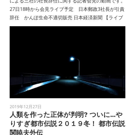
による三社の社長辞任に関する記者会見の動画です。
27日18時から会見ライブ予定 日本郵政3社長が引責
辞任 かんぽ生命不適切販売 日本経済新聞 【ライブ
2019年12月27日
人類を作った正体が判明? ついに…や
りすぎ都市伝説２０１９冬！ 都市伝説
関暁夫外伝