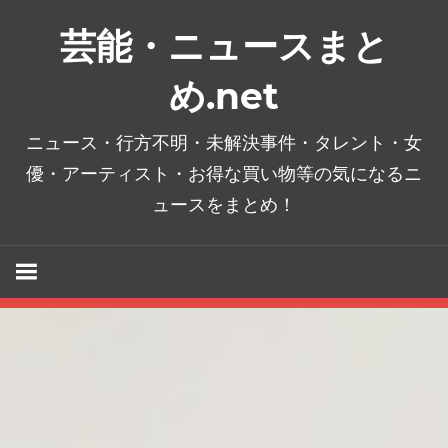
コ
芸能・ニュースまと
ン
テ
め.net
ン
ツ
ニュース・行方不明・未解決事件・タレント・女
へ
優・アーティスト・お得な買い物等の気になるニ
ス
ュースをまとめ！
キ
ッ
プ