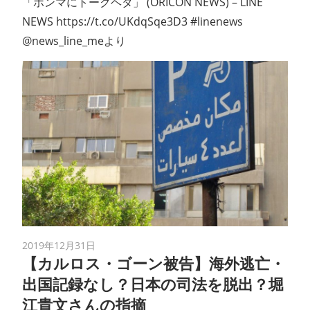
「ホンマにトークヘタ」 (ORICON NEWS) – LINE
NEWS https://t.co/UKdqSqe3D3 #linenews
@news_line_meより
2019年12月31日
【カルロス・ゴーン被告】海外逃亡・
出国記録なし？日本の司法を脱出？堀
江貴文さんの指摘