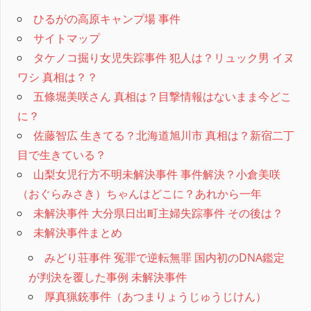
ひるがの高原キャンプ場 事件
サイトマップ
タケノコ掘り女児失踪事件 犯人は？リュック男 イヌ
ワシ 真相は？？
五條堀美咲さん 真相は？目撃情報はないまま今どこ
に？
佐藤智広 生きてる？北海道旭川市 真相は？新宿二丁
目で生きている？
山梨女児行方不明未解決事件 事件解決？小倉美咲
（おぐらみさき）ちゃんはどこに？あれから一年
未解決事件 大分県日出町主婦失踪事件 その後は？
未解決事件まとめ
みどり荘事件 冤罪で逆転無罪 国内初のDNA鑑定
が判決を覆した事例 未解決事件
厚真猟銃事件（あつまりょうじゅうじけん）