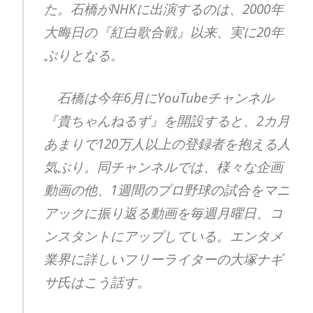
た。石橋がNHKに出演するのは、2000年
大晦日の『紅白歌合戦』以来、実に20年
ぶりとなる。
石橋は今年6月にYouTubeチャンネル
『貴ちゃんねるず』を開設すると、2カ月
あまりで120万人以上の登録者を抱える人
気ぶり。同チャンネルでは、様々な企画
動画の他、1週間のプロ野球の試合をマニ
アックに振り返る動画を毎週月曜日、コ
ンスタントにアップしている。エンタメ
業界に詳しいフリーライターの大塚ナギ
サ氏はこう話す。