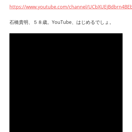
https://www.youtube.com/channel/UCbXUEjBdbrn4BE
石橋貴明、５８歳。YouTube、はじめるでしょ。