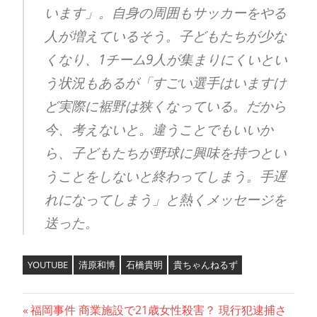
います」。自身の周囲もサッカーをやる
人が増えているそう。子どもたちが少な
くなり、1チーム9人が集まりにくいとい
う状況もあるが「すごい選手はいますけ
ど実際に裾野は狭くなっている。だから
今、考えないと。違うことでもいいか
ら、子どもたちが野球に興味を持つとい
うことをしないと終わってしまう。手遅
れになってしまう」と熱くメッセージを
送った。
YOUTUBE
清原和博
石橋貴明
貴ちゃんねるず
投
前
福岡事件 商業施設で21歳女性殺害？ 現行犯逮捕さ