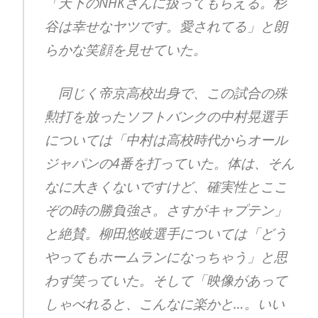
「天下のNHKさんに扱ってもらえる。杉
谷は幸せなヤツです。愛されてる」と朗
らかな笑顔を見せていた。
同じく帝京高校出身で、この試合の殊
勲打を放ったソフトバンクの中村晃選手
については「中村は高校時代からオール
ジャパンの4番を打っていた。体は、そん
なに大きくないですけど、確実性とここ
ぞの時の勝負強さ。さすがキャプテン」
と絶賛。柳田悠岐選手については「どう
やってもホームランになっちゃう」と思
わず笑っていた。そして「映像があって
しゃべれると、こんなに楽かと…。いい