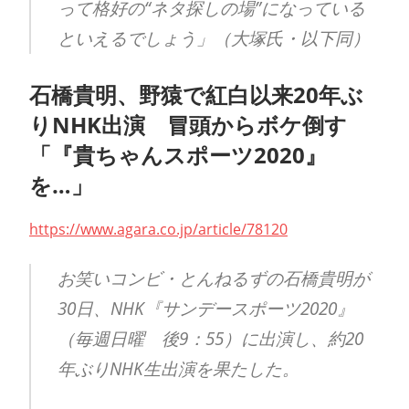
って格好の“ネタ探しの場”になっている
といえるでしょう」（大塚氏・以下同）
石橋貴明、野猿で紅白以来20年ぶ
りNHK出演 冒頭からボケ倒す
「『貴ちゃんスポーツ2020』
を…」
https://www.agara.co.jp/article/78120
お笑いコンビ・とんねるずの石橋貴明が
30日、NHK『サンデースポーツ2020』
（毎週日曜 後9：55）に出演し、約20
年ぶりNHK生出演を果たした。