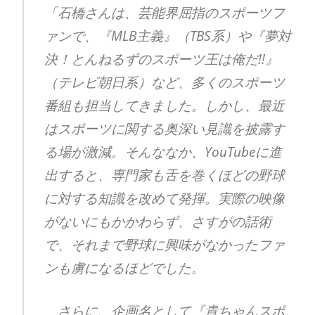
「石橋さんは、芸能界屈指のスポーツフ
ァンで、『MLB主義』（TBS系）や『夢対
決！とんねるずのスポーツ王は俺だ!!』
（テレビ朝日系）など、多くのスポーツ
番組も担当してきました。しかし、最近
はスポーツに関する奥深い見識を披露す
る場が激減。そんななか、YouTubeに進
出すると、専門家も舌を巻くほどの野球
に対する知識を改めて発揮。実際の映像
がないにもかかわらず、さすがの話術
で、それまで野球に興味がなかったファ
ンも虜になるほどでした。
さらに、企画名として『貴ちゃんスポ