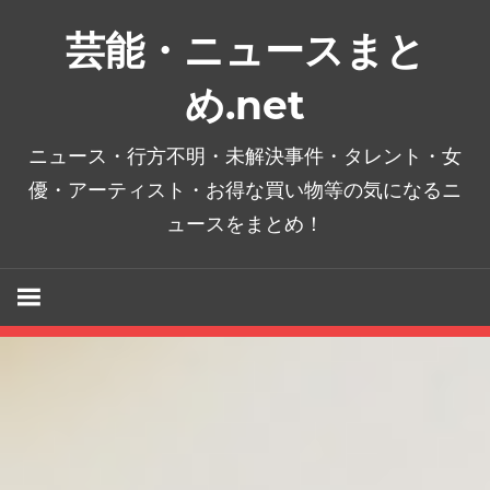
コ
芸能・ニュースまと
ン
テ
め.net
ン
ツ
ニュース・行方不明・未解決事件・タレント・女
へ
優・アーティスト・お得な買い物等の気になるニ
ス
ュースをまとめ！
キ
ッ
プ