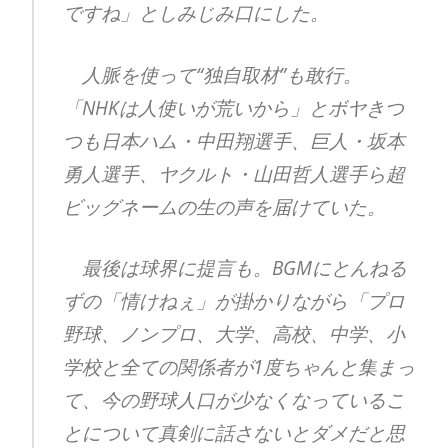
ですね」としみじみ口にした。
人脈を使って“独自取材”も敢行。
「NHKは人使いが荒いから」とボヤきつ
つも日本ハム・中田翔選手、巨人・坂本
勇人選手、ヤクルト・山田哲人選手ら超
ビッグネームの生の声を届けていた。
最後は球界に提言も。BGMにとんねる
ずの「情けねぇ」が掛かりながら「プロ
野球、ノンプロ、大学、高校、中学、小
学校と全ての関係者が1度ちゃんと集まっ
て、今の野球人口が少なくなっているこ
とについて真剣に話さないとダメだと思