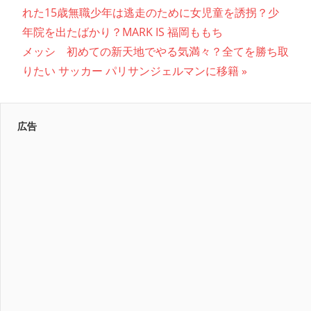
の
れた15歳無職少年は逃走のために女児童を誘拐？少
稿
記
年院を出たばかり？MARK IS 福岡ももち
ナ
次
事:
メッシ 初めての新天地でやる気満々？全てを勝ち取
の
りたい サッカー パリサンジェルマンに移籍
ビ
記
ゲ
事:
ー
広告
シ
ョ
ン