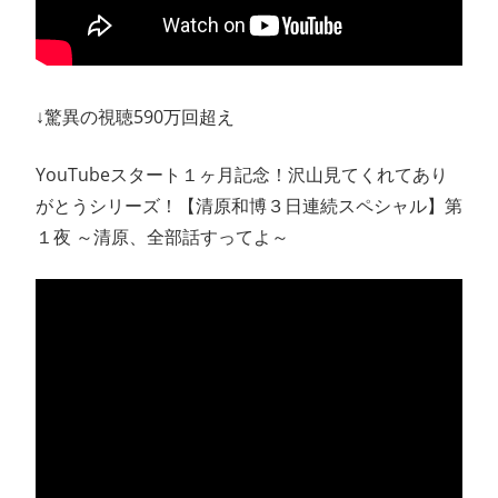
↓驚異の視聴590万回超え
YouTubeスタート１ヶ月記念！沢山見てくれてあり
がとうシリーズ！【清原和博３日連続スペシャル】第
１夜 ～清原、全部話すってよ～