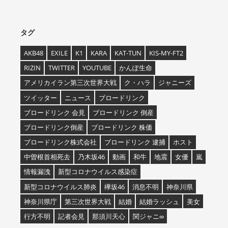
タグ
AKB48
EXILE
K1
KARA
KAT-TUN
KIS-MY-FT2
RIZIN
TWITTER
YOUTUBE
かんぽ生命
アメリカイラン第三次世界大戦
ク・ハラ
ジャニーズ
ツイッター
ニュース
ブロードリンク
ブロードリンク 会見
ブロードリンク 倒産
ブロードリンク倒産
ブロードリンク 株価
ブロードリンク株式会社
ブロードリンク 逮捕
ホスト
中曽根首相死去
乃木坂46
動画
和牛
地震
女優
嵐
情報漏洩
新型コロナウイルス感染症
新型コロナウイルス肺炎
欅坂46
消息不明
神奈川県
神奈川県庁
第三次世界大戦
結婚
結婚ラッシュ
美女
行方不明
記者会見
那須川天心
関ジャニ∞