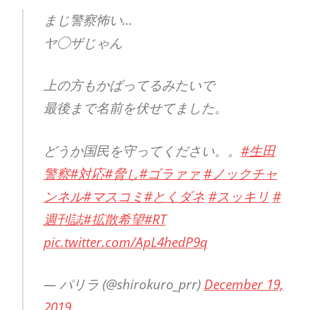
まじ警察怖い…
ヤ◯ザじゃん
上の方もかばってるみたいで
最後まで名前を伏せてました。
どうか国民を守ってください。。
#生田
警察
#対応
#脅し
#ゴラァァ
#ノックチャ
ンネル
#マスコミ
#とくダネ
#スッキリ
#
週刊誌
#拡散希望
#RT
pic.twitter.com/ApL4hedP9q
— パリラ (@shirokuro_prr)
December 19,
2019