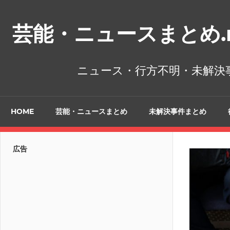
コ
ン
芸能・ニュースまとめ.n
テ
ン
ツ
ニュース・行方不明・未解決
へ
ス
キ
HOME
芸能・ニュースまとめ
未解決事件まとめ
ッ
プ
広告