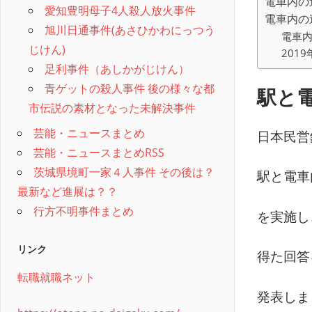
電車内の
愛知豊明母子4人殺人放火事件
電車内の
旭川日通事件(あさひかわにっつう
電車内
じけん)
201
足利事件（あしかがじけん）
青ゲットの殺人事件 後の様々な都
駅と
市伝説の素材となった未解決事件
芸能・ニュースまとめ
日本民営
芸能・ニュースまとめRSS
茨城県境町一家４人事件 その後は？
駅と電車
最新など進展は？？
行方不明事件まとめ
を実施し
リンク
得た回答
転職就職ネット
発表しま