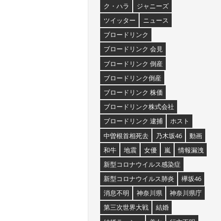
ク・ハラ
ジャニーズ
ツイッター
ニュース
ブロードリンク
ブロードリンク 会見
ブロードリンク 倒産
ブロードリンク倒産
ブロードリンク 株価
ブロードリンク株式会社
ブロードリンク 逮捕
ホスト
中曽根首相死去
乃木坂46
動画
和牛
地震
女優
嵐
情報漏洩
新型コロナウイルス感染症
新型コロナウイルス肺炎
欅坂46
消息不明
神奈川県
神奈川県庁
第三次世界大戦
結婚