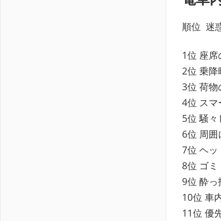
順位 迷
1位 座
2位 乗
3位 荷物
4位 ス
5位 騒々
6位 周
7位 ヘッ
8位 ゴミ
9位 酔っ
10位 車
11位 優