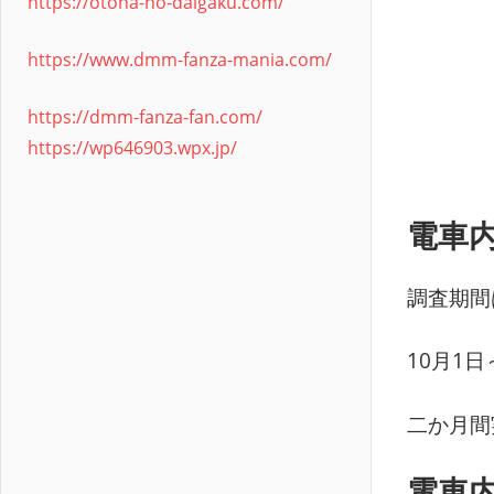
https://otona-no-daigaku.com/
https://www.dmm-fanza-mania.com/
https://dmm-fanza-fan.com/
https://wp646903.wpx.jp/
電車内
調査期間
10月1日
二か月間
電車