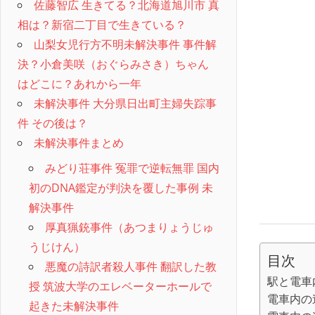
佐藤智広 生きてる？北海道旭川市 真
相は？新宿二丁目で生きている？
山梨女児行方不明未解決事件 事件解
決？小倉美咲（おぐらみさき）ちゃん
はどこに？あれから一年
未解決事件 大分県日出町主婦失踪事
件 その後は？
未解決事件まとめ
みどり荘事件 冤罪で逆転無罪 国内
初のDNA鑑定が判決を覆した事例 未
解決事件
厚真猟銃事件（あつまりょうじゅ
うじけん）
目次
悪魔の詩訳者殺人事件 翻訳した教
駅と電車
授 筑波大学のエレベーターホールで
電車内の
起きた未解決事件