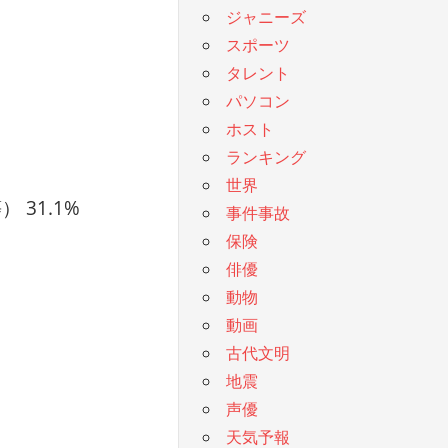
ジャニーズ
スポーツ
タレント
パソコン
ホスト
ランキング
世界
31.1%
事件事故
保険
俳優
動物
動画
古代文明
地震
声優
天気予報