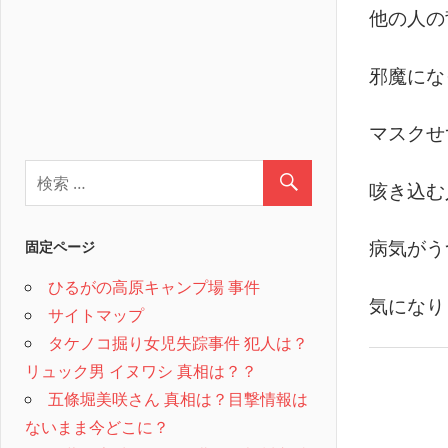
他の人の
邪魔にな
マスクせ
咳き込む
病気がう
固定ページ
ひるがの高原キャンプ場 事件
気になり
サイトマップ
タケノコ掘り女児失踪事件 犯人は？
リュック男 イヌワシ 真相は？？
五條堀美咲さん 真相は？目撃情報は
ないまま今どこに？