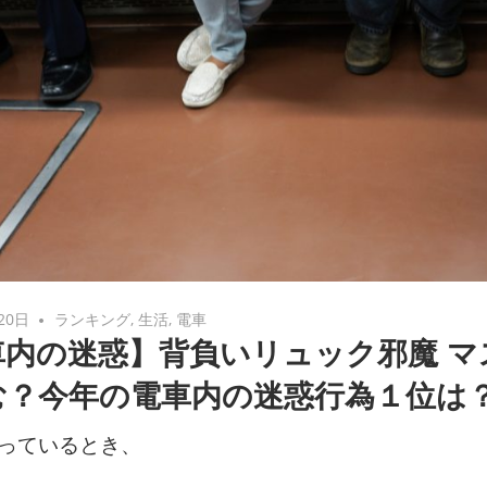
20日
ランキング
,
生活
,
電車
車内の迷惑】背負いリュック邪魔 マ
む？今年の電車内の迷惑行為１位は
っているとき、