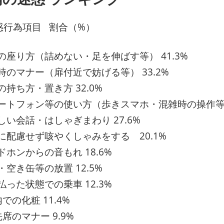
惑行為項目 割合（%）
席の座り方（詰めない・足を伸ばす等） 41.3%
降時のマナー（扉付近で妨げる等） 33.2%
の持ち方・置き方 32.0%
マートフォン等の使い方（歩きスマホ・混雑時の操作等） 
しい会話・はしゃぎまわり 27.6%
囲に配慮せず咳やくしゃみをする 20.1%
ドホンからの音もれ 18.6%
・空き缶等の放置 12.5%
払った状態での乗車 12.3%
内での化粧 11.4%
先席のマナー 9.9%