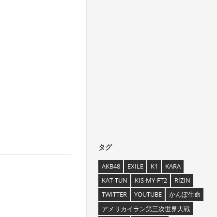
タグ
AKB48
EXILE
K1
KARA
KAT-TUN
KIS-MY-FT2
RIZIN
TWITTER
YOUTUBE
かんぽ生命
アメリカイラン第三次世界大戦