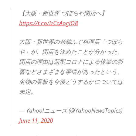
【大阪・新世界 づぼらや閉店へ】
https://t.co/IzCcAogIQ8
大阪・新世界の老舗ふぐ料理店「づぼら
や」が、閉店を決めたことが分かった。
閉店の理由は新型コロナによる休業の影
響などさまざまな事情があったという。
名物の看板を今後どうするかについては
未定。
— Yahoo!ニュース (@YahooNewsTopics)
June 11, 2020