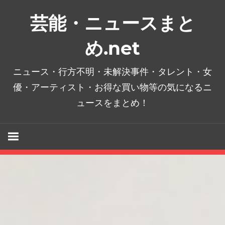
コ
芸能・ニュースまと
ン
テ
め.net
ン
ツ
ニュース・行方不明・未解決事件・タレント・女
へ
優・アーティスト・お得な買い物等の気になるニ
ス
ュースをまとめ！
キ
ッ
プ