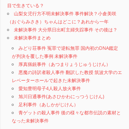
目で生きている？
山梨女児行方不明未解決事件 事件解決？小倉美咲
（おぐらみさき）ちゃんはどこに？あれから一年
未解決事件 大分県日出町主婦失踪事件 その後は？
未解決事件まとめ
みどり荘事件 冤罪で逆転無罪 国内初のDNA鑑定
が判決を覆した事例 未解決事件
厚真猟銃事件（あつまりょうじゅうじけん）
悪魔の詩訳者殺人事件 翻訳した教授 筑波大学のエ
レベーターホールで起きた未解決事件
愛知豊明母子4人殺人放火事件
旭川日通事件(あさひかわにっつうじけん)
足利事件（あしかがじけん）
青ゲットの殺人事件 後の様々な都市伝説の素材と
なった未解決事件