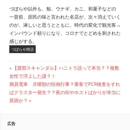
づぼらや以外も、鯨、ウナギ、カニ、和菓子などの
一昔前、庶民の味と言われた名店が、次々消えていく
のが、淋しいと思うとともに、時代の変化で観光客→
インバウンド頼りになり、コロナでとどめを刺された
感じがする。
づぼらや閉店
投
前
【渡部スキャンダル】ハニトラ説って本当？？複数
の
女性で浮上した謎？！
稿
次
記
満員電車 月曜朝の恒例行事？乗客でPCR検査をすれ
ナ
の
事:
ばクラスター発生？？夜の街やホストばかりが本当に
記
原因か？
ビ
事:
ゲ
ー
広告