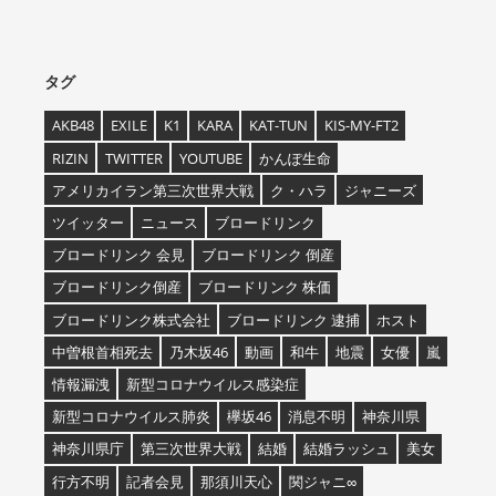
タグ
AKB48
EXILE
K1
KARA
KAT-TUN
KIS-MY-FT2
RIZIN
TWITTER
YOUTUBE
かんぽ生命
アメリカイラン第三次世界大戦
ク・ハラ
ジャニーズ
ツイッター
ニュース
ブロードリンク
ブロードリンク 会見
ブロードリンク 倒産
ブロードリンク倒産
ブロードリンク 株価
ブロードリンク株式会社
ブロードリンク 逮捕
ホスト
中曽根首相死去
乃木坂46
動画
和牛
地震
女優
嵐
情報漏洩
新型コロナウイルス感染症
新型コロナウイルス肺炎
欅坂46
消息不明
神奈川県
神奈川県庁
第三次世界大戦
結婚
結婚ラッシュ
美女
行方不明
記者会見
那須川天心
関ジャニ∞