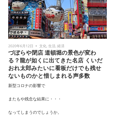
2020年6月12日
文化
,
生活
,
経済
づぼらや閉店 道頓堀の景色が変わ
る？龍が如くに出てきた名店 くいだ
おれ太郎みたいに看板だけでも残せ
ないものかと惜しまれる声多数
新型コロナの影響で
またもや残念な結果に・・・
なってしまうのでしょうか。