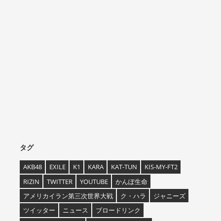
タグ
AKB48
EXILE
K1
KARA
KAT-TUN
KIS-MY-FT2
RIZIN
TWITTER
YOUTUBE
かんぽ生命
アメリカイラン第三次世界大戦
ク・ハラ
ジャニーズ
ツイッター
ニュース
ブロードリンク