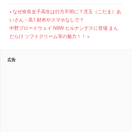
投
前
なぜ奈良女子高生は行方不明に？児玉（こだま）あ
の
いさん・高1 財布やスマホなしで？
稿
次
記
中野ブロードウェイ NBW ヒルナンデスに登場 まん
ナ
の
事:
だらけ ソフトクリーム等の魅力！！
記
ビ
事:
ゲ
広告
ー
シ
ョ
ン