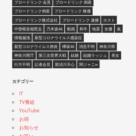
ブロードリンク 会見
ブロードリンク 倒産
ブロードリンク倒産
ブロードリンク 株価
ブロードリンク株式会社
ブロードリンク 逮捕
ホスト
中曽根首相死去
乃木坂46
動画
和牛
地震
女優
嵐
情報漏洩
新型コロナウイルス感染症
新型コロナウイルス肺炎
欅坂46
消息不明
神奈川県
神奈川県庁
第三次世界大戦
結婚
結婚ラッシュ
美女
行方不明
記者会見
那須川天心
関ジャニ∞
カテゴリー
IT
TV番組
YouTube
お得
お知らせ