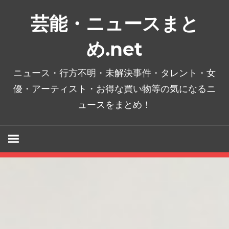
コ
芸能・ニュースまと
ン
テ
め.net
ン
ツ
ニュース・行方不明・未解決事件・タレント・女
へ
優・アーティスト・お得な買い物等の気になるニ
ス
ュースをまとめ！
キ
ッ
プ