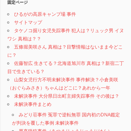
固定ページ
ひるがの高原キャンプ場 事件
サイトマップ
タケノコ掘り女児失踪事件 犯人は？リュック男 イヌ
ワシ 真相は？？
五條堀美咲さん 真相は？目撃情報はないまま今どこ
に？
佐藤智広 生きてる？北海道旭川市 真相は？新宿二丁
目で生きている？
山梨女児行方不明未解決事件 事件解決？小倉美咲
（おぐらみさき）ちゃんはどこに？あれから一年
未解決事件 大分県日出町主婦失踪事件 その後は？
未解決事件まとめ
みどり荘事件 冤罪で逆転無罪 国内初のDNA鑑定
が判決を覆した事例 未解決事件
厚真猟銃事件（あつまりょうじゅうじけん）