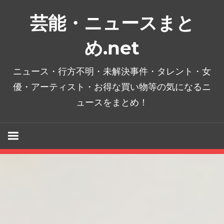
コ
芸能・ニュースまと
ン
テ
め.net
ン
ツ
ニュース・行方不明・未解決事件・タレント・女
へ
優・アーティスト・お得な買い物等の気になるニ
ス
ュースをまとめ！
キ
ッ
プ