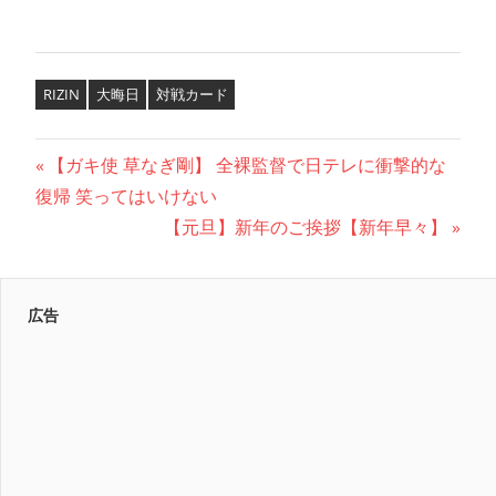
RIZIN
大晦日
対戦カード
投
前
【ガキ使 草なぎ剛】 全裸監督で日テレに衝撃的な
の
復帰 笑ってはいけない
稿
記
次
【元旦】新年のご挨拶【新年早々】
ナ
事:
の
記
ビ
広告
事:
ゲ
ー
シ
ョ