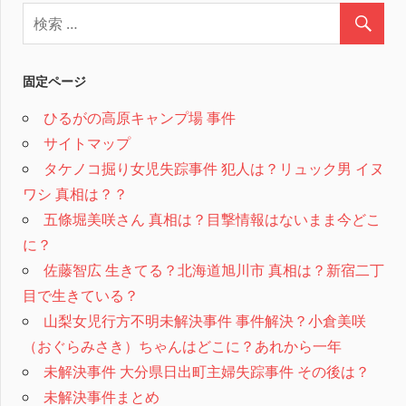
固定ページ
ひるがの高原キャンプ場 事件
サイトマップ
タケノコ掘り女児失踪事件 犯人は？リュック男 イヌ
ワシ 真相は？？
五條堀美咲さん 真相は？目撃情報はないまま今どこ
に？
佐藤智広 生きてる？北海道旭川市 真相は？新宿二丁
目で生きている？
山梨女児行方不明未解決事件 事件解決？小倉美咲
（おぐらみさき）ちゃんはどこに？あれから一年
未解決事件 大分県日出町主婦失踪事件 その後は？
未解決事件まとめ