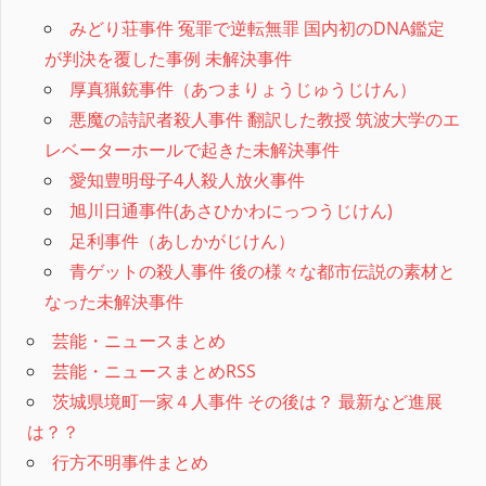
みどり荘事件 冤罪で逆転無罪 国内初のDNA鑑定
が判決を覆した事例 未解決事件
厚真猟銃事件（あつまりょうじゅうじけん）
悪魔の詩訳者殺人事件 翻訳した教授 筑波大学のエ
レベーターホールで起きた未解決事件
愛知豊明母子4人殺人放火事件
旭川日通事件(あさひかわにっつうじけん)
足利事件（あしかがじけん）
青ゲットの殺人事件 後の様々な都市伝説の素材と
なった未解決事件
芸能・ニュースまとめ
芸能・ニュースまとめRSS
茨城県境町一家４人事件 その後は？ 最新など進展
は？？
行方不明事件まとめ