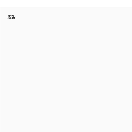
記
ゲ
事:
ー
広告
シ
ョ
ン