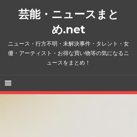
コ
芸能・ニュースまと
ン
テ
め.net
ン
ツ
ニュース・行方不明・未解決事件・タレント・女
へ
優・アーティスト・お得な買い物等の気になるニ
ス
ュースをまとめ！
キ
ッ
プ