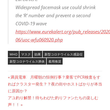
Widespread facemask use could shrink
the ‘R’ number and prevent a second
COVID-19 wave
https://www.eurekalert.org/pub_releases/2020
06/uoc-wfu060920.php
WHO
マスク
効果
新型コロナウイルス感染症
新型コロナウイルス肺炎
着用推奨
投
前
満員電車 月曜朝の恒例行事？乗客でPCR検査をす
の
ればクラスター発生？？夜の街やホストばかりが本当
稿
記
に原因か？
ナ
次
事:
アユ釣り解禁！待ちわびた釣りファンたちの楽しむ
の
声！！
ビ