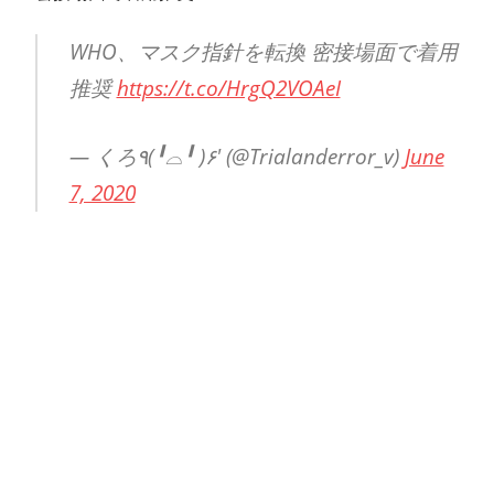
WHO、マスク指針を転換 密接場面で着用
推奨
https://t.co/HrgQ2VOAeI
— くろ٩(╹⌓╹ )۶' (@Trialanderror_v)
June
7, 2020