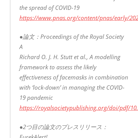
the spread of COVID-19
https://www.pnas.org/content/pnas/early/202
●論文：Proceedings of the Royal Society
A
Richard O. J. H. Stutt et al., A modelling
framework to assess the likely
effectiveness of facemasks in combination
with ‘lock-down’ in managing the COVID-
19 pandemic
https://royalsocietypublishing.org/doi/pdf/1
●2つ目の論文のプレスリリース：
EurekAlert!