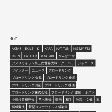
タグ
AKB48
EXILE
K1
KARA
KAT-TUN
KIS-MY-FT2
RIZIN
TWITTER
YOUTUBE
かんぽ生命
アメリカイラン第三次世界大戦
ク・ハラ
ジャニーズ
ツイッター
ニュース
ブロードリンク
ブロードリンク 会見
ブロードリンク 倒産
ブロードリンク倒産
ブロードリンク 株価
ブロードリンク株式会社
ブロードリンク 逮捕
ホスト
中曽根首相死去
乃木坂46
動画
和牛
地震
女優
嵐
情報漏洩
新型コロナウイルス感染症