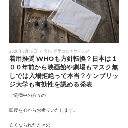
2020年6月15日
文化
,
新型コロナウイルス
着用推奨 WHOも方針転換？日本は１
００年前から映画館や劇場もマスク無
しでは入場拒絶って本当？ケンブリッ
ジ大学も有効性を認める発表
ご闘病中の方々の
回復を心からお祈りいたします。
亡くなられた方々の