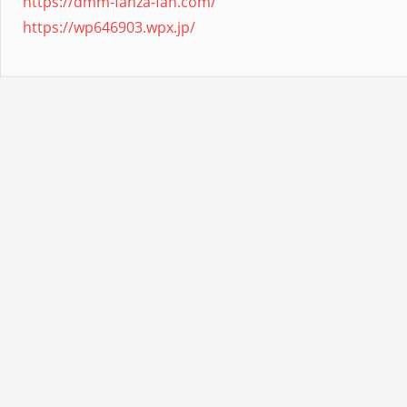
https://dmm-fanza-fan.com/
https://wp646903.wpx.jp/