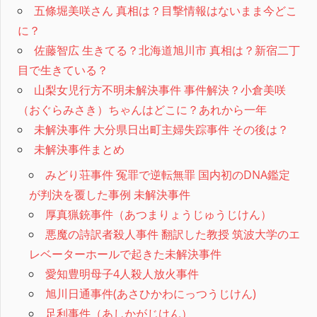
五條堀美咲さん 真相は？目撃情報はないまま今どこ
に？
佐藤智広 生きてる？北海道旭川市 真相は？新宿二丁
目で生きている？
山梨女児行方不明未解決事件 事件解決？小倉美咲
（おぐらみさき）ちゃんはどこに？あれから一年
未解決事件 大分県日出町主婦失踪事件 その後は？
未解決事件まとめ
みどり荘事件 冤罪で逆転無罪 国内初のDNA鑑定
が判決を覆した事例 未解決事件
厚真猟銃事件（あつまりょうじゅうじけん）
悪魔の詩訳者殺人事件 翻訳した教授 筑波大学のエ
レベーターホールで起きた未解決事件
愛知豊明母子4人殺人放火事件
旭川日通事件(あさひかわにっつうじけん)
足利事件（あしかがじけん）