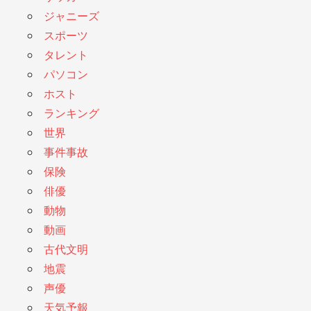
ジャニーズ
スポーツ
タレント
パソコン
ホスト
ランキング
世界
事件事故
保険
俳優
動物
動画
古代文明
地震
声優
天気予報