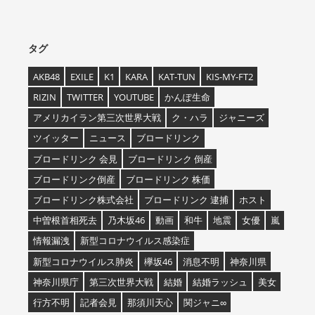
タグ
AKB48
EXILE
K1
KARA
KAT-TUN
KIS-MY-FT2
RIZIN
TWITTER
YOUTUBE
かんぽ生命
アメリカイラン第三次世界大戦
ク・ハラ
ジャニーズ
ツイッター
ニュース
ブロードリンク
ブロードリンク 会見
ブロードリンク 倒産
ブロードリンク倒産
ブロードリンク 株価
ブロードリンク株式会社
ブロードリンク 逮捕
ホスト
中曽根首相死去
乃木坂46
動画
和牛
地震
女優
嵐
情報漏洩
新型コロナウイルス感染症
新型コロナウイルス肺炎
欅坂46
消息不明
神奈川県
神奈川県庁
第三次世界大戦
結婚
結婚ラッシュ
美女
行方不明
記者会見
那須川天心
関ジャニ∞