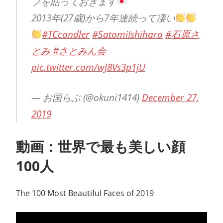
プを貼っておきます
2013年(27歳)から7年連続って凄い
#TCcandler
#SatomiIshihara
#石原さ
とみ
#さとみん会
pic.twitter.com/wJ8Vs3p1jU
— お国らぶ (@okuni1414)
December 27,
2019
動画：世界で最も美しい顔
100人
The 100 Most Beautiful Faces of 2019