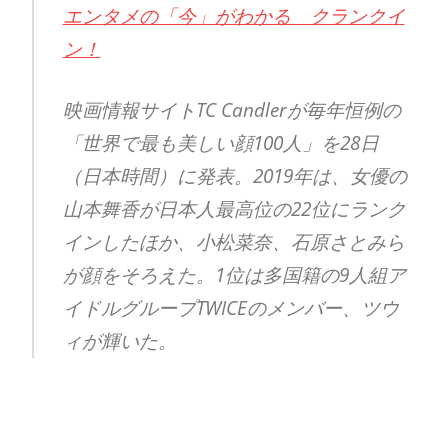
エンタメの「今」がわかる クランクイ
ン！
映画情報サイトTC Candlerが毎年恒例の
「世界で最も美しい顔100人」を28日
（日本時間）に発表。2019年は、女優の
山本舞香が日本人最高位の22位にランク
インしたほか、小松菜奈、石原さとみら
が顔をそろえた。1位は多国籍の9人組ア
イドルグループTWICEのメンバー、ツウ
ィが輝いた。