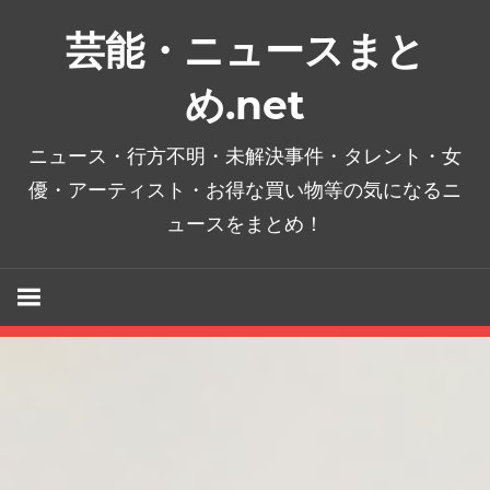
コ
芸能・ニュースまと
ン
テ
め.net
ン
ツ
ニュース・行方不明・未解決事件・タレント・女
へ
優・アーティスト・お得な買い物等の気になるニ
ス
ュースをまとめ！
キ
ッ
プ