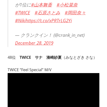
が1位に
#山本舞香
#小松菜奈
#TWICE
#石原さとみ
#岡田奈々
#Niki
https://t.co/xPRTrLG2Yi
— クランクイン！ (@crank_in_net)
December 28, 2019
48位
TWICE サナ 湊崎紗夏
（みなとざき さな）
TWICE “Feel Special” M/V