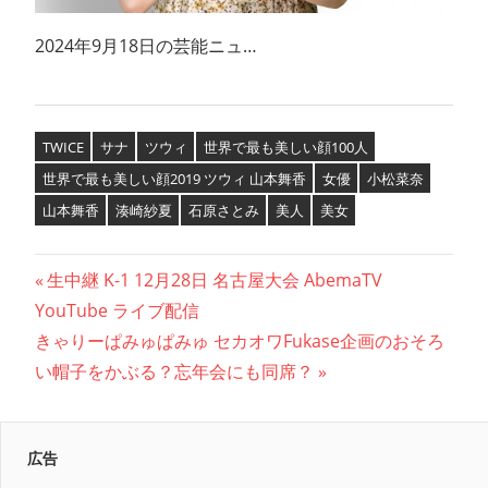
2024年9月18日の芸能ニュ…
TWICE
サナ
ツウィ
世界で最も美しい顔100人
世界で最も美しい顔2019 ツウィ 山本舞香
女優
小松菜奈
山本舞香
湊崎紗夏
石原さとみ
美人
美女
投
前
生中継 K-1 12月28日 名古屋大会 AbemaTV
の
YouTube ライブ配信
稿
次
記
きゃりーぱみゅぱみゅ セカオワFukase企画のおそろ
ナ
の
事:
い帽子をかぶる？忘年会にも同席？
記
ビ
事:
ゲ
広告