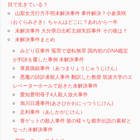
目で生きている？
山梨女児行方不明未解決事件 事件解決？小倉美咲
（おぐらみさき）ちゃんはどこに？あれから一年
未解決事件 大分県日出町主婦失踪事件 その後は？
未解決事件まとめ
みどり荘事件 冤罪で逆転無罪 国内初のDNA鑑定
が判決を覆した事例 未解決事件
厚真猟銃事件（あつまりょうじゅうじけん）
悪魔の詩訳者殺人事件 翻訳した教授 筑波大学のエ
レベーターホールで起きた未解決事件
愛知豊明母子4人殺人放火事件
旭川日通事件(あさひかわにっつうじけん)
足利事件（あしかがじけん）
青ゲットの殺人事件 後の様々な都市伝説の素材と
なった未解決事件