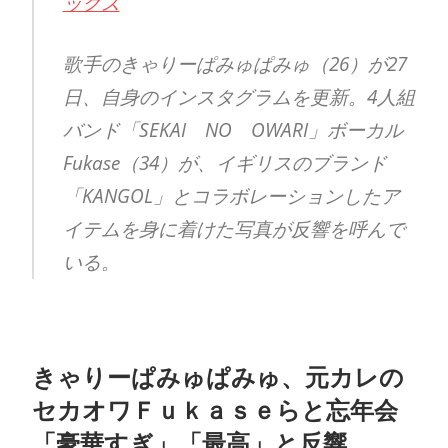
ックス
歌手のきゃりーぱみゅぱみゅ（26）が27
日、自身のインスタグラムを更新。4人組
バンド「SEKAI NO OWARI」ボーカル
Fukase（34）が、イギリスのブランド
「KANGOL」とコラボレーションしたア
イテムを身に着けた写真が反響を呼んで
いる。
きゃりーぱみゅぱみゅ、元カレの
セカオワＦｕｋａｓｅらと忘年会
「豪華すぎ」「最高」と反響