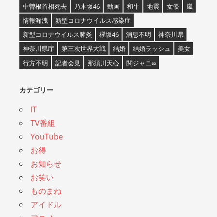
中曽根首相死去
乃木坂46
動画
和牛
地震
女優
嵐
情報漏洩
新型コロナウイルス感染症
新型コロナウイルス肺炎
欅坂46
消息不明
神奈川県
神奈川県庁
第三次世界大戦
結婚
結婚ラッシュ
美女
行方不明
記者会見
那須川天心
関ジャニ∞
カテゴリー
IT
TV番組
YouTube
お得
お知らせ
お笑い
ものまね
アイドル