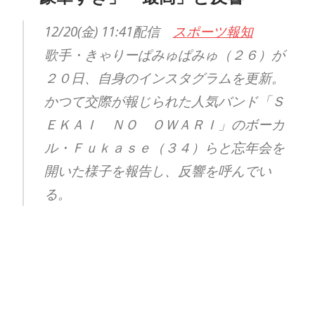
12/20(金) 11:41配信
スポーツ報知
歌手・きゃりーぱみゅぱみゅ（２６）が
２０日、自身のインスタグラムを更新。
かつて交際が報じられた人気バンド「Ｓ
ＥＫＡＩ ＮＯ ＯＷＡＲＩ」のボーカ
ル・Ｆｕｋａｓｅ（３４）らと忘年会を
開いた様子を報告し、反響を呼んでい
る。