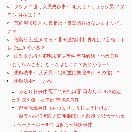
タケノコ掘り女児失踪事件 犯人は？リュック男 イヌ
ワシ 真相は？？
五條堀美咲さん 真相は？目撃情報はないまま今どこ
に？
佐藤智広 生きてる？北海道旭川市 真相は？新宿二丁
目で生きている？
山梨女児行方不明未解決事件 事件解決？小倉美咲
（おぐらみさき）ちゃんはどこに？あれから一年
未解決事件 大分県日出町主婦失踪事件 その後は？
未解決事件まとめ
みどり荘事件 冤罪で逆転無罪 国内初のDNA鑑定
が判決を覆した事例 未解決事件
厚真猟銃事件（あつまりょうじゅうじけん）
悪魔の詩訳者殺人事件 翻訳した教授 筑波大学のエ
レベーターホールで起きた未解決事件