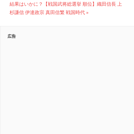
次
記
結果はいかに？【戦国武将総選挙 順位】織田信長 上
ナ
の
事:
杉謙信 伊達政宗 真田信繁 戦国時代
記
ビ
事:
ゲ
広告
ー
シ
ョ
ン