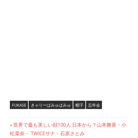
FUKASE
きゃりーぱみゅぱみゅ
帽子
忘年会
投
前
世界で最も美しい顔100人 日本から？山本舞香・小
の
松菜奈・ TWICEサナ・石原さとみ
稿