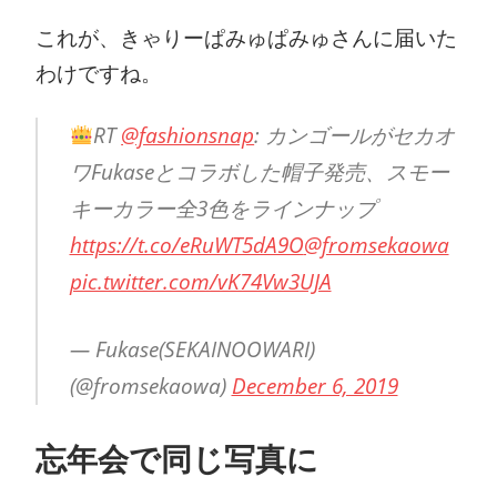
これが、きゃりーぱみゅぱみゅさんに届いた
わけですね。
RT
@fashionsnap
: カンゴールがセカオ
ワFukaseとコラボした帽子発売、スモー
キーカラー全3色をラインナップ
https://t.co/eRuWT5dA9O
@fromsekaowa
pic.twitter.com/vK74Vw3UJA
— Fukase(SEKAINOOWARI)
(@fromsekaowa)
December 6, 2019
忘年会で同じ写真に