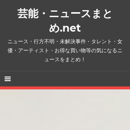
コ
芸能・ニュースまと
ン
テ
め.net
ン
ツ
ニュース・行方不明・未解決事件・タレント・女
へ
優・アーティスト・お得な買い物等の気になるニ
ス
ュースをまとめ！
キ
ッ
プ