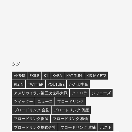
タグ
AKB48
EXILE
K1
KARA
KAT-TUN
KIS-MY-FT2
RIZIN
TWITTER
YOUTUBE
かんぽ生命
アメリカイラン第三次世界大戦
ク・ハラ
ジャニーズ
ツイッター
ニュース
ブロードリンク
ブロードリンク 会見
ブロードリンク 倒産
ブロードリンク倒産
ブロードリンク 株価
ブロードリンク株式会社
ブロードリンク 逮捕
ホスト