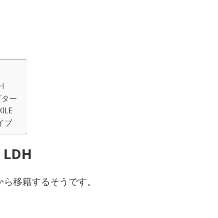
DH
 ギター
XILE
ライブ
I LDH
から移籍するそうです。