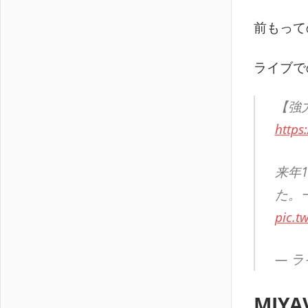
前もって
ライブで
【強力
https
来年
た。
pic.t
— ラ
MIYA