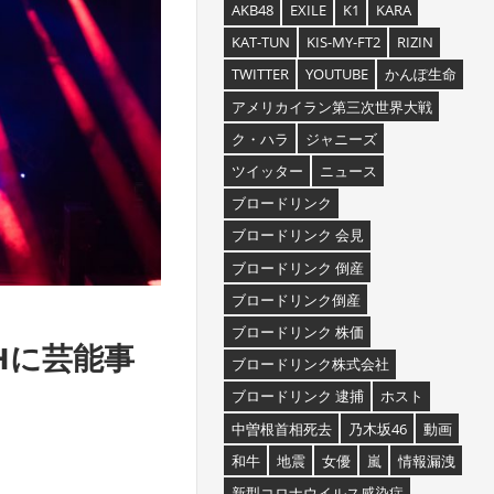
AKB48
EXILE
K1
KARA
KAT-TUN
KIS-MY-FT2
RIZIN
TWITTER
YOUTUBE
かんぽ生命
アメリカイラン第三次世界大戦
ク・ハラ
ジャニーズ
ツイッター
ニュース
ブロードリンク
ブロードリンク 会見
ブロードリンク 倒産
ブロードリンク倒産
ブロードリンク 株価
DHに芸能事
ブロードリンク株式会社
ブロードリンク 逮捕
ホスト
中曽根首相死去
乃木坂46
動画
和牛
地震
女優
嵐
情報漏洩
新型コロナウイルス感染症