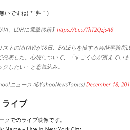
いですね( *´艸｀)
YAVI、LDHに電撃移籍】
https://t.co/ThT2QzjsA8
ストのMIYAVIが18日、EXILEらを擁する芸能事務所
で発表した。心境について、「すごく心が震えていま
ックしたい」と意気込み。
hoo!ニュース (@YahooNewsTopics)
December 18, 201
I ライブ
ークでのライブ映像です。
y Name – Live in New York City