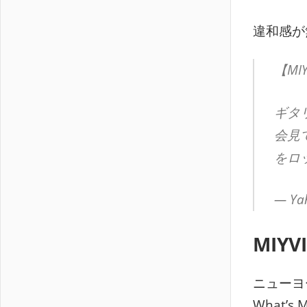
違和感が無
【MI
ギタリ
会見
をロ
— Ya
MIYV
ニューヨ
What’s M