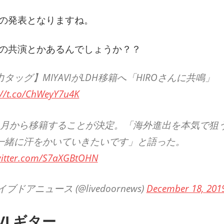
の発表となりますね。
の共演とかあるんでしょうか？？
タッグ】MIYAVIがLDH移籍へ「HIROさんに共鳴」
://t.co/ChWeyY7u4K
1月から移籍することが決定。「海外進出を本気で狙
一緒に汗をかいていきたいです」と語った。
witter.com/S7aXGBtOHN
イブドアニュース (@livedoornews)
December 18, 201
VI ギター