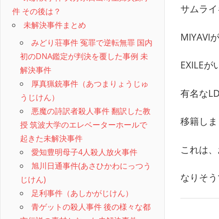
サムライ
件 その後は？
未解決事件まとめ
MIYAVI
みどり荘事件 冤罪で逆転無罪 国内
初のDNA鑑定が判決を覆した事例 未
EXILE
解決事件
厚真猟銃事件（あつまりょうじゅ
有名なL
うじけん）
悪魔の詩訳者殺人事件 翻訳した教
移籍しま
授 筑波大学のエレベーターホールで
起きた未解決事件
これは、
愛知豊明母子4人殺人放火事件
旭川日通事件(あさひかわにっつう
なりそう
じけん)
足利事件（あしかがじけん）
青ゲットの殺人事件 後の様々な都