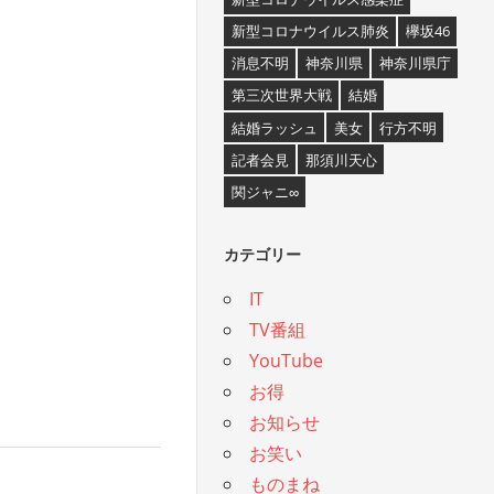
新型コロナウイルス肺炎
欅坂46
消息不明
神奈川県
神奈川県庁
第三次世界大戦
結婚
結婚ラッシュ
美女
行方不明
記者会見
那須川天心
関ジャニ∞
カテゴリー
IT
TV番組
YouTube
お得
お知らせ
お笑い
ものまね