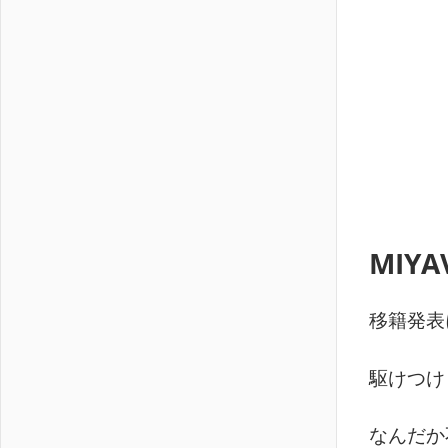
MIYAV
移籍発表に
駆けつけ
なんだか