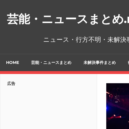
コ
ン
芸能・ニュースまとめ.n
テ
ン
ツ
ニュース・行方不明・未解決
へ
ス
キ
HOME
芸能・ニュースまとめ
未解決事件まとめ
ッ
プ
広告