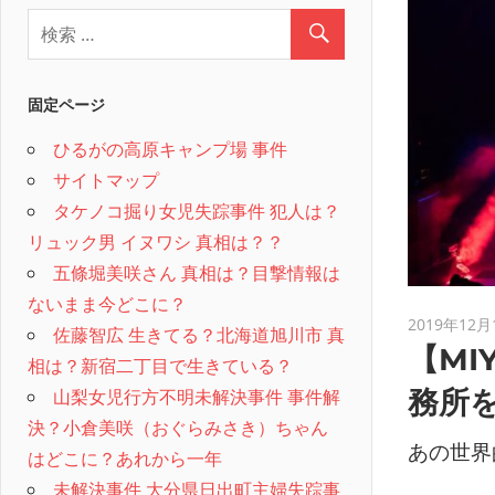
固定ページ
ひるがの高原キャンプ場 事件
サイトマップ
タケノコ掘り女児失踪事件 犯人は？
リュック男 イヌワシ 真相は？？
五條堀美咲さん 真相は？目撃情報は
ないまま今どこに？
2019年12月
佐藤智広 生きてる？北海道旭川市 真
【MI
相は？新宿二丁目で生きている？
務所を
山梨女児行方不明未解決事件 事件解
決？小倉美咲（おぐらみさき）ちゃん
あの世界
はどこに？あれから一年
未解決事件 大分県日出町主婦失踪事