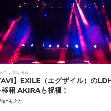
19日
芸能
,
音楽
YAVI】EXILE（エグザイル）のL
移籍 AKIRAも祝福！
的に有名な