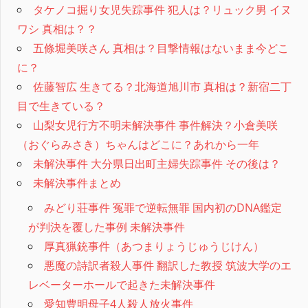
タケノコ掘り女児失踪事件 犯人は？リュック男 イヌ
ワシ 真相は？？
五條堀美咲さん 真相は？目撃情報はないまま今どこ
に？
佐藤智広 生きてる？北海道旭川市 真相は？新宿二丁
目で生きている？
山梨女児行方不明未解決事件 事件解決？小倉美咲
（おぐらみさき）ちゃんはどこに？あれから一年
未解決事件 大分県日出町主婦失踪事件 その後は？
未解決事件まとめ
みどり荘事件 冤罪で逆転無罪 国内初のDNA鑑定
が判決を覆した事例 未解決事件
厚真猟銃事件（あつまりょうじゅうじけん）
悪魔の詩訳者殺人事件 翻訳した教授 筑波大学のエ
レベーターホールで起きた未解決事件
愛知豊明母子4人殺人放火事件