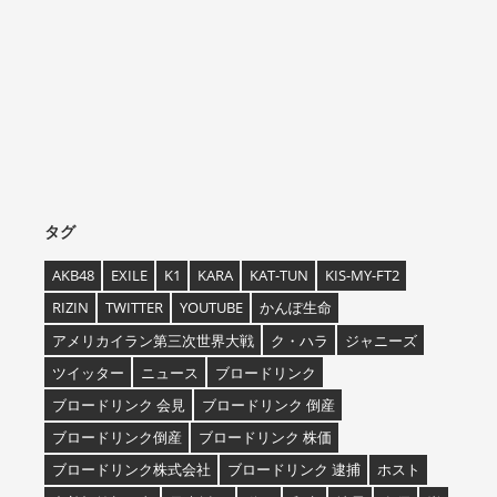
タグ
AKB48
EXILE
K1
KARA
KAT-TUN
KIS-MY-FT2
RIZIN
TWITTER
YOUTUBE
かんぽ生命
アメリカイラン第三次世界大戦
ク・ハラ
ジャニーズ
ツイッター
ニュース
ブロードリンク
ブロードリンク 会見
ブロードリンク 倒産
ブロードリンク倒産
ブロードリンク 株価
ブロードリンク株式会社
ブロードリンク 逮捕
ホスト