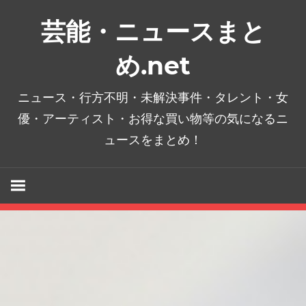
コ
芸能・ニュースまと
ン
テ
め.net
ン
ツ
ニュース・行方不明・未解決事件・タレント・女
へ
優・アーティスト・お得な買い物等の気になるニ
ス
ュースをまとめ！
キ
ッ
プ