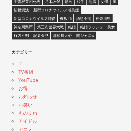
中曽根首相死去
乃木坂46
動画
和牛
地震
女優
嵐
情報漏洩
新型コロナウイルス感染症
新型コロナウイルス肺炎
欅坂46
消息不明
神奈川県
神奈川県庁
第三次世界大戦
結婚
結婚ラッシュ
美女
行方不明
記者会見
那須川天心
関ジャニ∞
カテゴリー
IT
TV番組
YouTube
お得
お知らせ
お笑い
ものまね
アイドル
アニメ