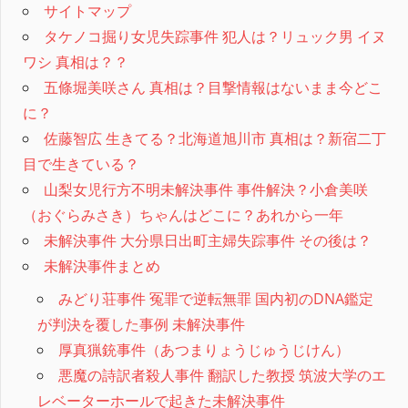
サイトマップ
タケノコ掘り女児失踪事件 犯人は？リュック男 イヌ
ワシ 真相は？？
五條堀美咲さん 真相は？目撃情報はないまま今どこ
に？
佐藤智広 生きてる？北海道旭川市 真相は？新宿二丁
目で生きている？
山梨女児行方不明未解決事件 事件解決？小倉美咲
（おぐらみさき）ちゃんはどこに？あれから一年
未解決事件 大分県日出町主婦失踪事件 その後は？
未解決事件まとめ
みどり荘事件 冤罪で逆転無罪 国内初のDNA鑑定
が判決を覆した事例 未解決事件
厚真猟銃事件（あつまりょうじゅうじけん）
悪魔の詩訳者殺人事件 翻訳した教授 筑波大学のエ
レベーターホールで起きた未解決事件