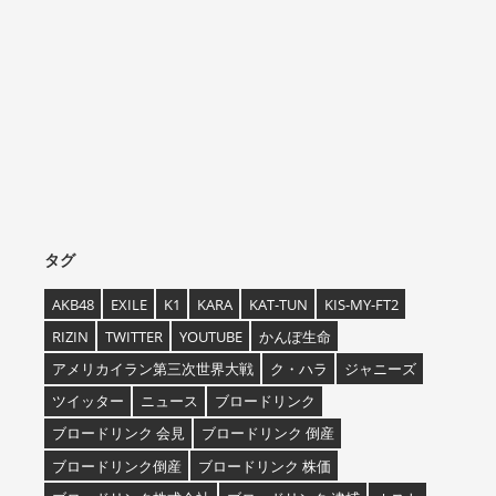
タグ
AKB48
EXILE
K1
KARA
KAT-TUN
KIS-MY-FT2
RIZIN
TWITTER
YOUTUBE
かんぽ生命
アメリカイラン第三次世界大戦
ク・ハラ
ジャニーズ
ツイッター
ニュース
ブロードリンク
ブロードリンク 会見
ブロードリンク 倒産
ブロードリンク倒産
ブロードリンク 株価