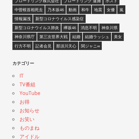
ブロードリンク株式会社
ブロードリンク 逮捕
ホスト
中曽根首相死去
乃木坂46
動画
和牛
地震
女優
嵐
情報漏洩
新型コロナウイルス感染症
新型コロナウイルス肺炎
欅坂46
消息不明
神奈川県
神奈川県庁
第三次世界大戦
結婚
結婚ラッシュ
美女
行方不明
記者会見
那須川天心
関ジャニ∞
カテゴリー
IT
TV番組
YouTube
お得
お知らせ
お笑い
ものまね
アイドル