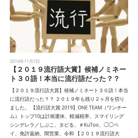
2019年11月7日
【２０１９流行語大賞】候補ノミネー
ト３０語！本当に流行語だった？？
【２０１９流行語大賞】候補ノミネート３０語！本当
に流行語だった？？ ２０１９年も残り２ヶ月を切り
ました。 【流行語大賞 2019】ONE TEAM（ワンチー
ム）トップ10は計画運休、軽減税率、スマイリング
シンデレラ／しぶこ、タピる、＃KuToo、◯◯ペ
イ、免許返納、闇営業、令和 【２０１９流行語大