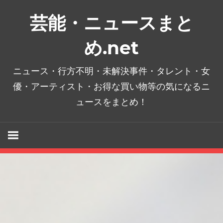
コ
芸能・ニュースまと
ン
テ
め.net
ン
ツ
ニュース・行方不明・未解決事件・タレント・女
へ
優・アーティスト・お得な買い物等の気になるニ
ス
ュースをまとめ！
キ
ッ
プ