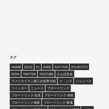
タグ
AKB48
EXILE
K1
KARA
KAT-TUN
KIS-MY-FT2
RIZIN
TWITTER
YOUTUBE
かんぽ生命
アメリカイラン第三次世界大戦
ク・ハラ
ジャニーズ
ツイッター
ニュース
ブロードリンク
ブロードリンク 会見
ブロードリンク 倒産
ブロードリンク倒産
ブロードリンク 株価