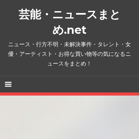
コ
芸能・ニュースまと
ン
テ
め.net
ン
ツ
ニュース・行方不明・未解決事件・タレント・女
へ
優・アーティスト・お得な買い物等の気になるニ
ス
ュースをまとめ！
キ
ッ
プ