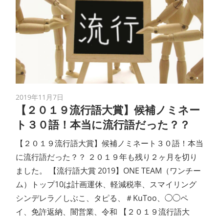
2019年11月7日
【２０１９流行語大賞】候補ノミネー
ト３０語！本当に流行語だった？？
【２０１９流行語大賞】候補ノミネート３０語！本当
に流行語だった？？ ２０１９年も残り２ヶ月を切り
ました。 【流行語大賞 2019】ONE TEAM（ワンチー
ム）トップ10は計画運休、軽減税率、スマイリング
シンデレラ／しぶこ、タピる、＃KuToo、◯◯ペ
イ、免許返納、闇営業、令和 【２０１９流行語大