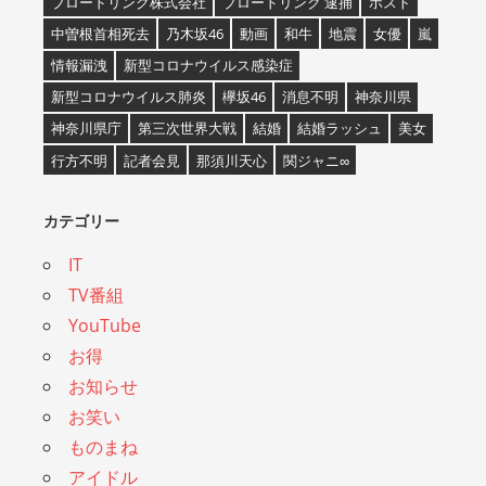
ブロードリンク株式会社
ブロードリンク 逮捕
ホスト
中曽根首相死去
乃木坂46
動画
和牛
地震
女優
嵐
情報漏洩
新型コロナウイルス感染症
新型コロナウイルス肺炎
欅坂46
消息不明
神奈川県
神奈川県庁
第三次世界大戦
結婚
結婚ラッシュ
美女
行方不明
記者会見
那須川天心
関ジャニ∞
カテゴリー
IT
TV番組
YouTube
お得
お知らせ
お笑い
ものまね
アイドル