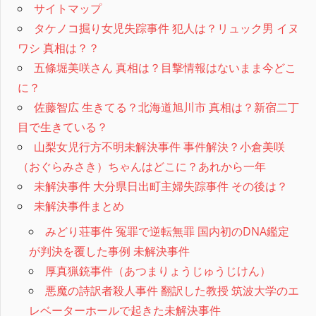
サイトマップ
タケノコ掘り女児失踪事件 犯人は？リュック男 イヌ
ワシ 真相は？？
五條堀美咲さん 真相は？目撃情報はないまま今どこ
に？
佐藤智広 生きてる？北海道旭川市 真相は？新宿二丁
目で生きている？
山梨女児行方不明未解決事件 事件解決？小倉美咲
（おぐらみさき）ちゃんはどこに？あれから一年
未解決事件 大分県日出町主婦失踪事件 その後は？
未解決事件まとめ
みどり荘事件 冤罪で逆転無罪 国内初のDNA鑑定
が判決を覆した事例 未解決事件
厚真猟銃事件（あつまりょうじゅうじけん）
悪魔の詩訳者殺人事件 翻訳した教授 筑波大学のエ
レベーターホールで起きた未解決事件