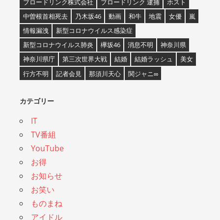
ブロードリンク株式会社
ブロードリンク 逮捕
ホスト
中曽根首相死去
乃木坂46
動画
和牛
地震
女優
嵐
情報漏洩
新型コロナウイルス感染症
新型コロナウイルス肺炎
欅坂46
消息不明
神奈川県
神奈川県庁
第三次世界大戦
結婚
結婚ラッシュ
美女
行方不明
記者会見
那須川天心
関ジャニ∞
カテゴリー
IT
TV番組
YouTube
お得
お知らせ
お笑い
ものまね
アイドル