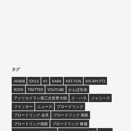
タグ
AKB48
EXILE
K1
KARA
KAT-TUN
KIS-MY-FT2
RIZIN
TWITTER
YOUTUBE
かんぽ生命
アメリカイラン第三次世界大戦
ク・ハラ
ジャニーズ
ツイッター
ニュース
ブロードリンク
ブロードリンク 会見
ブロードリンク 倒産
ブロードリンク倒産
ブロードリンク 株価