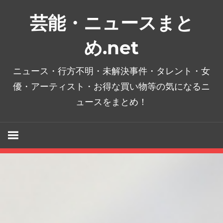
コ
芸能・ニュースまと
ン
テ
め.net
ン
ツ
ニュース・行方不明・未解決事件・タレント・女
へ
優・アーティスト・お得な買い物等の気になるニ
ス
ュースをまとめ！
キ
ッ
プ