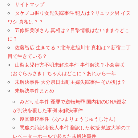
サイトマップ
タケノコ掘り女児失踪事件 犯人は？リュック男 イヌ
ワシ 真相は？？
五條堀美咲さん 真相は？目撃情報はないまま今どこ
に？
佐藤智広 生きてる？北海道旭川市 真相は？新宿二丁
目で生きている？
山梨女児行方不明未解決事件 事件解決？小倉美咲
（おぐらみさき）ちゃんはどこに？あれから一年
未解決事件 大分県日出町主婦失踪事件 その後は？
未解決事件まとめ
みどり荘事件 冤罪で逆転無罪 国内初のDNA鑑定
が判決を覆した事例 未解決事件
厚真猟銃事件（あつまりょうじゅうじけん）
悪魔の詩訳者殺人事件 翻訳した教授 筑波大学のエ
レベーターホールで起きた未解決事件