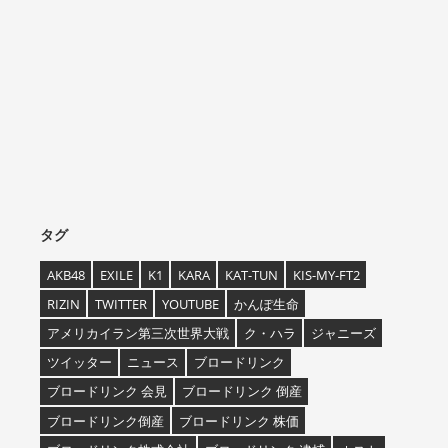
タグ
AKB48
EXILE
K1
KARA
KAT-TUN
KIS-MY-FT2
RIZIN
TWITTER
YOUTUBE
かんぽ生命
アメリカイラン第三次世界大戦
ク・ハラ
ジャニーズ
ツイッター
ニュース
ブロードリンク
ブロードリンク 会見
ブロードリンク 倒産
ブロードリンク倒産
ブロードリンク 株価