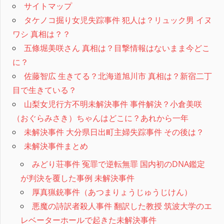
サイトマップ
タケノコ掘り女児失踪事件 犯人は？リュック男 イヌ
ワシ 真相は？？
五條堀美咲さん 真相は？目撃情報はないまま今どこ
に？
佐藤智広 生きてる？北海道旭川市 真相は？新宿二丁
目で生きている？
山梨女児行方不明未解決事件 事件解決？小倉美咲
（おぐらみさき）ちゃんはどこに？あれから一年
未解決事件 大分県日出町主婦失踪事件 その後は？
未解決事件まとめ
みどり荘事件 冤罪で逆転無罪 国内初のDNA鑑定
が判決を覆した事例 未解決事件
厚真猟銃事件（あつまりょうじゅうじけん）
悪魔の詩訳者殺人事件 翻訳した教授 筑波大学のエ
レベーターホールで起きた未解決事件