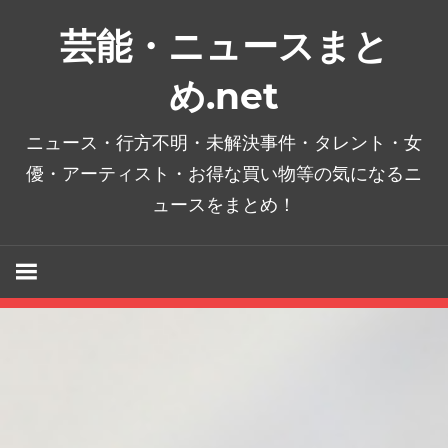
コ
芸能・ニュースまと
ン
テ
め.net
ン
ツ
ニュース・行方不明・未解決事件・タレント・女
へ
優・アーティスト・お得な買い物等の気になるニ
ス
ュースをまとめ！
キ
ッ
プ