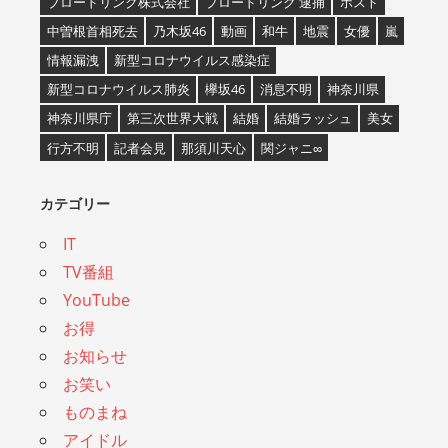
ブロードリンク株式会社
ブロードリンク 逮捕
ホスト
中曽根首相死去
乃木坂46
動画
和牛
地震
女優
嵐
情報漏洩
新型コロナウイルス感染症
新型コロナウイルス肺炎
欅坂46
消息不明
神奈川県
神奈川県庁
第三次世界大戦
結婚
結婚ラッシュ
美女
行方不明
記者会見
那須川天心
関ジャニ∞
カテゴリー
IT
TV番組
YouTube
お得
お知らせ
お笑い
ものまね
アイドル