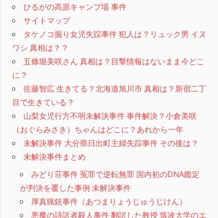
ひるがの高原キャンプ場 事件
サイトマップ
タケノコ掘り女児失踪事件 犯人は？リュック男 イヌ
ワシ 真相は？？
五條堀美咲さん 真相は？目撃情報はないまま今どこ
に？
佐藤智広 生きてる？北海道旭川市 真相は？新宿二丁
目で生きている？
山梨女児行方不明未解決事件 事件解決？小倉美咲
（おぐらみさき）ちゃんはどこに？あれから一年
未解決事件 大分県日出町主婦失踪事件 その後は？
未解決事件まとめ
みどり荘事件 冤罪で逆転無罪 国内初のDNA鑑定
が判決を覆した事例 未解決事件
厚真猟銃事件（あつまりょうじゅうじけん）
悪魔の詩訳者殺人事件 翻訳した教授 筑波大学のエ