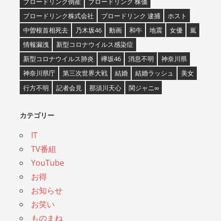
ブロードリンク倒産
ブロードリンク 株価
ブロードリンク株式会社
ブロードリンク 逮捕
ホスト
中曽根首相死去
乃木坂46
動画
和牛
地震
女優
嵐
情報漏洩
新型コロナウイルス感染症
新型コロナウイルス肺炎
欅坂46
消息不明
神奈川県
神奈川県庁
第三次世界大戦
結婚
結婚ラッシュ
美女
行方不明
記者会見
那須川天心
関ジャニ∞
カテゴリー
IT
TV番組
YouTube
お得
お知らせ
お笑い
ものまね