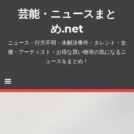
コ
芸能・ニュースまと
ン
テ
め.net
ン
ツ
ニュース・行方不明・未解決事件・タレント・女
へ
優・アーティスト・お得な買い物等の気になるニ
ス
ュースをまとめ！
キ
ッ
プ