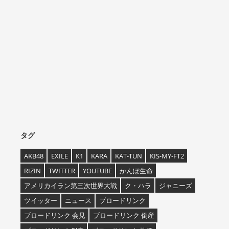
タグ
AKB48
EXILE
K1
KARA
KAT-TUN
KIS-MY-FT2
RIZIN
TWITTER
YOUTUBE
かんぽ生命
アメリカイラン第三次世界大戦
ク・ハラ
ジャニーズ
ツイッター
ニュース
ブロードリンク
ブロードリンク 会見
ブロードリンク 倒産