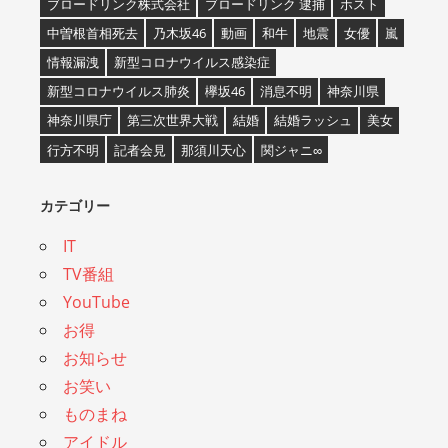
ブロードリンク株式会社
ブロードリンク 逮捕
ホスト
中曽根首相死去
乃木坂46
動画
和牛
地震
女優
嵐
情報漏洩
新型コロナウイルス感染症
新型コロナウイルス肺炎
欅坂46
消息不明
神奈川県
神奈川県庁
第三次世界大戦
結婚
結婚ラッシュ
美女
行方不明
記者会見
那須川天心
関ジャニ∞
カテゴリー
IT
TV番組
YouTube
お得
お知らせ
お笑い
ものまね
アイドル