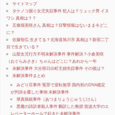
サイトマップ
タケノコ掘り女児失踪事件 犯人は？リュック男 イヌ
ワシ 真相は？？
五條堀美咲さん 真相は？目撃情報はないまま今どこ
に？
佐藤智広 生きてる？北海道旭川市 真相は？新宿二丁
目で生きている？
山梨女児行方不明未解決事件 事件解決？小倉美咲
（おぐらみさき）ちゃんはどこに？あれから一年
未解決事件 大分県日出町主婦失踪事件 その後は？
未解決事件まとめ
みどり荘事件 冤罪で逆転無罪 国内初のDNA鑑定
が判決を覆した事例 未解決事件
厚真猟銃事件（あつまりょうじゅうじけん）
悪魔の詩訳者殺人事件 翻訳した教授 筑波大学のエ
レベーターホールで起きた未解決事件