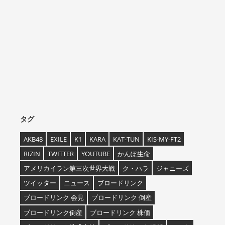
タグ
AKB48
EXILE
K1
KARA
KAT-TUN
KIS-MY-FT2
RIZIN
TWITTER
YOUTUBE
かんぽ生命
アメリカイラン第三次世界大戦
ク・ハラ
ジャニーズ
ツイッター
ニュース
ブロードリンク
ブロードリンク 会見
ブロードリンク 倒産
ブロードリンク倒産
ブロードリンク 株価