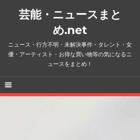
コ
芸能・ニュースまと
ン
テ
め.net
ン
ツ
ニュース・行方不明・未解決事件・タレント・女
へ
優・アーティスト・お得な買い物等の気になるニ
ス
ュースをまとめ！
キ
ッ
プ