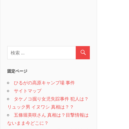
固定ページ
ひるがの高原キャンプ場 事件
サイトマップ
タケノコ掘り女児失踪事件 犯人は？
リュック男 イヌワシ 真相は？？
五條堀美咲さん 真相は？目撃情報は
ないまま今どこに？