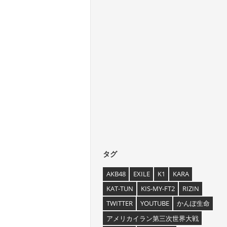
タグ
AKB48
EXILE
K1
KARA
KAT-TUN
KIS-MY-FT2
RIZIN
TWITTER
YOUTUBE
かんぽ生命
アメリカイラン第三次世界大戦