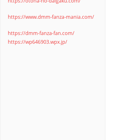
https://otona-no-daigaku.com/
https://www.dmm-fanza-mania.com/
https://dmm-fanza-fan.com/
https://wp646903.wpx.jp/