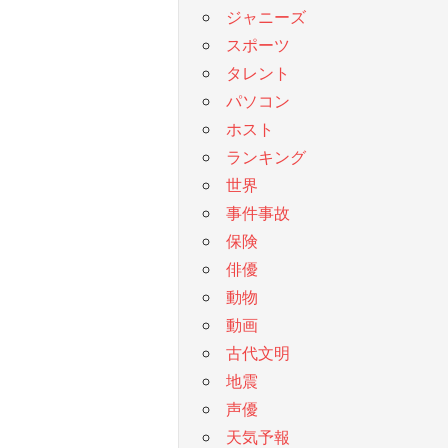
ジャニーズ
スポーツ
タレント
パソコン
ホスト
ランキング
世界
事件事故
保険
俳優
動物
動画
古代文明
地震
声優
天気予報