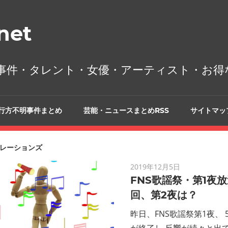
et
事件・タレント・女優・アーティスト・お得
行方不明事件まとめ
芸能・ニュースまとめRSS
サイトマッ
レーションズ
2019年12月5日
FNS歌謡祭・第1夜
回、第2夜は？
昨日、FNS歌謡祭第1夜、
が終了し 反響が続々と出