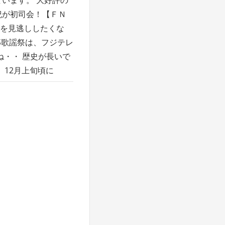
紀が初司会！【ＦＮ
を見逃ししたくな
NS歌謡祭は、フジテレ
ね・・ 歴史が長いで
、12月上旬頃に