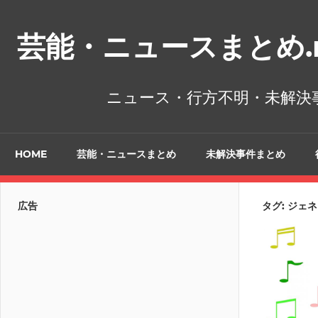
コ
ン
芸能・ニュースまとめ.n
テ
ン
ツ
ニュース・行方不明・未解決
へ
ス
キ
HOME
芸能・ニュースまとめ
未解決事件まとめ
ッ
プ
広告
タグ:
ジェネ