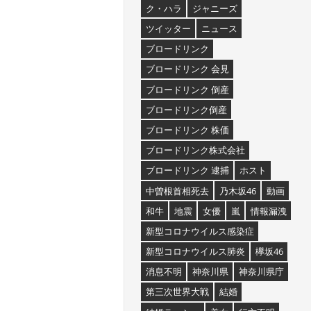
ク・ハラ
ジャニーズ
ツイッター
ニュース
ブロードリンク
ブロードリンク 会見
ブロードリンク 倒産
ブロードリンク倒産
ブロードリンク 株価
ブロードリンク株式会社
ブロードリンク 逮捕
ホスト
中曽根首相死去
乃木坂46
動画
和牛
地震
女優
嵐
情報漏洩
新型コロナウイルス感染症
新型コロナウイルス肺炎
欅坂46
消息不明
神奈川県
神奈川県庁
第三次世界大戦
結婚