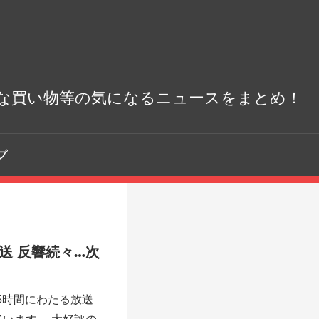
な買い物等の気になるニュースをまとめ！
プ
放送 反響続々…次
 5時間にわたる放送
ています。 大好評の