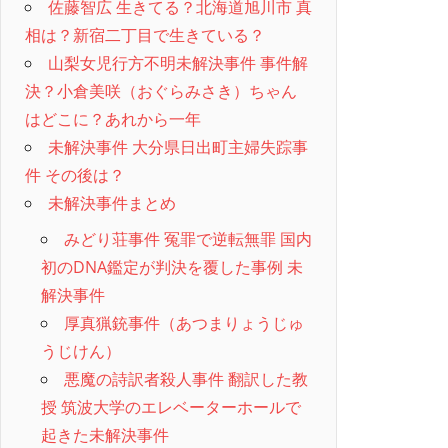
佐藤智広 生きてる？北海道旭川市 真
相は？新宿二丁目で生きている？
山梨女児行方不明未解決事件 事件解
決？小倉美咲（おぐらみさき）ちゃん
はどこに？あれから一年
未解決事件 大分県日出町主婦失踪事
件 その後は？
未解決事件まとめ
みどり荘事件 冤罪で逆転無罪 国内
初のDNA鑑定が判決を覆した事例 未
解決事件
厚真猟銃事件（あつまりょうじゅ
うじけん）
悪魔の詩訳者殺人事件 翻訳した教
授 筑波大学のエレベーターホールで
起きた未解決事件