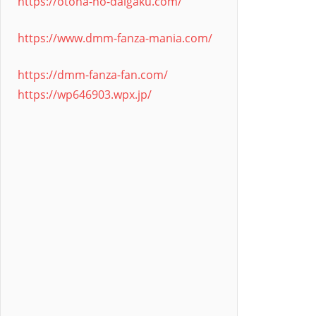
https://otona-no-daigaku.com/
https://www.dmm-fanza-mania.com/
https://dmm-fanza-fan.com/
https://wp646903.wpx.jp/