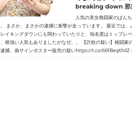
breaking down
人気の美女格闘家のぱんち
。 まさか、まさかの逮捕に衝撃が走っています。 最近では、
レイキングダウンにも関わっていたりと、知名度はトップレベ
、根強い人気もありましたがなぜ。。 【詐欺の疑い】格闘家
捕、偽サインポスター販売の疑いhttps://t.co/60FBeqKh