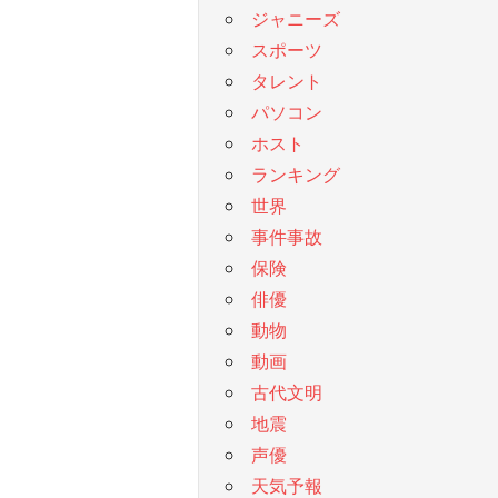
ジャニーズ
スポーツ
タレント
パソコン
ホスト
ランキング
世界
事件事故
保険
俳優
動物
動画
古代文明
地震
声優
天気予報