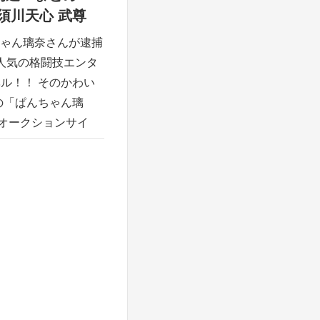
 那須川天心 武尊
ゃん璃奈さんが逮捕
人気の格闘技エンタ
ル！！ そのかわい
の「ぱんちゃん璃
0Z オークションサイ