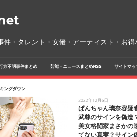
et
事件・タレント・女優・アーティスト・お得
行方不明事件まとめ
芸能・ニュースまとめRSS
サイトマッ
キングダウン
2022年12月6日
ぱんちゃん璃奈容疑者
武尊のサインを偽造？
美女格闘家まさかの
てない真実？サイン