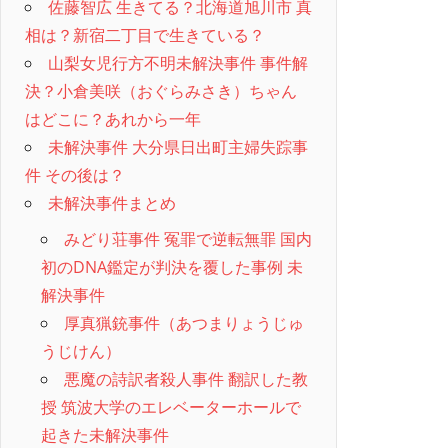
佐藤智広 生きてる？北海道旭川市 真
相は？新宿二丁目で生きている？
山梨女児行方不明未解決事件 事件解
決？小倉美咲（おぐらみさき）ちゃん
はどこに？あれから一年
未解決事件 大分県日出町主婦失踪事
件 その後は？
未解決事件まとめ
みどり荘事件 冤罪で逆転無罪 国内
初のDNA鑑定が判決を覆した事例 未
解決事件
厚真猟銃事件（あつまりょうじゅ
うじけん）
悪魔の詩訳者殺人事件 翻訳した教
授 筑波大学のエレベーターホールで
起きた未解決事件