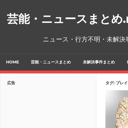
コ
ン
芸能・ニュースまとめ.n
テ
ン
ツ
ニュース・行方不明・未解決
へ
ス
キ
HOME
芸能・ニュースまとめ
未解決事件まとめ
ッ
プ
広告
タグ:
ブレイ