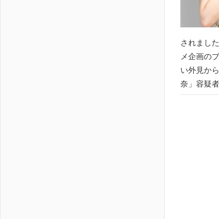
されました
メ企画のブ
い外見から
奈」容疑者逮