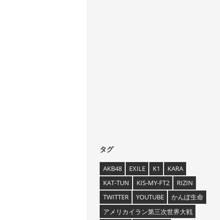
タグ
AKB48
EXILE
K1
KARA
KAT-TUN
KIS-MY-FT2
RIZIN
TWITTER
YOUTUBE
かんぽ生命
アメリカイラン第三次世界大戦