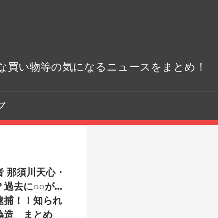
な買い物等の気になるニュースをまとめ！
プ
 那須川天心・
過去に○○が…
逮捕！！知られ
偽造 まとめ