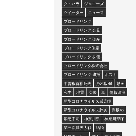
ク・ハラ
ジャニーズ
ツイッター
ニュース
ブロードリンク
ブロードリンク 会見
ブロードリンク 倒産
ブロードリンク倒産
ブロードリンク 株価
ブロードリンク株式会社
ブロードリンク 逮捕
ホスト
中曽根首相死去
乃木坂46
動画
和牛
地震
女優
嵐
情報漏洩
新型コロナウイルス感染症
新型コロナウイルス肺炎
欅坂46
消息不明
神奈川県
神奈川県庁
第三次世界大戦
結婚