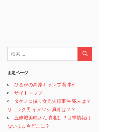
固定ページ
ひるがの高原キャンプ場 事件
サイトマップ
タケノコ掘り女児失踪事件 犯人は？
リュック男 イヌワシ 真相は？？
五條堀美咲さん 真相は？目撃情報は
ないまま今どこに？