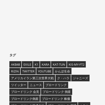
タグ
AKB48
EXILE
K1
KARA
KAT-TUN
KIS-MY-FT2
RIZIN
TWITTER
YOUTUBE
かんぽ生命
アメリカイラン第三次世界大戦
ク・ハラ
ジャニーズ
ツイッター
ニュース
ブロードリンク
ブロードリンク 会見
ブロードリンク 倒産
ブロードリンク倒産
ブロードリンク 株価