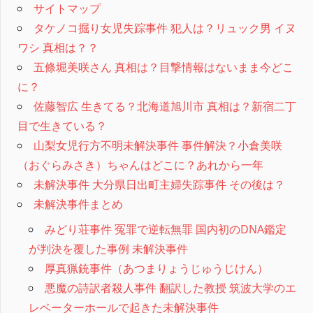
サイトマップ
タケノコ掘り女児失踪事件 犯人は？リュック男 イヌ
ワシ 真相は？？
五條堀美咲さん 真相は？目撃情報はないまま今どこ
に？
佐藤智広 生きてる？北海道旭川市 真相は？新宿二丁
目で生きている？
山梨女児行方不明未解決事件 事件解決？小倉美咲
（おぐらみさき）ちゃんはどこに？あれから一年
未解決事件 大分県日出町主婦失踪事件 その後は？
未解決事件まとめ
みどり荘事件 冤罪で逆転無罪 国内初のDNA鑑定
が判決を覆した事例 未解決事件
厚真猟銃事件（あつまりょうじゅうじけん）
悪魔の詩訳者殺人事件 翻訳した教授 筑波大学のエ
レベーターホールで起きた未解決事件