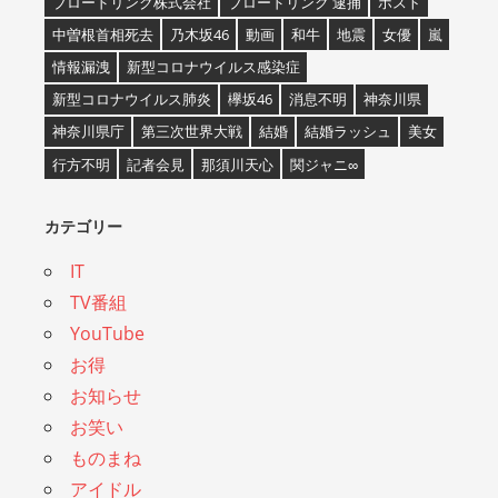
ブロードリンク株式会社
ブロードリンク 逮捕
ホスト
中曽根首相死去
乃木坂46
動画
和牛
地震
女優
嵐
情報漏洩
新型コロナウイルス感染症
新型コロナウイルス肺炎
欅坂46
消息不明
神奈川県
神奈川県庁
第三次世界大戦
結婚
結婚ラッシュ
美女
行方不明
記者会見
那須川天心
関ジャニ∞
カテゴリー
IT
TV番組
YouTube
お得
お知らせ
お笑い
ものまね
アイドル