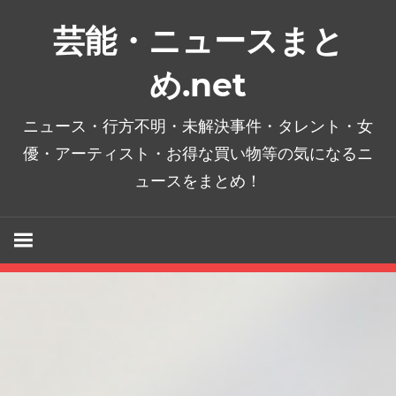
コ
芸能・ニュースまと
ン
テ
め.net
ン
ツ
ニュース・行方不明・未解決事件・タレント・女
へ
優・アーティスト・お得な買い物等の気になるニ
ス
ュースをまとめ！
キ
ッ
プ