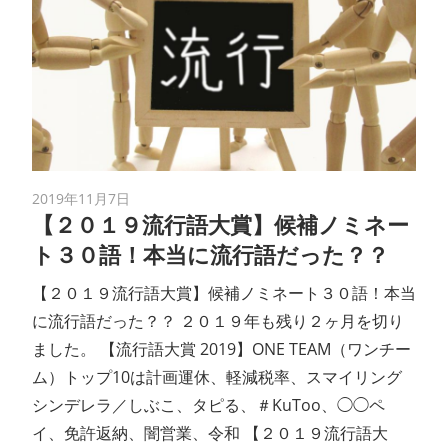
2019年11月7日
【２０１９流行語大賞】候補ノミネー
ト３０語！本当に流行語だった？？
【２０１９流行語大賞】候補ノミネート３０語！本当
に流行語だった？？ ２０１９年も残り２ヶ月を切り
ました。 【流行語大賞 2019】ONE TEAM（ワンチー
ム）トップ10は計画運休、軽減税率、スマイリング
シンデレラ／しぶこ、タピる、＃KuToo、◯◯ペ
イ、免許返納、闇営業、令和 【２０１９流行語大