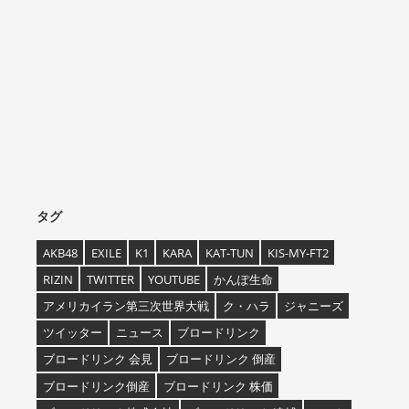
タグ
AKB48
EXILE
K1
KARA
KAT-TUN
KIS-MY-FT2
RIZIN
TWITTER
YOUTUBE
かんぽ生命
アメリカイラン第三次世界大戦
ク・ハラ
ジャニーズ
ツイッター
ニュース
ブロードリンク
ブロードリンク 会見
ブロードリンク 倒産
ブロードリンク倒産
ブロードリンク 株価