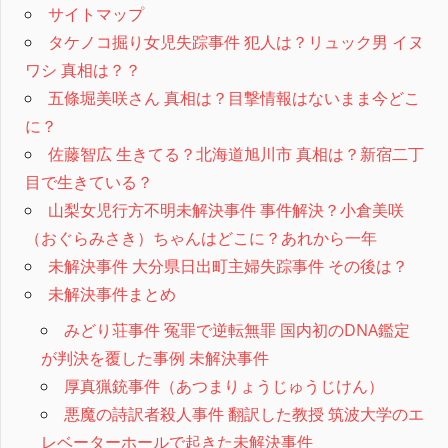
サイトマップ
タケノコ掘り女児失踪事件 犯人は？リュック男 イヌ
ワシ 真相は？？
五條堀美咲さん 真相は？目撃情報はないまま今どこ
に？
佐藤智広 生きてる？北海道旭川市 真相は？新宿二丁
目で生きている？
山梨女児行方不明未解決事件 事件解決？小倉美咲
（おぐらみさき）ちゃんはどこに？あれから一年
未解決事件 大分県日出町主婦失踪事件 その後は？
未解決事件まとめ
みどり荘事件 冤罪で逆転無罪 国内初のDNA鑑定
が判決を覆した事例 未解決事件
厚真猟銃事件（あつまりょうじゅうじけん）
悪魔の詩訳者殺人事件 翻訳した教授 筑波大学のエ
レベーターホールで起きた未解決事件