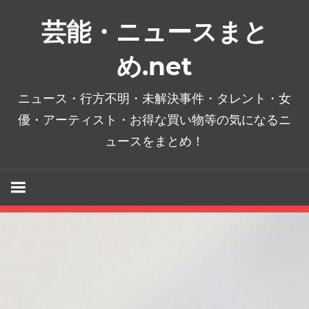
コ
芸能・ニュースまと
ン
テ
め.net
ン
ツ
ニュース・行方不明・未解決事件・タレント・女
へ
優・アーティスト・お得な買い物等の気になるニ
ス
ュースをまとめ！
キ
ッ
プ