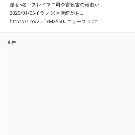
傷者5名 スレイマニ司令官殺害の報復か
2020/01/05イラク 米大使館があ…
https://t.co/2uiTxMX5S0#ニュース pic.t
広告