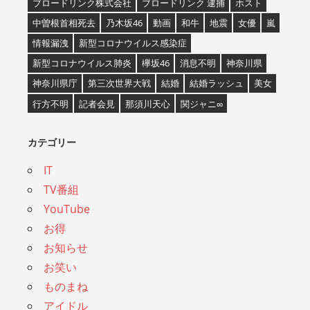
ブロードリンク株式会社
ブロードリンク 逮捕
ホスト
中曽根首相死去
乃木坂46
動画
和牛
地震
女優
嵐
情報漏洩
新型コロナウイルス感染症
新型コロナウイルス肺炎
欅坂46
消息不明
神奈川県
神奈川県庁
第三次世界大戦
結婚
結婚ラッシュ
美女
行方不明
記者会見
那須川天心
関ジャニ∞
カテゴリー
IT
TV番組
YouTube
お得
お知らせ
お笑い
ものまね
アイドル