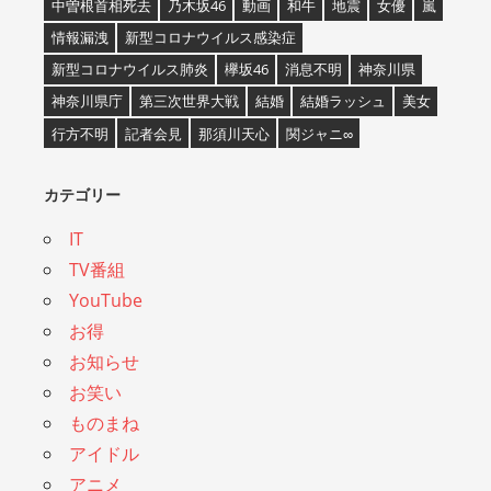
中曽根首相死去
乃木坂46
動画
和牛
地震
女優
嵐
情報漏洩
新型コロナウイルス感染症
新型コロナウイルス肺炎
欅坂46
消息不明
神奈川県
神奈川県庁
第三次世界大戦
結婚
結婚ラッシュ
美女
行方不明
記者会見
那須川天心
関ジャニ∞
カテゴリー
IT
TV番組
YouTube
お得
お知らせ
お笑い
ものまね
アイドル
アニメ