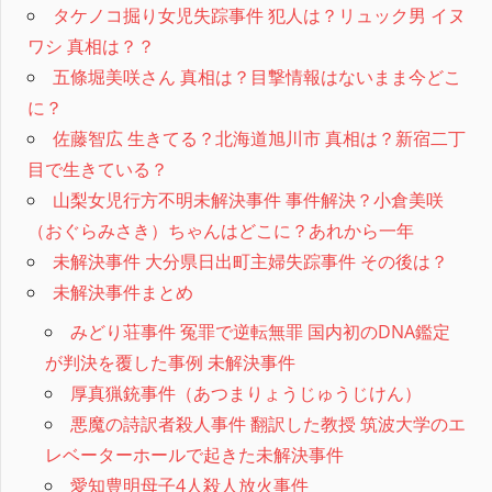
タケノコ掘り女児失踪事件 犯人は？リュック男 イヌ
ワシ 真相は？？
五條堀美咲さん 真相は？目撃情報はないまま今どこ
に？
佐藤智広 生きてる？北海道旭川市 真相は？新宿二丁
目で生きている？
山梨女児行方不明未解決事件 事件解決？小倉美咲
（おぐらみさき）ちゃんはどこに？あれから一年
未解決事件 大分県日出町主婦失踪事件 その後は？
未解決事件まとめ
みどり荘事件 冤罪で逆転無罪 国内初のDNA鑑定
が判決を覆した事例 未解決事件
厚真猟銃事件（あつまりょうじゅうじけん）
悪魔の詩訳者殺人事件 翻訳した教授 筑波大学のエ
レベーターホールで起きた未解決事件
愛知豊明母子4人殺人放火事件