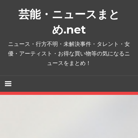
コ
芸能・ニュースまと
ン
テ
め.net
ン
ツ
ニュース・行方不明・未解決事件・タレント・女
へ
優・アーティスト・お得な買い物等の気になるニ
ス
ュースをまとめ！
キ
ッ
プ