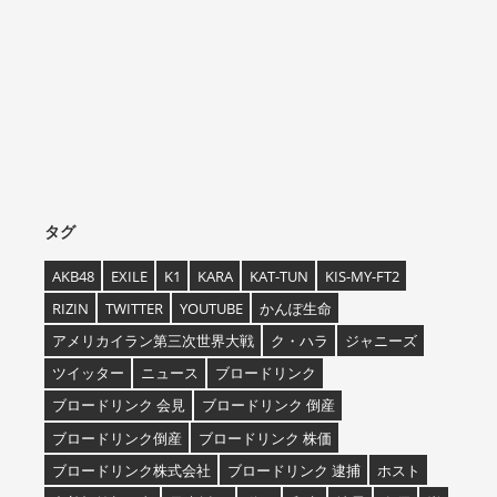
タグ
AKB48
EXILE
K1
KARA
KAT-TUN
KIS-MY-FT2
RIZIN
TWITTER
YOUTUBE
かんぽ生命
アメリカイラン第三次世界大戦
ク・ハラ
ジャニーズ
ツイッター
ニュース
ブロードリンク
ブロードリンク 会見
ブロードリンク 倒産
ブロードリンク倒産
ブロードリンク 株価
ブロードリンク株式会社
ブロードリンク 逮捕
ホスト