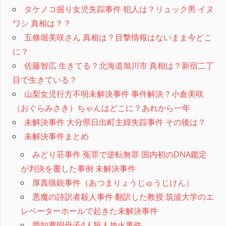
タケノコ掘り女児失踪事件 犯人は？リュック男 イヌ
ワシ 真相は？？
五條堀美咲さん 真相は？目撃情報はないまま今どこ
に？
佐藤智広 生きてる？北海道旭川市 真相は？新宿二丁
目で生きている？
山梨女児行方不明未解決事件 事件解決？小倉美咲
（おぐらみさき）ちゃんはどこに？あれから一年
未解決事件 大分県日出町主婦失踪事件 その後は？
未解決事件まとめ
みどり荘事件 冤罪で逆転無罪 国内初のDNA鑑定
が判決を覆した事例 未解決事件
厚真猟銃事件（あつまりょうじゅうじけん）
悪魔の詩訳者殺人事件 翻訳した教授 筑波大学のエ
レベーターホールで起きた未解決事件
愛知豊明母子4人殺人放火事件