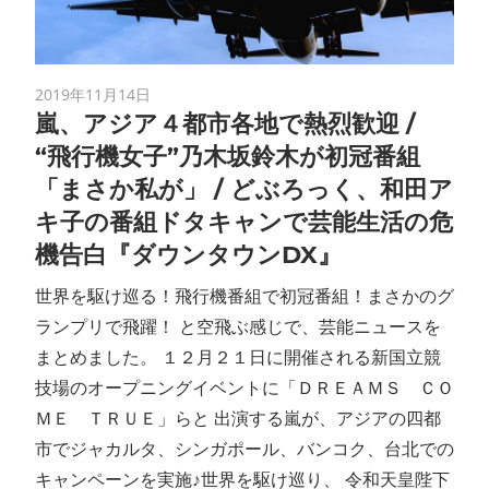
2019年11月14日
嵐、アジア４都市各地で熱烈歓迎 /
“飛行機女子”乃木坂鈴木が初冠番組
「まさか私が」 / どぶろっく、和田ア
キ子の番組ドタキャンで芸能生活の危
機告白『ダウンタウンDX』
世界を駆け巡る！飛行機番組で初冠番組！まさかのグ
ランプリで飛躍！ と空飛ぶ感じで、芸能ニュースを
まとめました。 １２月２１日に開催される新国立競
技場のオープニングイベントに「ＤＲＥＡＭＳ ＣＯ
ＭＥ ＴＲＵＥ」らと 出演する嵐が、アジアの四都
市でジャカルタ、シンガポール、バンコク、台北での
キャンペーンを実施♪世界を駆け巡り、 令和天皇陛下