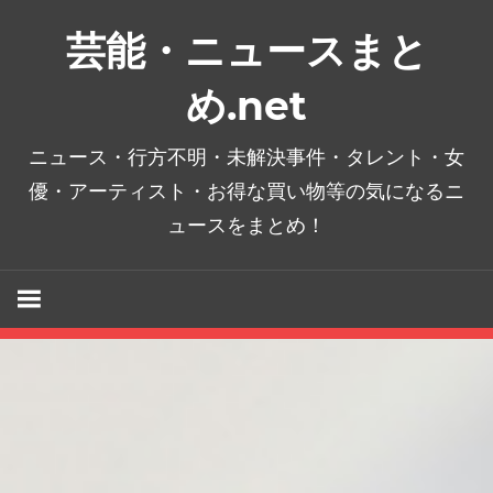
コ
芸能・ニュースまと
ン
テ
め.net
ン
ツ
ニュース・行方不明・未解決事件・タレント・女
へ
優・アーティスト・お得な買い物等の気になるニ
ス
ュースをまとめ！
キ
ッ
プ