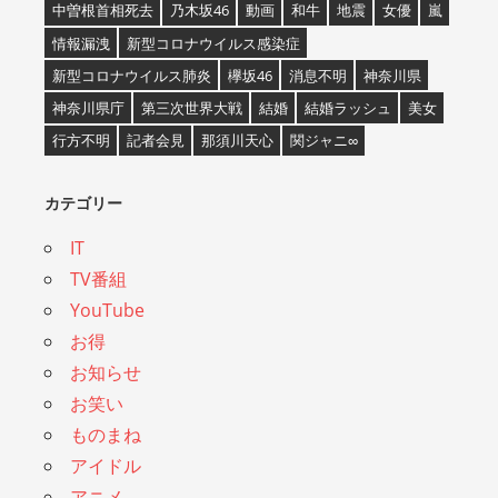
中曽根首相死去
乃木坂46
動画
和牛
地震
女優
嵐
情報漏洩
新型コロナウイルス感染症
新型コロナウイルス肺炎
欅坂46
消息不明
神奈川県
神奈川県庁
第三次世界大戦
結婚
結婚ラッシュ
美女
行方不明
記者会見
那須川天心
関ジャニ∞
カテゴリー
IT
TV番組
YouTube
お得
お知らせ
お笑い
ものまね
アイドル
アニメ