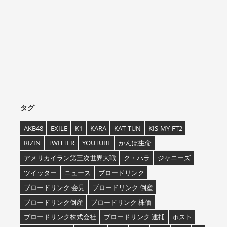
タグ
AKB48
EXILE
K1
KARA
KAT-TUN
KIS-MY-FT2
RIZIN
TWITTER
YOUTUBE
かんぽ生命
アメリカイラン第三次世界大戦
ク・ハラ
ジャニーズ
ツイッター
ニュース
ブロードリンク
ブロードリンク 会見
ブロードリンク 倒産
ブロードリンク倒産
ブロードリンク 株価
ブロードリンク株式会社
ブロードリンク 逮捕
ホスト