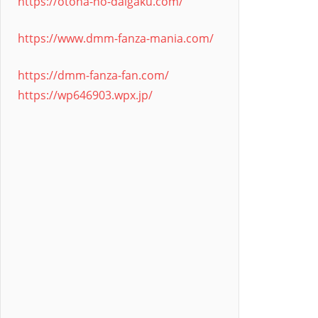
https://otona-no-daigaku.com/
https://www.dmm-fanza-mania.com/
https://dmm-fanza-fan.com/
https://wp646903.wpx.jp/