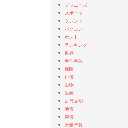
ジャニーズ
スポーツ
タレント
パソコン
ホスト
ランキング
世界
事件事故
保険
俳優
動物
動画
古代文明
地震
声優
天気予報