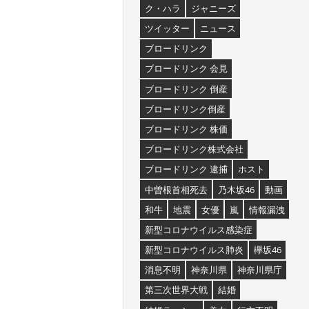
ク・ハラ
ジャニーズ
ツイッター
ニュース
ブロードリンク
ブロードリンク 会見
ブロードリンク 倒産
ブロードリンク倒産
ブロードリンク 株価
ブロードリンク株式会社
ブロードリンク 逮捕
ホスト
中曽根首相死去
乃木坂46
動画
和牛
地震
女優
嵐
情報漏洩
新型コロナウイルス感染症
新型コロナウイルス肺炎
欅坂46
消息不明
神奈川県
神奈川県庁
第三次世界大戦
結婚