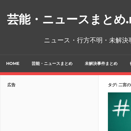
コ
ン
芸能・ニュースまとめ.n
テ
ン
ツ
ニュース・行方不明・未解決
へ
ス
キ
HOME
芸能・ニュースまとめ
未解決事件まとめ
ッ
プ
広告
タグ:
二宮の