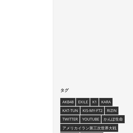
タグ
AKB48
EXILE
K1
KARA
KAT-TUN
KIS-MY-FT2
RIZIN
TWITTER
YOUTUBE
かんぽ生命
アメリカイラン第三次世界大戦