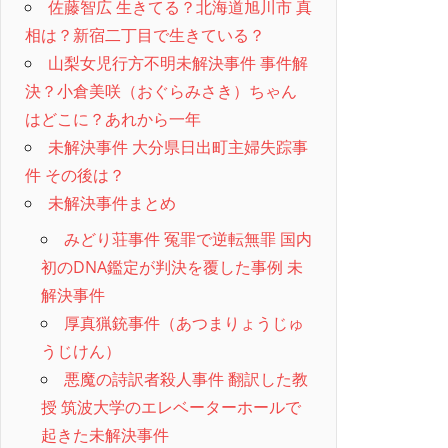
佐藤智広 生きてる？北海道旭川市 真
相は？新宿二丁目で生きている？
山梨女児行方不明未解決事件 事件解
決？小倉美咲（おぐらみさき）ちゃん
はどこに？あれから一年
未解決事件 大分県日出町主婦失踪事
件 その後は？
未解決事件まとめ
みどり荘事件 冤罪で逆転無罪 国内
初のDNA鑑定が判決を覆した事例 未
解決事件
厚真猟銃事件（あつまりょうじゅ
うじけん）
悪魔の詩訳者殺人事件 翻訳した教
授 筑波大学のエレベーターホールで
起きた未解決事件