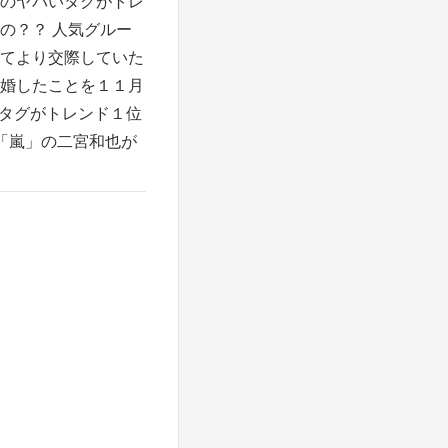
のヤバいタグがトレ
の？？ 人気グルー
てより交際していた
婚したことを１１月
いタグがトレンド１位
「嵐」の二宮和也が