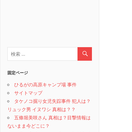
固定ページ
ひるがの高原キャンプ場 事件
サイトマップ
タケノコ掘り女児失踪事件 犯人は？
リュック男 イヌワシ 真相は？？
五條堀美咲さん 真相は？目撃情報は
ないまま今どこに？