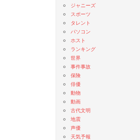
ジャニーズ
スポーツ
タレント
パソコン
ホスト
ランキング
世界
事件事故
保険
俳優
動物
動画
古代文明
地震
声優
天気予報