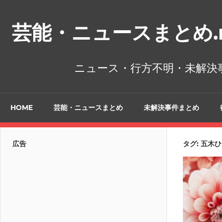
コ
ン
芸能・ニュースまとめ.n
テ
ン
ツ
ニュース・行方不明・未解決
へ
ス
キ
HOME
芸能・ニュースまとめ
未解決事件まとめ
ッ
プ
広告
タグ:
五木ひ