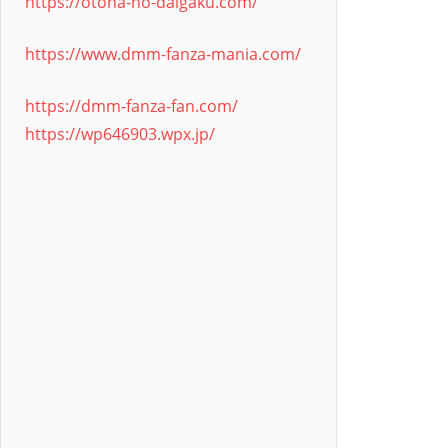
https://otona-no-daigaku.com/
https://www.dmm-fanza-mania.com/
https://dmm-fanza-fan.com/
https://wp646903.wpx.jp/