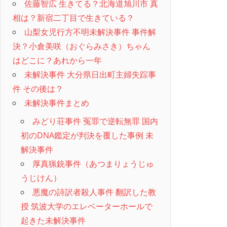
佐藤智広 生きてる？北海道旭川市 真
相は？新宿二丁目で生きている？
山梨女児行方不明未解決事件 事件解
決？小倉美咲（おぐらみさき）ちゃん
はどこに？あれから一年
未解決事件 大分県日出町主婦失踪事
件 その後は？
未解決事件まとめ
みどり荘事件 冤罪で逆転無罪 国内
初のDNA鑑定が判決を覆した事例 未
解決事件
厚真猟銃事件（あつまりょうじゅ
うじけん）
悪魔の詩訳者殺人事件 翻訳した教
授 筑波大学のエレベーターホールで
起きた未解決事件