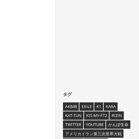
タグ
AKB48
EXILE
K1
KARA
KAT-TUN
KIS-MY-FT2
RIZIN
TWITTER
YOUTUBE
かんぽ生命
アメリカイラン第三次世界大戦