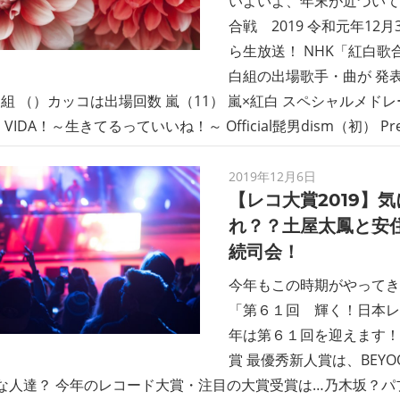
いよいよ、年末が近づいて
合戦 2019 令和元年12月
ら生放送！ NHK「紅白歌
白組の出場歌手・曲が 発
組 （）カッコは出場回数 嵐（11） 嵐×紅白 スペシャルメドレ
・VIDA！～生きてるっていいね！～ Official髭男dism（初） Pre
2019年12月6日
【レコ大賞2019】
れ？？土屋太鳳と安
続司会！
今年もこの時期がやってき
「第６１回 輝く！日本レ
年は第６１回を迎えます！
賞 最優秀新人賞は、BEYO
んな人達？ 今年のレコード大賞・注目の大賞受賞は…乃木坂？パプリ