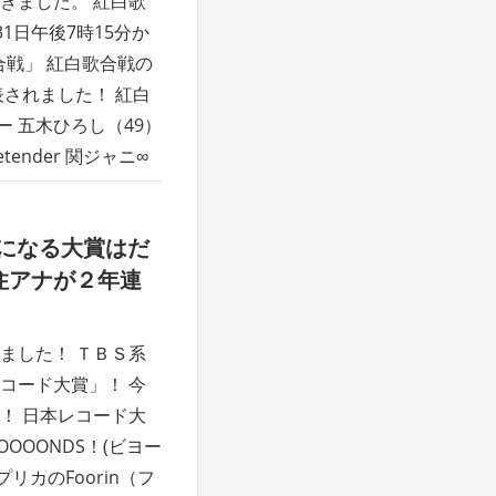
きました。 紅白歌
31日午後7時15分か
合戦」 紅白歌合戦の
表されました！ 紅白
ー 五木ひろし（49）
tender 関ジャニ∞
気になる大賞はだ
住アナが２年連
ました！ ＴＢＳ系
コード大賞」！ 今
！ 日本レコード大
OOOONDS！(ビヨー
カのFoorin（フ