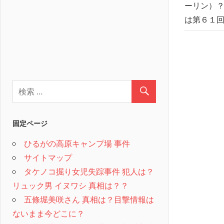
ーリン）？
は第６１回
固定ページ
ひるがの高原キャンプ場 事件
サイトマップ
タケノコ掘り女児失踪事件 犯人は？
リュック男 イヌワシ 真相は？？
五條堀美咲さん 真相は？目撃情報は
ないまま今どこに？