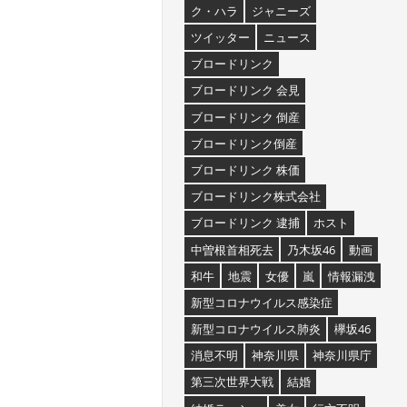
ク・ハラ
ジャニーズ
ツイッター
ニュース
ブロードリンク
ブロードリンク 会見
ブロードリンク 倒産
ブロードリンク倒産
ブロードリンク 株価
ブロードリンク株式会社
ブロードリンク 逮捕
ホスト
中曽根首相死去
乃木坂46
動画
和牛
地震
女優
嵐
情報漏洩
新型コロナウイルス感染症
新型コロナウイルス肺炎
欅坂46
消息不明
神奈川県
神奈川県庁
第三次世界大戦
結婚