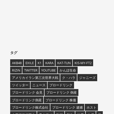
タグ
AKB48
EXILE
K1
KARA
KAT-TUN
KIS-MY-FT2
RIZIN
TWITTER
YOUTUBE
かんぽ生命
アメリカイラン第三次世界大戦
ク・ハラ
ジャニーズ
ツイッター
ニュース
ブロードリンク
ブロードリンク 会見
ブロードリンク 倒産
ブロードリンク倒産
ブロードリンク 株価
ブロードリンク株式会社
ブロードリンク 逮捕
ホスト