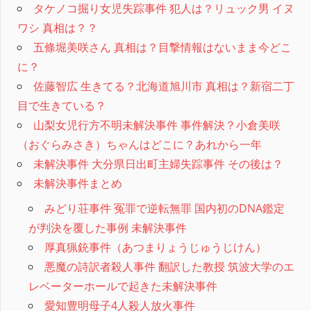
タケノコ掘り女児失踪事件 犯人は？リュック男 イヌ
ワシ 真相は？？
五條堀美咲さん 真相は？目撃情報はないまま今どこ
に？
佐藤智広 生きてる？北海道旭川市 真相は？新宿二丁
目で生きている？
山梨女児行方不明未解決事件 事件解決？小倉美咲
（おぐらみさき）ちゃんはどこに？あれから一年
未解決事件 大分県日出町主婦失踪事件 その後は？
未解決事件まとめ
みどり荘事件 冤罪で逆転無罪 国内初のDNA鑑定
が判決を覆した事例 未解決事件
厚真猟銃事件（あつまりょうじゅうじけん）
悪魔の詩訳者殺人事件 翻訳した教授 筑波大学のエ
レベーターホールで起きた未解決事件
愛知豊明母子4人殺人放火事件