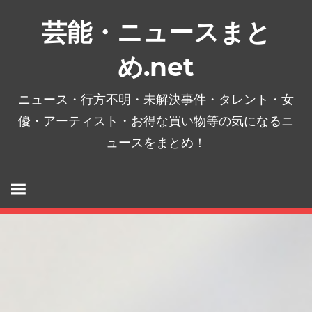
コ
芸能・ニュースまと
ン
テ
め.net
ン
ツ
ニュース・行方不明・未解決事件・タレント・女
へ
優・アーティスト・お得な買い物等の気になるニ
ス
ュースをまとめ！
キ
ッ
プ