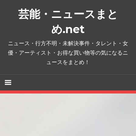
コ
芸能・ニュースまと
ン
テ
め.net
ン
ツ
ニュース・行方不明・未解決事件・タレント・女
へ
優・アーティスト・お得な買い物等の気になるニ
ス
ュースをまとめ！
キ
ッ
プ