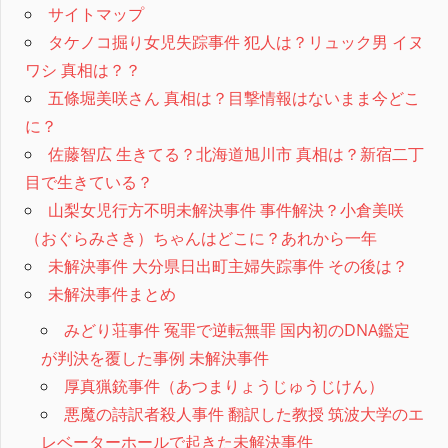
サイトマップ
タケノコ掘り女児失踪事件 犯人は？リュック男 イヌ
ワシ 真相は？？
五條堀美咲さん 真相は？目撃情報はないまま今どこ
に？
佐藤智広 生きてる？北海道旭川市 真相は？新宿二丁
目で生きている？
山梨女児行方不明未解決事件 事件解決？小倉美咲
（おぐらみさき）ちゃんはどこに？あれから一年
未解決事件 大分県日出町主婦失踪事件 その後は？
未解決事件まとめ
みどり荘事件 冤罪で逆転無罪 国内初のDNA鑑定
が判決を覆した事例 未解決事件
厚真猟銃事件（あつまりょうじゅうじけん）
悪魔の詩訳者殺人事件 翻訳した教授 筑波大学のエ
レベーターホールで起きた未解決事件