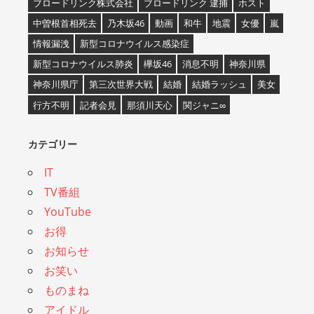
ブロードリンク株式会社
ブロードリンク 逮捕
ホスト
中曽根首相死去
乃木坂46
動画
和牛
地震
女優
嵐
情報漏洩
新型コロナウイルス感染症
新型コロナウイルス肺炎
欅坂46
消息不明
神奈川県
神奈川県庁
第三次世界大戦
結婚
結婚ラッシュ
美女
行方不明
記者会見
那須川天心
関ジャニ∞
カテゴリー
IT
TV番組
YouTube
お得
お知らせ
お笑い
ものまね
アイドル