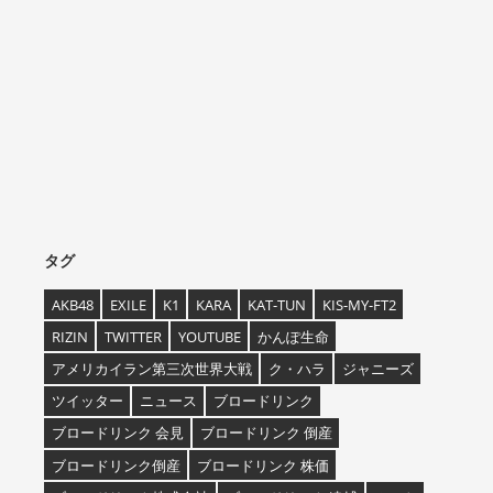
タグ
AKB48
EXILE
K1
KARA
KAT-TUN
KIS-MY-FT2
RIZIN
TWITTER
YOUTUBE
かんぽ生命
アメリカイラン第三次世界大戦
ク・ハラ
ジャニーズ
ツイッター
ニュース
ブロードリンク
ブロードリンク 会見
ブロードリンク 倒産
ブロードリンク倒産
ブロードリンク 株価