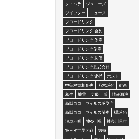
ク・ハラ
ジャニーズ
ツイッター
ニュース
ブロードリンク
ブロードリンク 会見
ブロードリンク 倒産
ブロードリンク倒産
ブロードリンク 株価
ブロードリンク株式会社
ブロードリンク 逮捕
ホスト
中曽根首相死去
乃木坂46
動画
和牛
地震
女優
嵐
情報漏洩
新型コロナウイルス感染症
新型コロナウイルス肺炎
欅坂46
消息不明
神奈川県
神奈川県庁
第三次世界大戦
結婚