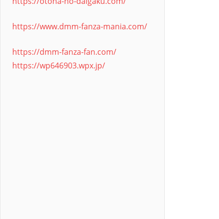
https://otona-no-daigaku.com/
https://www.dmm-fanza-mania.com/
https://dmm-fanza-fan.com/
https://wp646903.wpx.jp/