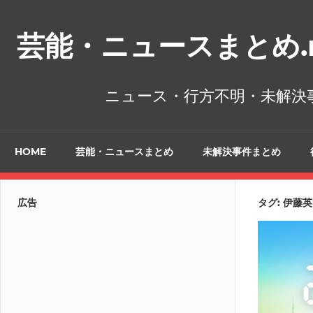
コ
ン
芸能・ニュースまとめ.n
テ
ン
ツ
ニュース・行方不明・未解決
へ
ス
キ
HOME
芸能・ニュースまとめ
未解決事件まとめ
ッ
プ
広告
タグ:
伊藤英