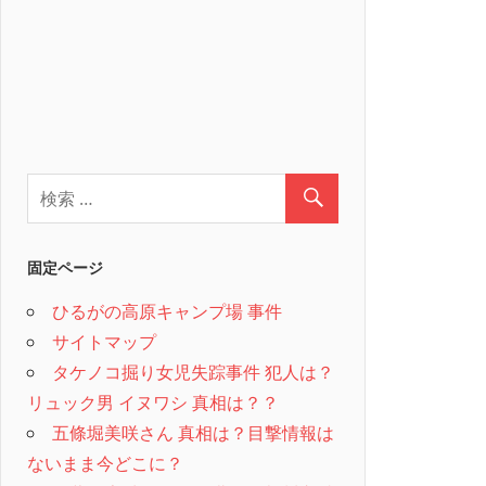
固定ページ
ひるがの高原キャンプ場 事件
サイトマップ
タケノコ掘り女児失踪事件 犯人は？
リュック男 イヌワシ 真相は？？
五條堀美咲さん 真相は？目撃情報は
ないまま今どこに？