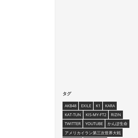
タグ
AKB48
EXILE
K1
KARA
KAT-TUN
KIS-MY-FT2
RIZIN
TWITTER
YOUTUBE
かんぽ生命
アメリカイラン第三次世界大戦