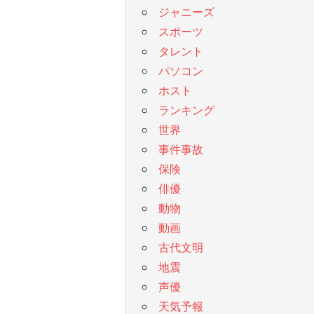
ジャニーズ
スポーツ
タレント
パソコン
ホスト
ランキング
世界
事件事故
保険
俳優
動物
動画
古代文明
地震
声優
天気予報