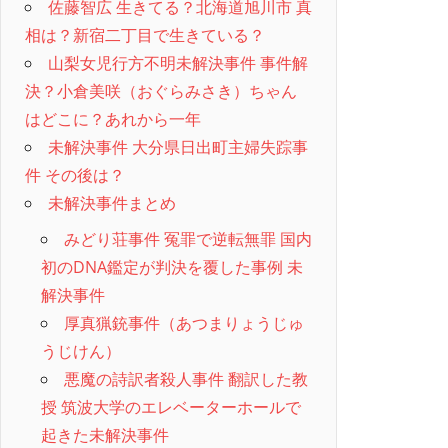
佐藤智広 生きてる？北海道旭川市 真
相は？新宿二丁目で生きている？
山梨女児行方不明未解決事件 事件解
決？小倉美咲（おぐらみさき）ちゃん
はどこに？あれから一年
未解決事件 大分県日出町主婦失踪事
件 その後は？
未解決事件まとめ
みどり荘事件 冤罪で逆転無罪 国内
初のDNA鑑定が判決を覆した事例 未
解決事件
厚真猟銃事件（あつまりょうじゅ
うじけん）
悪魔の詩訳者殺人事件 翻訳した教
授 筑波大学のエレベーターホールで
起きた未解決事件