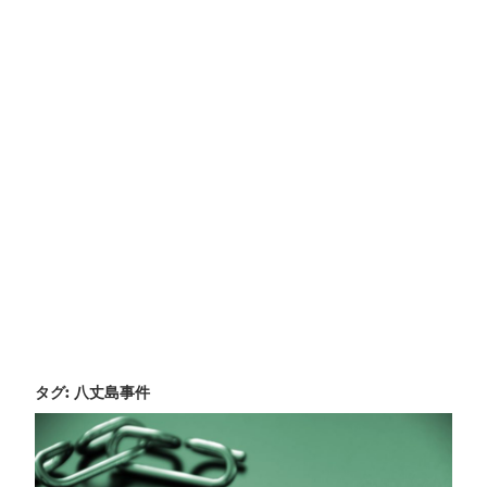
タグ:
八丈島事件