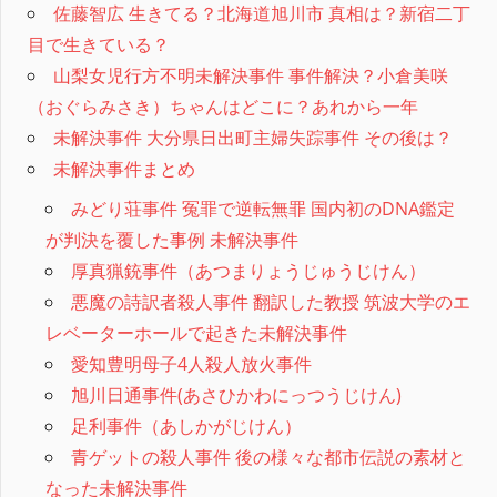
佐藤智広 生きてる？北海道旭川市 真相は？新宿二丁
目で生きている？
山梨女児行方不明未解決事件 事件解決？小倉美咲
（おぐらみさき）ちゃんはどこに？あれから一年
未解決事件 大分県日出町主婦失踪事件 その後は？
未解決事件まとめ
みどり荘事件 冤罪で逆転無罪 国内初のDNA鑑定
が判決を覆した事例 未解決事件
厚真猟銃事件（あつまりょうじゅうじけん）
悪魔の詩訳者殺人事件 翻訳した教授 筑波大学のエ
レベーターホールで起きた未解決事件
愛知豊明母子4人殺人放火事件
旭川日通事件(あさひかわにっつうじけん)
足利事件（あしかがじけん）
青ゲットの殺人事件 後の様々な都市伝説の素材と
なった未解決事件