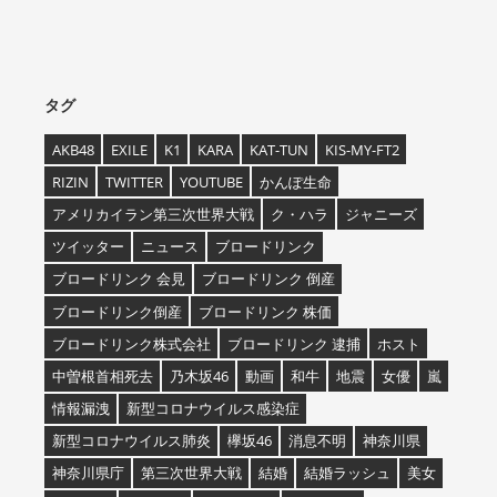
タグ
AKB48
EXILE
K1
KARA
KAT-TUN
KIS-MY-FT2
RIZIN
TWITTER
YOUTUBE
かんぽ生命
アメリカイラン第三次世界大戦
ク・ハラ
ジャニーズ
ツイッター
ニュース
ブロードリンク
ブロードリンク 会見
ブロードリンク 倒産
ブロードリンク倒産
ブロードリンク 株価
ブロードリンク株式会社
ブロードリンク 逮捕
ホスト
中曽根首相死去
乃木坂46
動画
和牛
地震
女優
嵐
情報漏洩
新型コロナウイルス感染症
新型コロナウイルス肺炎
欅坂46
消息不明
神奈川県
神奈川県庁
第三次世界大戦
結婚
結婚ラッシュ
美女