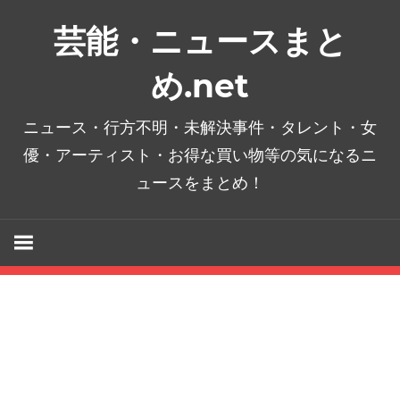
コ
芸能・ニュースまと
ン
テ
め.net
ン
ツ
ニュース・行方不明・未解決事件・タレント・女
へ
優・アーティスト・お得な買い物等の気になるニ
ス
ュースをまとめ！
キ
ッ
プ