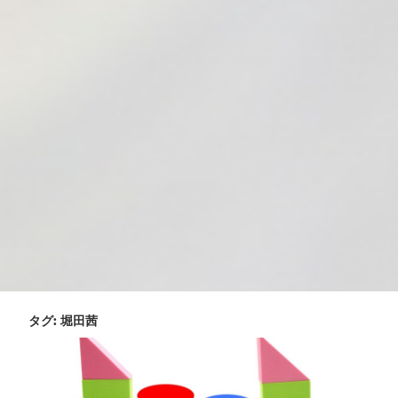
タグ:
堀田茜