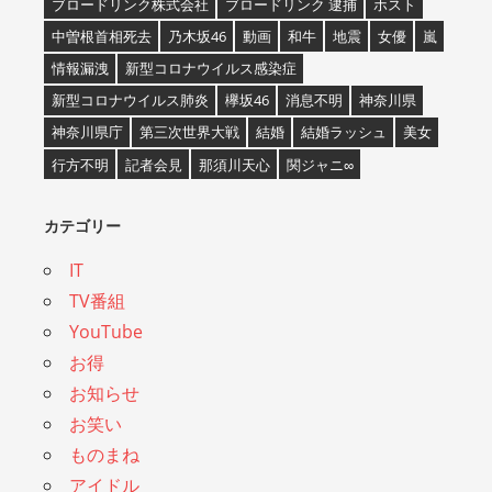
ブロードリンク株式会社
ブロードリンク 逮捕
ホスト
中曽根首相死去
乃木坂46
動画
和牛
地震
女優
嵐
情報漏洩
新型コロナウイルス感染症
新型コロナウイルス肺炎
欅坂46
消息不明
神奈川県
神奈川県庁
第三次世界大戦
結婚
結婚ラッシュ
美女
行方不明
記者会見
那須川天心
関ジャニ∞
カテゴリー
IT
TV番組
YouTube
お得
お知らせ
お笑い
ものまね
アイドル