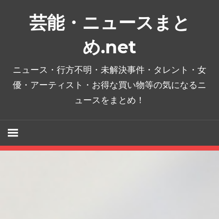
コ
芸能・ニュースまと
ン
テ
め.net
ン
ツ
ニュース・行方不明・未解決事件・タレント・女
へ
優・アーティスト・お得な買い物等の気になるニ
ス
ュースをまとめ！
キ
ッ
プ