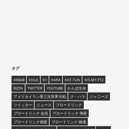
タグ
AKB48
EXILE
K1
KARA
KAT-TUN
KIS-MY-FT2
RIZIN
TWITTER
YOUTUBE
かんぽ生命
アメリカイラン第三次世界大戦
ク・ハラ
ジャニーズ
ツイッター
ニュース
ブロードリンク
ブロードリンク 会見
ブロードリンク 倒産
ブロードリンク倒産
ブロードリンク 株価