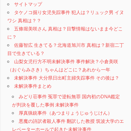
サイトマップ
タケノコ掘り女児失踪事件 犯人は？リュック男 イヌ
ワシ 真相は？？
五條堀美咲さん 真相は？目撃情報はないまま今どこ
に？
佐藤智広 生きてる？北海道旭川市 真相は？新宿二丁
目で生きている？
山梨女児行方不明未解決事件 事件解決？小倉美咲
（おぐらみさき）ちゃんはどこに？あれから一年
未解決事件 大分県日出町主婦失踪事件 その後は？
未解決事件まとめ
みどり荘事件 冤罪で逆転無罪 国内初のDNA鑑定
が判決を覆した事例 未解決事件
厚真猟銃事件（あつまりょうじゅうじけん）
悪魔の詩訳者殺人事件 翻訳した教授 筑波大学のエ
レベーターホールで起きた未解決事件