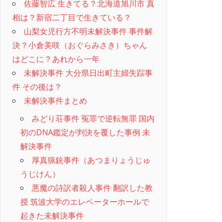
佐藤智広 生きてる？北海道旭川市 真
相は？新宿二丁目で生きている？
山梨女児行方不明未解決事件 事件解
決？小倉美咲（おぐらみさき）ちゃん
はどこに？あれから一年
未解決事件 大分県日出町主婦失踪事
件 その後は？
未解決事件まとめ
みどり荘事件 冤罪で逆転無罪 国内
初のDNA鑑定が判決を覆した事例 未
解決事件
厚真猟銃事件（あつまりょうじゅ
うじけん）
悪魔の詩訳者殺人事件 翻訳した教
授 筑波大学のエレベーターホールで
起きた未解決事件