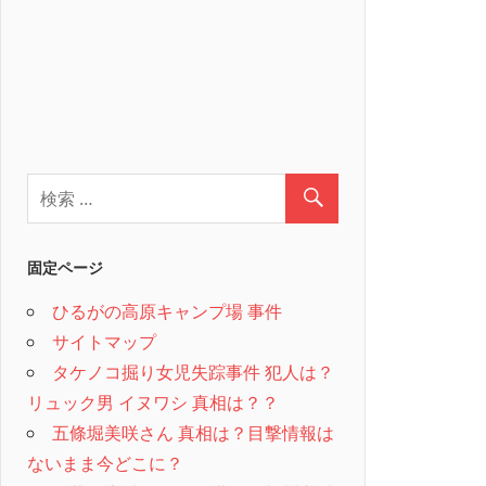
固定ページ
ひるがの高原キャンプ場 事件
サイトマップ
タケノコ掘り女児失踪事件 犯人は？
リュック男 イヌワシ 真相は？？
五條堀美咲さん 真相は？目撃情報は
ないまま今どこに？