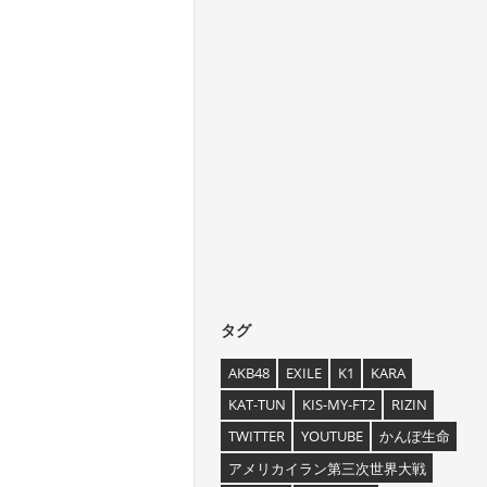
タグ
AKB48
EXILE
K1
KARA
KAT-TUN
KIS-MY-FT2
RIZIN
TWITTER
YOUTUBE
かんぽ生命
アメリカイラン第三次世界大戦