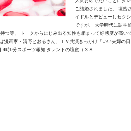
大変おめでたいことにタレ
ご結婚されました。 壇蜜
イドルとデビューしセクシ
ですが、 大学時代に語学
持つ等、 トークからにじみ出る知性も相まって好感度が高いで
は漫画家・清野とおるさん、ＴＶ共演きっかけ「いい夫婦の日」婚
2日 4時0分スポーツ報知 タレントの壇蜜（３８