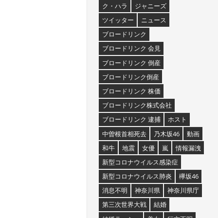
ク・ハラ
ジャニーズ
ツイッター
ニュース
ブロードリンク
ブロードリンク 会見
ブロードリンク 倒産
ブロードリンク倒産
ブロードリンク 株価
ブロードリンク株式会社
ブロードリンク 逮捕
ホスト
中曽根首相死去
乃木坂46
動画
和牛
地震
女優
嵐
情報漏洩
新型コロナウイルス感染症
新型コロナウイルス肺炎
欅坂46
消息不明
神奈川県
神奈川県庁
第三次世界大戦
結婚