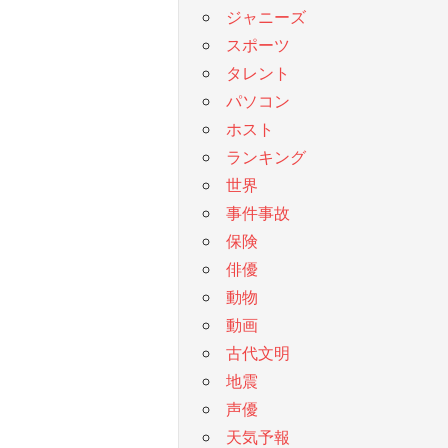
ジャニーズ
スポーツ
タレント
パソコン
ホスト
ランキング
世界
事件事故
保険
俳優
動物
動画
古代文明
地震
声優
天気予報