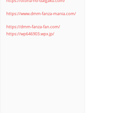
https://otona-no-daigaku.com/
https://www.dmm-fanza-mania.com/
https://dmm-fanza-fan.com/
https://wp646903.wpx.jp/