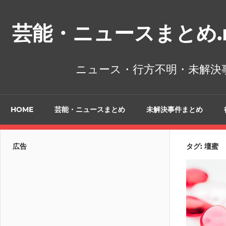
コ
ン
芸能・ニュースまとめ.n
テ
ン
ツ
ニュース・行方不明・未解決
へ
ス
キ
HOME
芸能・ニュースまとめ
未解決事件まとめ
ッ
プ
広告
タグ:
壇蜜