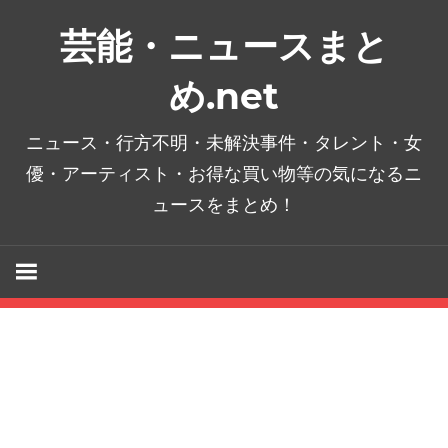
コ
芸能・ニュースまと
ン
テ
め.net
ン
ツ
ニュース・行方不明・未解決事件・タレント・女
へ
優・アーティスト・お得な買い物等の気になるニ
ス
ュースをまとめ！
キ
ッ
プ