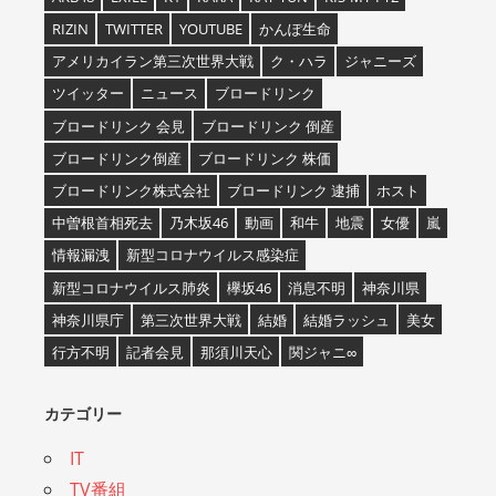
RIZIN
TWITTER
YOUTUBE
かんぽ生命
アメリカイラン第三次世界大戦
ク・ハラ
ジャニーズ
ツイッター
ニュース
ブロードリンク
ブロードリンク 会見
ブロードリンク 倒産
ブロードリンク倒産
ブロードリンク 株価
ブロードリンク株式会社
ブロードリンク 逮捕
ホスト
中曽根首相死去
乃木坂46
動画
和牛
地震
女優
嵐
情報漏洩
新型コロナウイルス感染症
新型コロナウイルス肺炎
欅坂46
消息不明
神奈川県
神奈川県庁
第三次世界大戦
結婚
結婚ラッシュ
美女
行方不明
記者会見
那須川天心
関ジャニ∞
カテゴリー
IT
TV番組