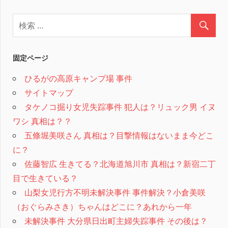
固定ページ
ひるがの高原キャンプ場 事件
サイトマップ
タケノコ掘り女児失踪事件 犯人は？リュック男 イヌ
ワシ 真相は？？
五條堀美咲さん 真相は？目撃情報はないまま今どこ
に？
佐藤智広 生きてる？北海道旭川市 真相は？新宿二丁
目で生きている？
山梨女児行方不明未解決事件 事件解決？小倉美咲
（おぐらみさき）ちゃんはどこに？あれから一年
未解決事件 大分県日出町主婦失踪事件 その後は？