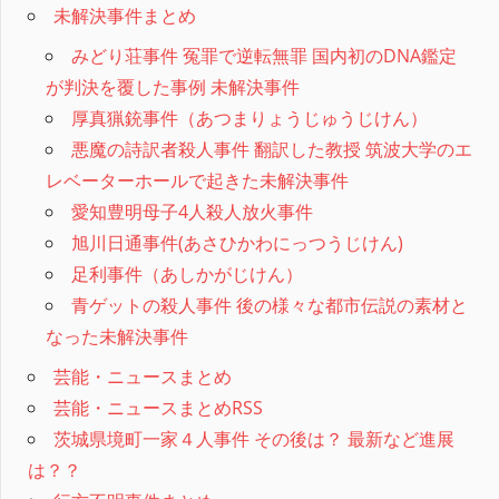
未解決事件まとめ
みどり荘事件 冤罪で逆転無罪 国内初のDNA鑑定
が判決を覆した事例 未解決事件
厚真猟銃事件（あつまりょうじゅうじけん）
悪魔の詩訳者殺人事件 翻訳した教授 筑波大学のエ
レベーターホールで起きた未解決事件
愛知豊明母子4人殺人放火事件
旭川日通事件(あさひかわにっつうじけん)
足利事件（あしかがじけん）
青ゲットの殺人事件 後の様々な都市伝説の素材と
なった未解決事件
芸能・ニュースまとめ
芸能・ニュースまとめRSS
茨城県境町一家４人事件 その後は？ 最新など進展
は？？