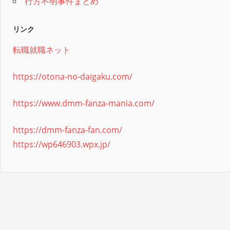
行方不明事件まとめ
リンク
転職就職ネット
https://otona-no-daigaku.com/
https://www.dmm-fanza-mania.com/
https://dmm-fanza-fan.com/
https://wp646903.wpx.jp/