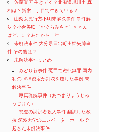
佐藤智広 生きてる？北海道旭川市 真
相は？新宿二丁目で生きている？
山梨女児行方不明未解決事件 事件解
決？小倉美咲（おぐらみさき）ちゃん
はどこに？あれから一年
未解決事件 大分県日出町主婦失踪事
件 その後は？
未解決事件まとめ
みどり荘事件 冤罪で逆転無罪 国内
初のDNA鑑定が判決を覆した事例 未
解決事件
厚真猟銃事件（あつまりょうじゅ
うじけん）
悪魔の詩訳者殺人事件 翻訳した教
授 筑波大学のエレベーターホールで
起きた未解決事件