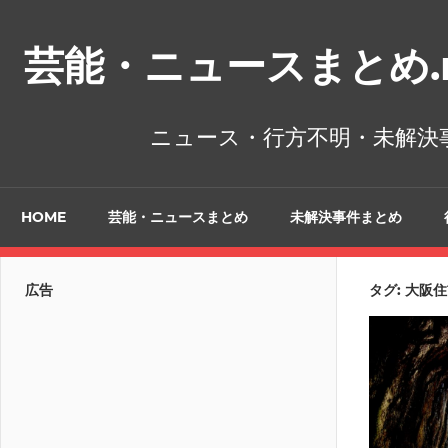
コ
ン
芸能・ニュースまとめ.n
テ
ン
ツ
ニュース・行方不明・未解決
へ
ス
キ
HOME
芸能・ニュースまとめ
未解決事件まとめ
ッ
プ
広告
タグ:
大阪住