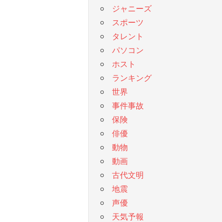
ジャニーズ
スポーツ
タレント
パソコン
ホスト
ランキング
世界
事件事故
保険
俳優
動物
動画
古代文明
地震
声優
天気予報