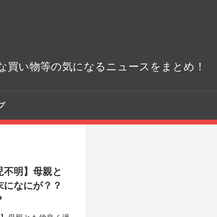
な買い物等の気になるニュースをまとめ！
プ
児不明】母親と
末になにが？？
？