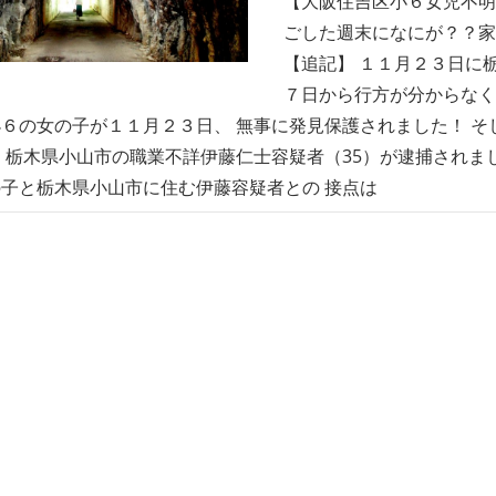
【大阪住吉区小６女児不明
ごした週末になにが？？家
【追記】 １１月２３日に
７日から行方が分からなく
６の女の子が１１月２３日、 無事に発見保護されました！ そ
 栃木県小山市の職業不詳伊藤仁士容疑者（35）が逮捕されま
子と栃木県小山市に住む伊藤容疑者との 接点は