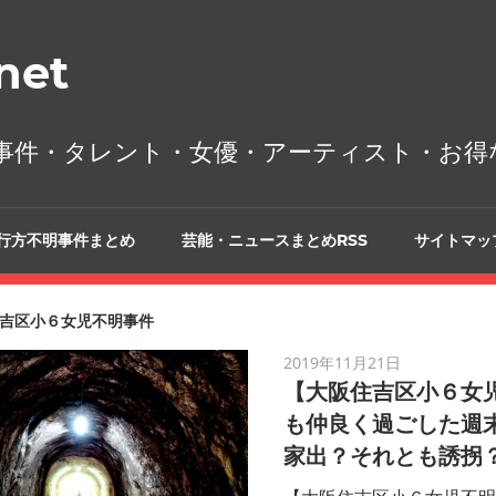
et
事件・タレント・女優・アーティスト・お得
行方不明事件まとめ
芸能・ニュースまとめRSS
サイトマッ
吉区小６女児不明事件
2019年11月21日
【大阪住吉区小６女
も仲良く過ごした週
家出？それとも誘拐