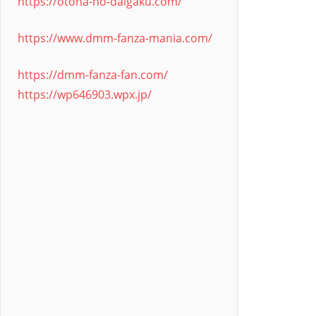
https://otona-no-daigaku.com/
https://www.dmm-fanza-mania.com/
https://dmm-fanza-fan.com/
https://wp646903.wpx.jp/