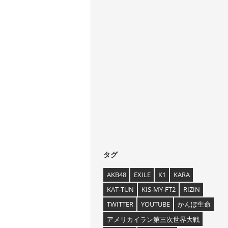
タグ
AKB48
EXILE
K1
KARA
KAT-TUN
KIS-MY-FT2
RIZIN
TWITTER
YOUTUBE
かんぽ生命
アメリカイラン第三次世界大戦