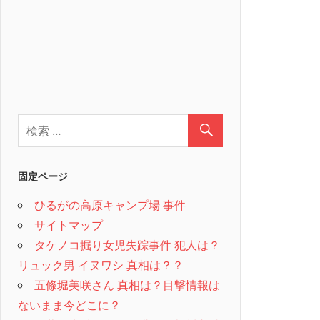
固定ページ
ひるがの高原キャンプ場 事件
サイトマップ
タケノコ掘り女児失踪事件 犯人は？
リュック男 イヌワシ 真相は？？
五條堀美咲さん 真相は？目撃情報は
ないまま今どこに？