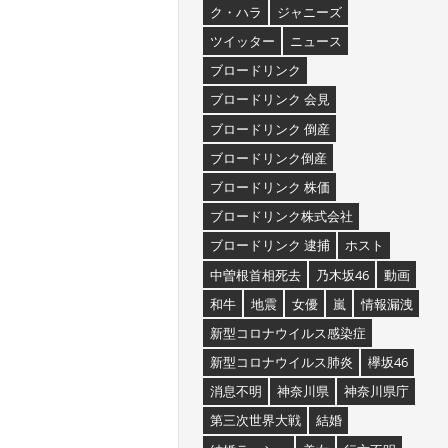
ク・ハラ
ジャニーズ
ツイッター
ニュース
ブロードリンク
ブロードリンク 会見
ブロードリンク 倒産
ブロードリンク倒産
ブロードリンク 株価
ブロードリンク株式会社
ブロードリンク 逮捕
ホスト
中曽根首相死去
乃木坂46
動画
和牛
地震
女優
嵐
情報漏洩
新型コロナウイルス感染症
新型コロナウイルス肺炎
欅坂46
消息不明
神奈川県
神奈川県庁
第三次世界大戦
結婚