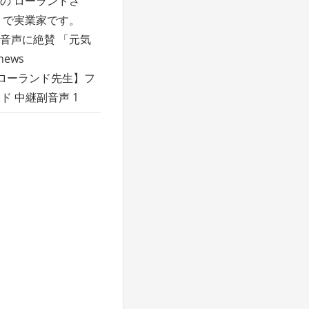
の ローランドさ
トで実業家です。
副音声に絶賛 「元気
ews
2019 【ローランド先生】フ
ド 中継副音声 1