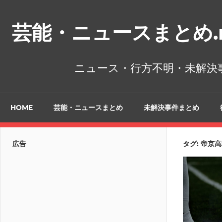
コ
ン
芸能・ニュースまとめ.n
テ
ン
ツ
ニュース・行方不明・未解決
へ
ス
キ
HOME
芸能・ニュースまとめ
未解決事件まとめ
ッ
プ
広告
タグ:
帝京高