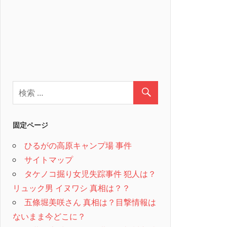
固定ページ
ひるがの高原キャンプ場 事件
サイトマップ
タケノコ掘り女児失踪事件 犯人は？
リュック男 イヌワシ 真相は？？
五條堀美咲さん 真相は？目撃情報は
ないまま今どこに？