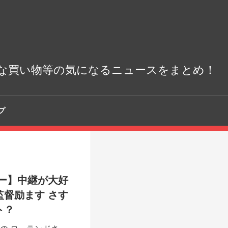
な買い物等の気になるニュースをまとめ！
プ
ー】中継が大好
督励ます さす
ト？