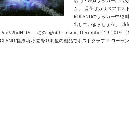
名門・帝京サッカー部出身
ん。 現在はカリスマホス
ROLANDのサッカー中継
出していきましょう」 #ldn
t.co/edSVbdHjRA — にの (@nbhr_nsmr) December 19, 
ROLAND 指原莉乃 霜降り明星の粗品でホストクラブ？ ローラン