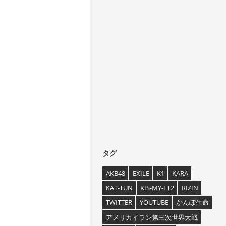
タグ
AKB48
EXILE
K1
KARA
KAT-TUN
KIS-MY-FT2
RIZIN
TWITTER
YOUTUBE
かんぽ生命
アメリカイラン第三次世界大戦