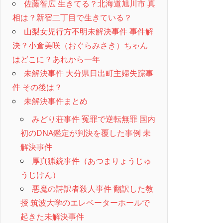
佐藤智広 生きてる？北海道旭川市 真
相は？新宿二丁目で生きている？
山梨女児行方不明未解決事件 事件解
決？小倉美咲（おぐらみさき）ちゃん
はどこに？あれから一年
未解決事件 大分県日出町主婦失踪事
件 その後は？
未解決事件まとめ
みどり荘事件 冤罪で逆転無罪 国内
初のDNA鑑定が判決を覆した事例 未
解決事件
厚真猟銃事件（あつまりょうじゅ
うじけん）
悪魔の詩訳者殺人事件 翻訳した教
授 筑波大学のエレベーターホールで
起きた未解決事件