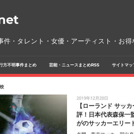
et
事件・タレント・女優・アーティスト・お得
行方不明事件まとめ
芸能・ニュースまとめRSS
サイトマッ
校
2019年12月20日
【ローランド サッカ
評！日本代表森保一監
がのサッカーエリー