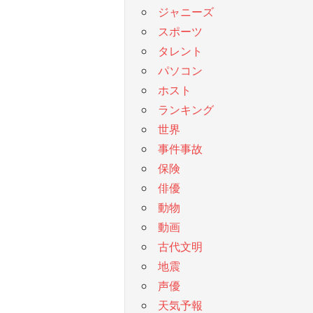
ジャニーズ
スポーツ
タレント
パソコン
ホスト
ランキング
世界
事件事故
保険
俳優
動物
動画
古代文明
地震
声優
天気予報