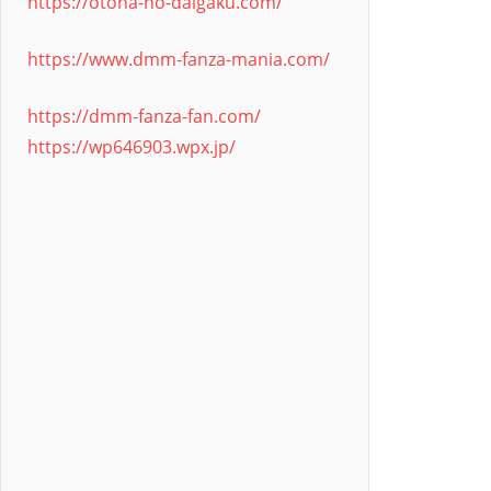
https://otona-no-daigaku.com/
https://www.dmm-fanza-mania.com/
https://dmm-fanza-fan.com/
https://wp646903.wpx.jp/