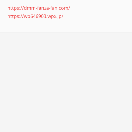
https://dmm-fanza-fan.com/
https://wp646903.wpx.jp/