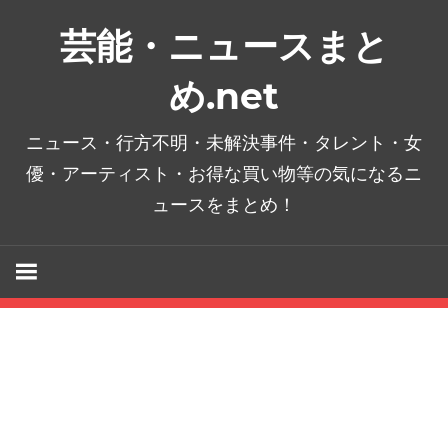
コ
芸能・ニュースまと
ン
テ
め.net
ン
ツ
ニュース・行方不明・未解決事件・タレント・女
へ
優・アーティスト・お得な買い物等の気になるニ
ス
ュースをまとめ！
キ
ッ
プ