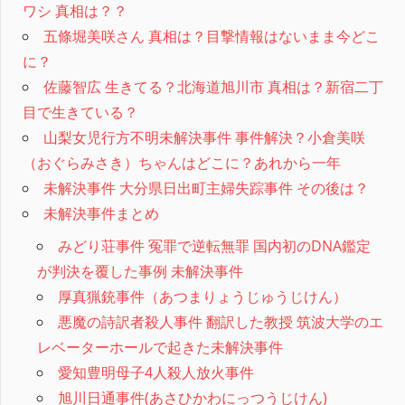
ワシ 真相は？？
五條堀美咲さん 真相は？目撃情報はないまま今どこ
に？
佐藤智広 生きてる？北海道旭川市 真相は？新宿二丁
目で生きている？
山梨女児行方不明未解決事件 事件解決？小倉美咲
（おぐらみさき）ちゃんはどこに？あれから一年
未解決事件 大分県日出町主婦失踪事件 その後は？
未解決事件まとめ
みどり荘事件 冤罪で逆転無罪 国内初のDNA鑑定
が判決を覆した事例 未解決事件
厚真猟銃事件（あつまりょうじゅうじけん）
悪魔の詩訳者殺人事件 翻訳した教授 筑波大学のエ
レベーターホールで起きた未解決事件
愛知豊明母子4人殺人放火事件
旭川日通事件(あさひかわにっつうじけん)