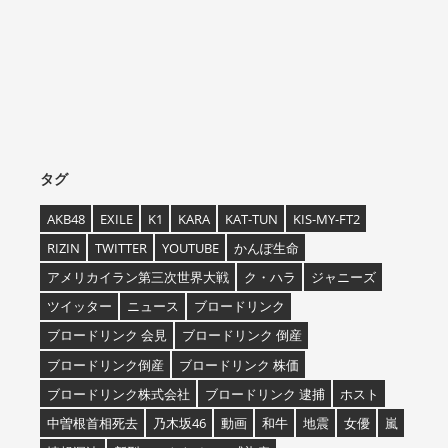
タグ
AKB48
EXILE
K1
KARA
KAT-TUN
KIS-MY-FT2
RIZIN
TWITTER
YOUTUBE
かんぽ生命
アメリカイラン第三次世界大戦
ク・ハラ
ジャニーズ
ツイッター
ニュース
ブロードリンク
ブロードリンク 会見
ブロードリンク 倒産
ブロードリンク倒産
ブロードリンク 株価
ブロードリンク株式会社
ブロードリンク 逮捕
ホスト
中曽根首相死去
乃木坂46
動画
和牛
地震
女優
嵐