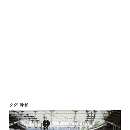
タグ:
帰省