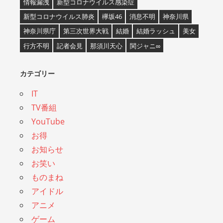
情報漏洩
新型コロナウイルス感染症
新型コロナウイルス肺炎
欅坂46
消息不明
神奈川県
神奈川県庁
第三次世界大戦
結婚
結婚ラッシュ
美女
行方不明
記者会見
那須川天心
関ジャニ∞
カテゴリー
IT
TV番組
YouTube
お得
お知らせ
お笑い
ものまね
アイドル
アニメ
ゲーム