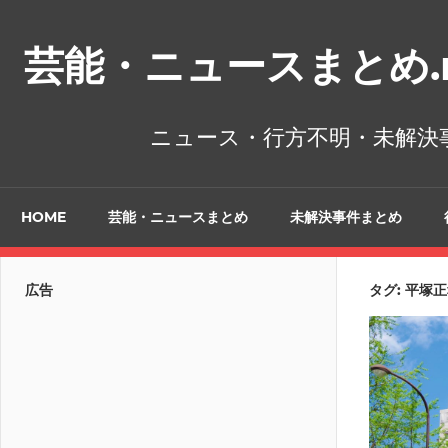
コ
ン
芸能・ニュースまとめ.n
テ
ン
ツ
ニュース・行方不明・未解決
へ
ス
キ
HOME
芸能・ニュースまとめ
未解決事件まとめ
ッ
プ
広告
タグ:
平塚正