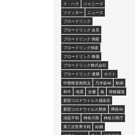
ク・ハラ
ジャニーズ
ツイッター
ニュース
ブロードリンク
ブロードリンク 会見
ブロードリンク 倒産
ブロードリンク倒産
ブロードリンク 株価
ブロードリンク株式会社
ブロードリンク 逮捕
ホスト
中曽根首相死去
乃木坂46
動画
和牛
地震
女優
嵐
情報漏洩
新型コロナウイルス感染症
新型コロナウイルス肺炎
欅坂46
消息不明
神奈川県
神奈川県庁
第三次世界大戦
結婚