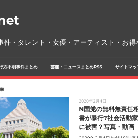
et
事件・タレント・女優・アーティスト・お得
行方不明事件まとめ
芸能・ニュースまとめRSS
サイトマッ
幸
2020年2月4日
N国党の無料無責任
書が暴行?社会活動
に被害？写真・動画