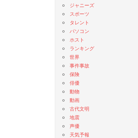
ジャニーズ
スポーツ
タレント
パソコン
ホスト
ランキング
世界
事件事故
保険
俳優
動物
動画
古代文明
地震
声優
天気予報