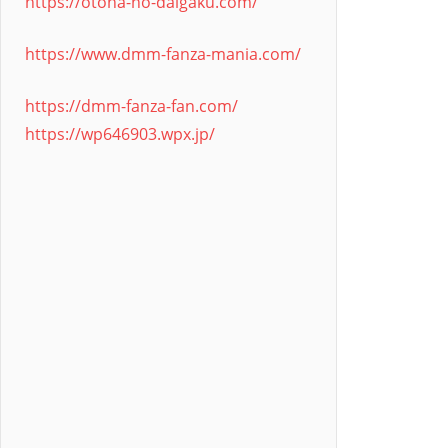
https://otona-no-daigaku.com/
https://www.dmm-fanza-mania.com/
https://dmm-fanza-fan.com/
https://wp646903.wpx.jp/