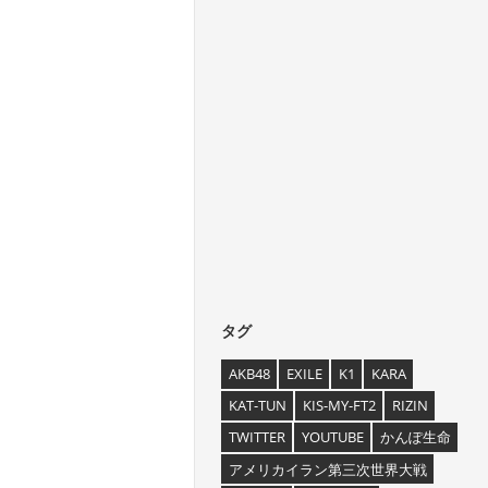
タグ
AKB48
EXILE
K1
KARA
KAT-TUN
KIS-MY-FT2
RIZIN
TWITTER
YOUTUBE
かんぽ生命
アメリカイラン第三次世界大戦