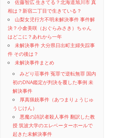
佐藤智広 生きてる？北海道旭川市 真
相は？新宿二丁目で生きている？
山梨女児行方不明未解決事件 事件解
決？小倉美咲（おぐらみさき）ちゃん
はどこに？あれから一年
未解決事件 大分県日出町主婦失踪事
件 その後は？
未解決事件まとめ
みどり荘事件 冤罪で逆転無罪 国内
初のDNA鑑定が判決を覆した事例 未
解決事件
厚真猟銃事件（あつまりょうじゅ
うじけん）
悪魔の詩訳者殺人事件 翻訳した教
授 筑波大学のエレベーターホールで
起きた未解決事件