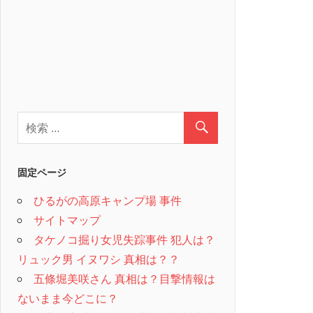
固定ページ
ひるがの高原キャンプ場 事件
サイトマップ
タケノコ掘り女児失踪事件 犯人は？
リュック男 イヌワシ 真相は？？
五條堀美咲さん 真相は？目撃情報は
ないまま今どこに？