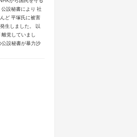
頃 NHKから国民を守る
 公設秘書により 社
んど 平塚氏に被害
発生しました。 以
 離党していまし
の公設秘書が暴力沙