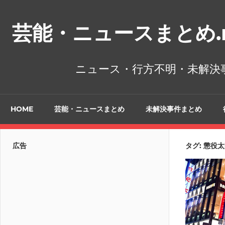
コ
ン
芸能・ニュースまとめ.n
テ
ン
ツ
ニュース・行方不明・未解決
へ
ス
キ
HOME
芸能・ニュースまとめ
未解決事件まとめ
ッ
プ
広告
タグ:
懲役太