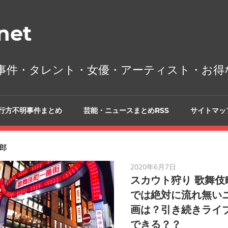
et
事件・タレント・女優・アーティスト・お得
行方不明事件まとめ
芸能・ニュースまとめRSS
サイトマッ
郎
2020年6月7日
スカウト狩り 歌舞伎
では絶対に流れ無い
画は？引き続きライ
できる？？