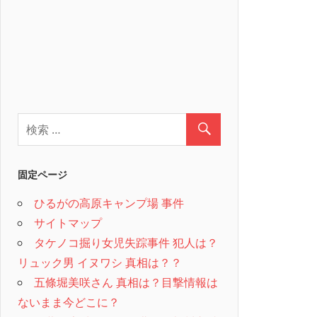
固定ページ
ひるがの高原キャンプ場 事件
サイトマップ
タケノコ掘り女児失踪事件 犯人は？
リュック男 イヌワシ 真相は？？
五條堀美咲さん 真相は？目撃情報は
ないまま今どこに？