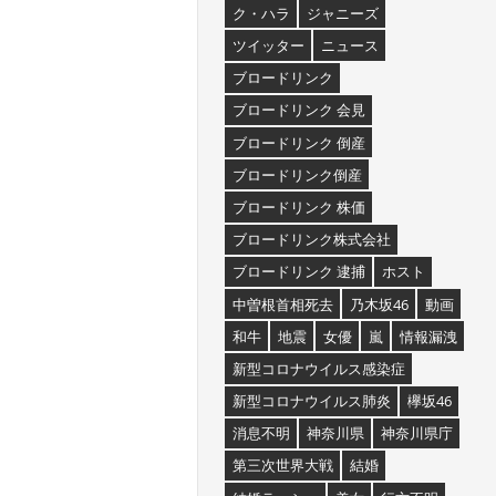
ク・ハラ
ジャニーズ
ツイッター
ニュース
ブロードリンク
ブロードリンク 会見
ブロードリンク 倒産
ブロードリンク倒産
ブロードリンク 株価
ブロードリンク株式会社
ブロードリンク 逮捕
ホスト
中曽根首相死去
乃木坂46
動画
和牛
地震
女優
嵐
情報漏洩
新型コロナウイルス感染症
新型コロナウイルス肺炎
欅坂46
消息不明
神奈川県
神奈川県庁
第三次世界大戦
結婚