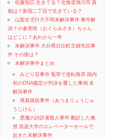
佐藤智広 生きてる？北海道旭川市 真
相は？新宿二丁目で生きている？
山梨女児行方不明未解決事件 事件解
決？小倉美咲（おぐらみさき）ちゃん
はどこに？あれから一年
未解決事件 大分県日出町主婦失踪事
件 その後は？
未解決事件まとめ
みどり荘事件 冤罪で逆転無罪 国内
初のDNA鑑定が判決を覆した事例 未
解決事件
厚真猟銃事件（あつまりょうじゅ
うじけん）
悪魔の詩訳者殺人事件 翻訳した教
授 筑波大学のエレベーターホールで
起きた未解決事件