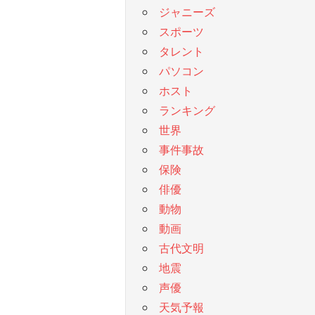
ジャニーズ
スポーツ
タレント
パソコン
ホスト
ランキング
世界
事件事故
保険
俳優
動物
動画
古代文明
地震
声優
天気予報