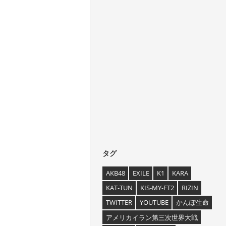
タグ
AKB48
EXILE
K1
KARA
KAT-TUN
KIS-MY-FT2
RIZIN
TWITTER
YOUTUBE
かんぽ生命
アメリカイラン第三次世界大戦