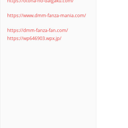
https://otona-no-daigaku.com/
https://www.dmm-fanza-mania.com/
https://dmm-fanza-fan.com/
https://wp646903.wpx.jp/