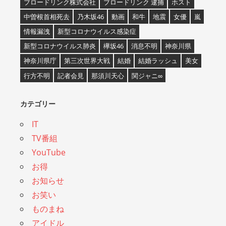
ブロードリンク株式会社
ブロードリンク 逮捕
ホスト
中曽根首相死去
乃木坂46
動画
和牛
地震
女優
嵐
情報漏洩
新型コロナウイルス感染症
新型コロナウイルス肺炎
欅坂46
消息不明
神奈川県
神奈川県庁
第三次世界大戦
結婚
結婚ラッシュ
美女
行方不明
記者会見
那須川天心
関ジャニ∞
カテゴリー
IT
TV番組
YouTube
お得
お知らせ
お笑い
ものまね
アイドル