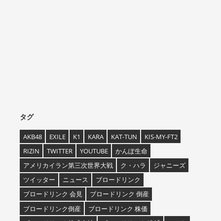
タグ
AKB48
EXILE
K1
KARA
KAT-TUN
KIS-MY-FT2
RIZIN
TWITTER
YOUTUBE
かんぽ生命
アメリカイラン第三次世界大戦
ク・ハラ
ジャニーズ
ツイッター
ニュース
ブロードリンク
ブロードリンク 会見
ブロードリンク 倒産
ブロードリンク倒産
ブロードリンク 株価