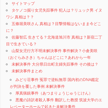
サイトマップ
タケノコ掘り女児失踪事件 犯人は？リュック男 イヌ
ワシ 真相は？？
五條堀美咲さん 真相は？目撃情報はないまま今どこ
に？
佐藤智広 生きてる？北海道旭川市 真相は？新宿二丁
目で生きている？
山梨女児行方不明未解決事件 事件解決？小倉美咲
（おぐらみさき）ちゃんはどこに？あれから一年
未解決事件 大分県日出町主婦失踪事件 その後は？
未解決事件まとめ
みどり荘事件 冤罪で逆転無罪 国内初のDNA鑑定
が判決を覆した事例 未解決事件
厚真猟銃事件（あつまりょうじゅうじけん）
悪魔の詩訳者殺人事件 翻訳した教授 筑波大学のエ
レベーターホールで起きた未解決事件