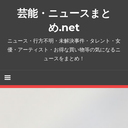
コ
芸能・ニュースまと
ン
テ
め.net
ン
ツ
ニュース・行方不明・未解決事件・タレント・女
へ
優・アーティスト・お得な買い物等の気になるニ
ス
ュースをまとめ！
キ
ッ
プ