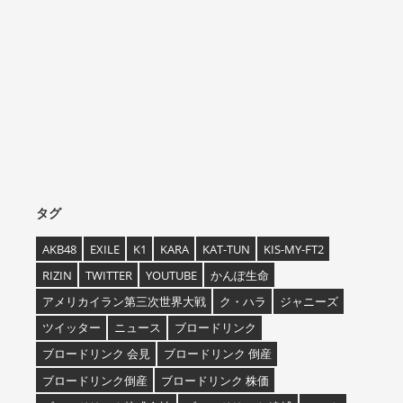
タグ
AKB48
EXILE
K1
KARA
KAT-TUN
KIS-MY-FT2
RIZIN
TWITTER
YOUTUBE
かんぽ生命
アメリカイラン第三次世界大戦
ク・ハラ
ジャニーズ
ツイッター
ニュース
ブロードリンク
ブロードリンク 会見
ブロードリンク 倒産
ブロードリンク倒産
ブロードリンク 株価