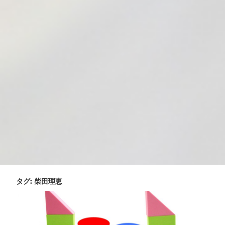
タグ:
柴田理恵