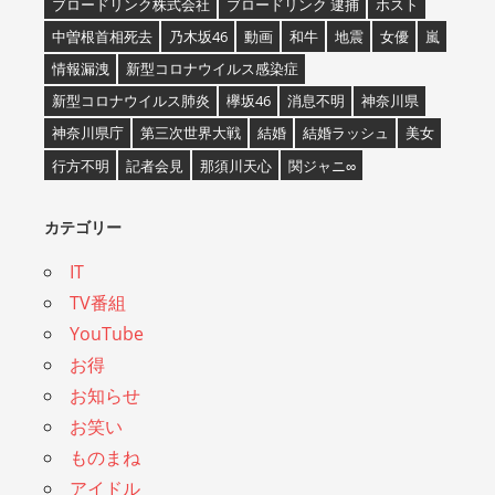
ブロードリンク株式会社
ブロードリンク 逮捕
ホスト
中曽根首相死去
乃木坂46
動画
和牛
地震
女優
嵐
情報漏洩
新型コロナウイルス感染症
新型コロナウイルス肺炎
欅坂46
消息不明
神奈川県
神奈川県庁
第三次世界大戦
結婚
結婚ラッシュ
美女
行方不明
記者会見
那須川天心
関ジャニ∞
カテゴリー
IT
TV番組
YouTube
お得
お知らせ
お笑い
ものまね
アイドル