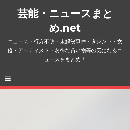
コ
芸能・ニュースまと
ン
テ
め.net
ン
ツ
ニュース・行方不明・未解決事件・タレント・女
へ
優・アーティスト・お得な買い物等の気になるニ
ス
ュースをまとめ！
キ
ッ
プ