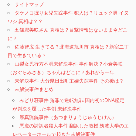
サイトマップ
タケノコ掘り女児失踪事件 犯人は？リュック男 イヌ
ワシ 真相は？？
五條堀美咲さん 真相は？目撃情報はないまま今どこ
に？
佐藤智広 生きてる？北海道旭川市 真相は？新宿二丁
目で生きている？
山梨女児行方不明未解決事件 事件解決？小倉美咲
（おぐらみさき）ちゃんはどこに？あれから一年
未解決事件 大分県日出町主婦失踪事件 その後は？
未解決事件まとめ
みどり荘事件 冤罪で逆転無罪 国内初のDNA鑑定
が判決を覆した事例 未解決事件
厚真猟銃事件（あつまりょうじゅうじけん）
悪魔の詩訳者殺人事件 翻訳した教授 筑波大学のエ
レベーターホールで起きた未解決事件