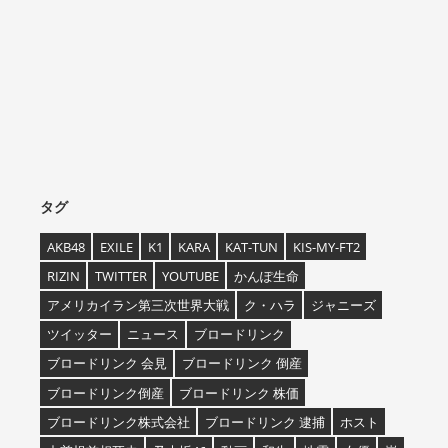
タグ
AKB48
EXILE
K1
KARA
KAT-TUN
KIS-MY-FT2
RIZIN
TWITTER
YOUTUBE
かんぽ生命
アメリカイラン第三次世界大戦
ク・ハラ
ジャニーズ
ツイッター
ニュース
ブロードリンク
ブロードリンク 会見
ブロードリンク 倒産
ブロードリンク倒産
ブロードリンク 株価
ブロードリンク株式会社
ブロードリンク 逮捕
ホスト