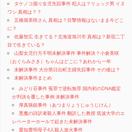
タケノコ掘り女児失踪事件 犯人は？リュック男 イヌ
ワシ 真相は？？
五條堀美咲さん 真相は？目撃情報はないまま今どこ
に？
佐藤智広 生きてる？北海道旭川市 真相は？新宿二丁
目で生きている？
山梨女児行方不明未解決事件 事件解決？小倉美咲
（おぐらみさき）ちゃんはどこに？あれから一年
未解決事件 大分県日出町主婦失踪事件 その後は？
未解決事件まとめ
みどり荘事件 冤罪で逆転無罪 国内初のDNA鑑定
が判決を覆した事例 未解決事件
厚真猟銃事件（あつまりょうじゅうじけん）
悪魔の詩訳者殺人事件 翻訳した教授 筑波大学のエ
レベーターホールで起きた未解決事件
愛知豊明母子4人殺人放火事件