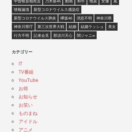
中曽根首相死去
乃木坂46
動画
和牛
地震
女優
嵐
情報漏洩
新型コロナウイルス感染症
新型コロナウイルス肺炎
欅坂46
消息不明
神奈川県
神奈川県庁
第三次世界大戦
結婚
結婚ラッシュ
美女
行方不明
記者会見
那須川天心
関ジャニ∞
カテゴリー
IT
TV番組
YouTube
お得
お知らせ
お笑い
ものまね
アイドル
アニメ