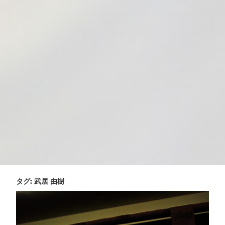
タグ:
武居 由樹