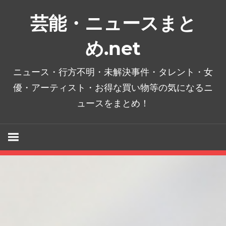
コ
芸能・ニュースまと
ン
テ
め.net
ン
ツ
ニュース・行方不明・未解決事件・タレント・女
へ
優・アーティスト・お得な買い物等の気になるニ
ス
ュースをまとめ！
キ
ッ
プ