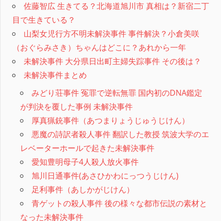
佐藤智広 生きてる？北海道旭川市 真相は？新宿二丁
目で生きている？
山梨女児行方不明未解決事件 事件解決？小倉美咲
（おぐらみさき）ちゃんはどこに？あれから一年
未解決事件 大分県日出町主婦失踪事件 その後は？
未解決事件まとめ
みどり荘事件 冤罪で逆転無罪 国内初のDNA鑑定
が判決を覆した事例 未解決事件
厚真猟銃事件（あつまりょうじゅうじけん）
悪魔の詩訳者殺人事件 翻訳した教授 筑波大学のエ
レベーターホールで起きた未解決事件
愛知豊明母子4人殺人放火事件
旭川日通事件(あさひかわにっつうじけん)
足利事件（あしかがじけん）
青ゲットの殺人事件 後の様々な都市伝説の素材と
なった未解決事件