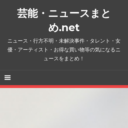
コ
芸能・ニュースまと
ン
テ
め.net
ン
ツ
ニュース・行方不明・未解決事件・タレント・女
へ
優・アーティスト・お得な買い物等の気になるニ
ス
ュースをまとめ！
キ
ッ
プ