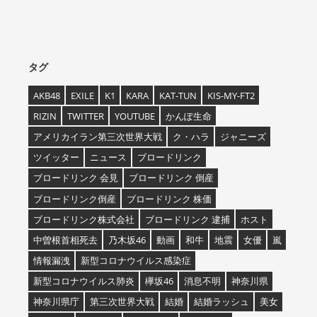
タグ
AKB48
EXILE
K1
KARA
KAT-TUN
KIS-MY-FT2
RIZIN
TWITTER
YOUTUBE
かんぽ生命
アメリカイラン第三次世界大戦
ク・ハラ
ジャニーズ
ツイッター
ニュース
ブロードリンク
ブロードリンク 会見
ブロードリンク 倒産
ブロードリンク倒産
ブロードリンク 株価
ブロードリンク株式会社
ブロードリンク 逮捕
ホスト
中曽根首相死去
乃木坂46
動画
和牛
地震
女優
嵐
情報漏洩
新型コロナウイルス感染症
新型コロナウイルス肺炎
欅坂46
消息不明
神奈川県
神奈川県庁
第三次世界大戦
結婚
結婚ラッシュ
美女