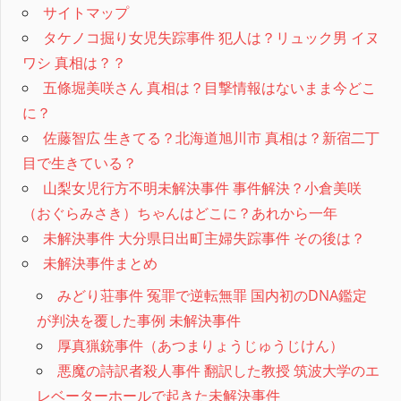
サイトマップ
タケノコ掘り女児失踪事件 犯人は？リュック男 イヌ
ワシ 真相は？？
五條堀美咲さん 真相は？目撃情報はないまま今どこ
に？
佐藤智広 生きてる？北海道旭川市 真相は？新宿二丁
目で生きている？
山梨女児行方不明未解決事件 事件解決？小倉美咲
（おぐらみさき）ちゃんはどこに？あれから一年
未解決事件 大分県日出町主婦失踪事件 その後は？
未解決事件まとめ
みどり荘事件 冤罪で逆転無罪 国内初のDNA鑑定
が判決を覆した事例 未解決事件
厚真猟銃事件（あつまりょうじゅうじけん）
悪魔の詩訳者殺人事件 翻訳した教授 筑波大学のエ
レベーターホールで起きた未解決事件