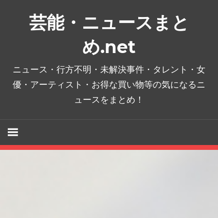
コ
芸能・ニュースまと
ン
テ
め.net
ン
ツ
ニュース・行方不明・未解決事件・タレント・女
へ
優・アーティスト・お得な買い物等の気になるニ
ス
ュースをまとめ！
キ
ッ
プ