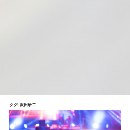
タグ:
沢田研二