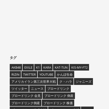
タグ
AKB48
EXILE
K1
KARA
KAT-TUN
KIS-MY-FT2
RIZIN
TWITTER
YOUTUBE
かんぽ生命
アメリカイラン第三次世界大戦
ク・ハラ
ジャニーズ
ツイッター
ニュース
ブロードリンク
ブロードリンク 会見
ブロードリンク 倒産
ブロードリンク倒産
ブロードリンク 株価