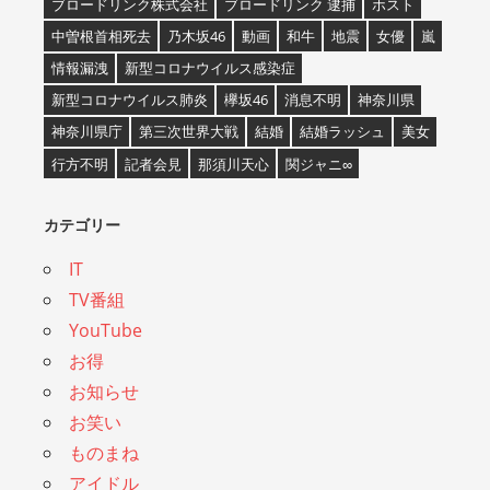
ブロードリンク株式会社
ブロードリンク 逮捕
ホスト
中曽根首相死去
乃木坂46
動画
和牛
地震
女優
嵐
情報漏洩
新型コロナウイルス感染症
新型コロナウイルス肺炎
欅坂46
消息不明
神奈川県
神奈川県庁
第三次世界大戦
結婚
結婚ラッシュ
美女
行方不明
記者会見
那須川天心
関ジャニ∞
カテゴリー
IT
TV番組
YouTube
お得
お知らせ
お笑い
ものまね
アイドル