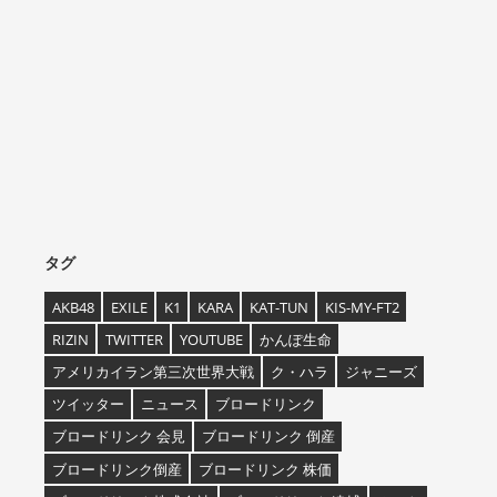
タグ
AKB48
EXILE
K1
KARA
KAT-TUN
KIS-MY-FT2
RIZIN
TWITTER
YOUTUBE
かんぽ生命
アメリカイラン第三次世界大戦
ク・ハラ
ジャニーズ
ツイッター
ニュース
ブロードリンク
ブロードリンク 会見
ブロードリンク 倒産
ブロードリンク倒産
ブロードリンク 株価