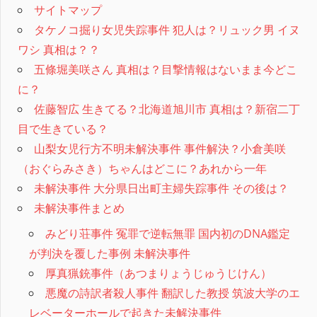
サイトマップ
タケノコ掘り女児失踪事件 犯人は？リュック男 イヌ
ワシ 真相は？？
五條堀美咲さん 真相は？目撃情報はないまま今どこ
に？
佐藤智広 生きてる？北海道旭川市 真相は？新宿二丁
目で生きている？
山梨女児行方不明未解決事件 事件解決？小倉美咲
（おぐらみさき）ちゃんはどこに？あれから一年
未解決事件 大分県日出町主婦失踪事件 その後は？
未解決事件まとめ
みどり荘事件 冤罪で逆転無罪 国内初のDNA鑑定
が判決を覆した事例 未解決事件
厚真猟銃事件（あつまりょうじゅうじけん）
悪魔の詩訳者殺人事件 翻訳した教授 筑波大学のエ
レベーターホールで起きた未解決事件