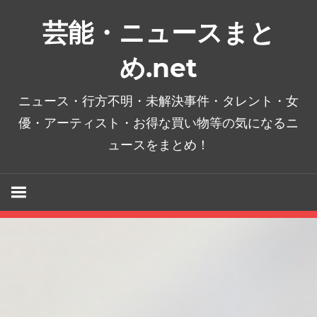
コ
芸能・ニュースまと
ン
テ
め.net
ン
ツ
ニュース・行方不明・未解決事件・タレント・女
へ
優・アーティスト・お得な買い物等の気になるニ
ス
ュースをまとめ！
キ
ッ
プ