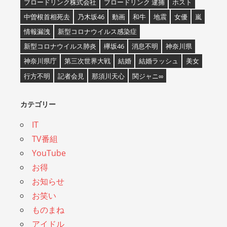
ブロードリンク株式会社
ブロードリンク 逮捕
ホスト
中曽根首相死去
乃木坂46
動画
和牛
地震
女優
嵐
情報漏洩
新型コロナウイルス感染症
新型コロナウイルス肺炎
欅坂46
消息不明
神奈川県
神奈川県庁
第三次世界大戦
結婚
結婚ラッシュ
美女
行方不明
記者会見
那須川天心
関ジャニ∞
カテゴリー
IT
TV番組
YouTube
お得
お知らせ
お笑い
ものまね
アイドル