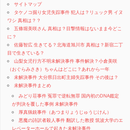
サイトマップ
タケノコ掘り女児失踪事件 犯人は？リュック男 イヌ
ワシ 真相は？？
五條堀美咲さん 真相は？目撃情報はないまま今どこ
に？
佐藤智広 生きてる？北海道旭川市 真相は？新宿二丁
目で生きている？
山梨女児行方不明未解決事件 事件解決？小倉美咲
（おぐらみさき）ちゃんはどこに？あれから一年
未解決事件 大分県日出町主婦失踪事件 その後は？
未解決事件まとめ
みどり荘事件 冤罪で逆転無罪 国内初のDNA鑑定
が判決を覆した事例 未解決事件
厚真猟銃事件（あつまりょうじゅうじけん）
悪魔の詩訳者殺人事件 翻訳した教授 筑波大学のエ
レベーターホールで起きた未解決事件