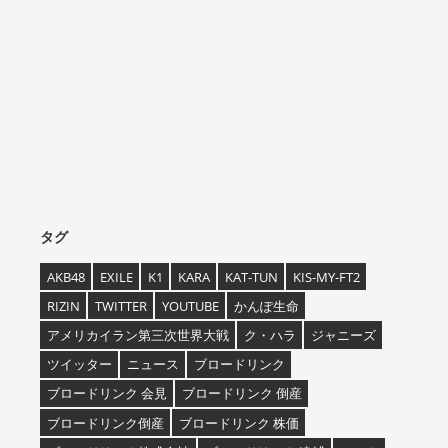
タグ
AKB48
EXILE
K1
KARA
KAT-TUN
KIS-MY-FT2
RIZIN
TWITTER
YOUTUBE
かんぽ生命
アメリカイラン第三次世界大戦
ク・ハラ
ジャニーズ
ツイッター
ニュース
ブロードリンク
ブロードリンク 会見
ブロードリンク 倒産
ブロードリンク倒産
ブロードリンク 株価