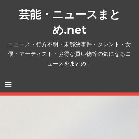
コ
芸能・ニュースまと
ン
テ
め.net
ン
ツ
ニュース・行方不明・未解決事件・タレント・女
へ
優・アーティスト・お得な買い物等の気になるニ
ス
ュースをまとめ！
キ
ッ
プ