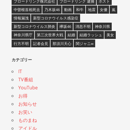
ブロードリンク株式会社
ブロードリンク 逮捕
ホスト
中曽根首相死去
乃木坂46
動画
和牛
地震
女優
嵐
情報漏洩
新型コロナウイルス感染症
新型コロナウイルス肺炎
欅坂46
消息不明
神奈川県
神奈川県庁
第三次世界大戦
結婚
結婚ラッシュ
美女
行方不明
記者会見
那須川天心
関ジャニ∞
カテゴリー
IT
TV番組
YouTube
お得
お知らせ
お笑い
ものまね
アイドル