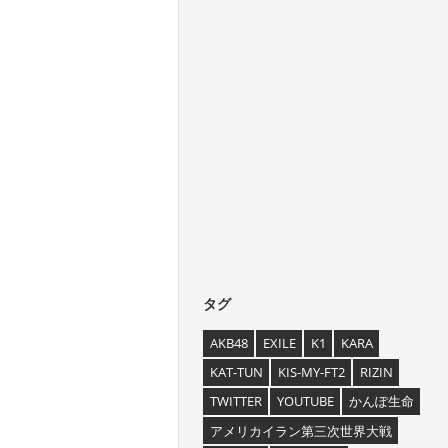
タグ
AKB48
EXILE
K1
KARA
KAT-TUN
KIS-MY-FT2
RIZIN
TWITTER
YOUTUBE
かんぽ生命
アメリカイラン第三次世界大戦