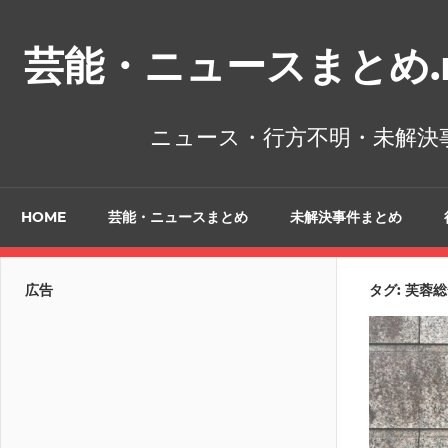
コ
ン
芸能・ニュースまとめ.n
テ
ン
ツ
ニュース・行方不明・未解決
へ
ス
キ
HOME
芸能・ニュースまとめ
未解決事件まとめ
ッ
プ
広告
タグ:
芙蓉総