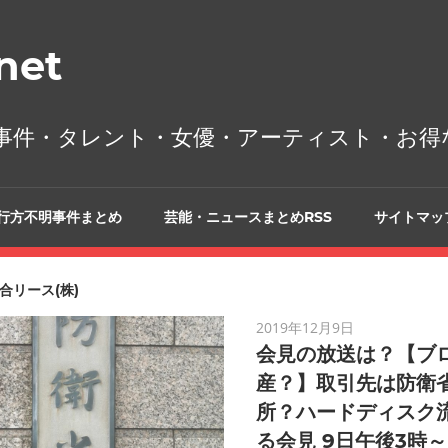
et
事件・タレント・女優・アーティスト・お得
行方不明事件まとめ
芸能・ニュースまとめRSS
サイトマッ
合リース(株)
2019年12月9日
会見の放送は？【ブロ
産？】取引先は防衛
所？ハードディスク
る会見 9日午後3時～