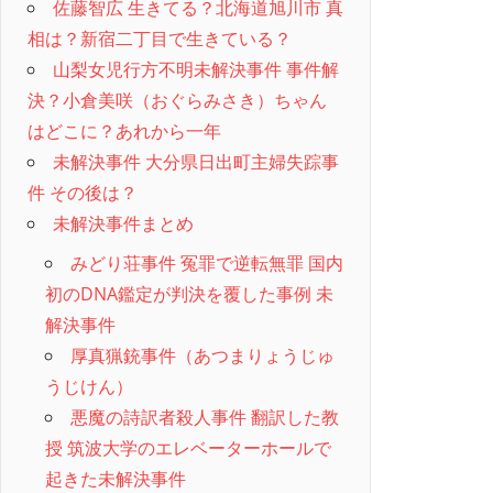
佐藤智広 生きてる？北海道旭川市 真
相は？新宿二丁目で生きている？
山梨女児行方不明未解決事件 事件解
決？小倉美咲（おぐらみさき）ちゃん
はどこに？あれから一年
未解決事件 大分県日出町主婦失踪事
件 その後は？
未解決事件まとめ
みどり荘事件 冤罪で逆転無罪 国内
初のDNA鑑定が判決を覆した事例 未
解決事件
厚真猟銃事件（あつまりょうじゅ
うじけん）
悪魔の詩訳者殺人事件 翻訳した教
授 筑波大学のエレベーターホールで
起きた未解決事件