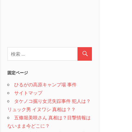
固定ページ
ひるがの高原キャンプ場 事件
サイトマップ
タケノコ掘り女児失踪事件 犯人は？
リュック男 イヌワシ 真相は？？
五條堀美咲さん 真相は？目撃情報は
ないまま今どこに？