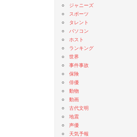
ジャニーズ
スポーツ
タレント
パソコン
ホスト
ランキング
世界
事件事故
保険
俳優
動物
動画
古代文明
地震
声優
天気予報