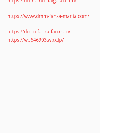
https://otona-no-daigaku.com/
https://www.dmm-fanza-mania.com/
https://dmm-fanza-fan.com/
https://wp646903.wpx.jp/