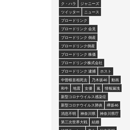
ク・ハラ
ジャニーズ
ツイッター
ニュース
ブロードリンク
ブロードリンク 会見
ブロードリンク 倒産
ブロードリンク倒産
ブロードリンク 株価
ブロードリンク株式会社
ブロードリンク 逮捕
ホスト
中曽根首相死去
乃木坂46
動画
和牛
地震
女優
嵐
情報漏洩
新型コロナウイルス感染症
新型コロナウイルス肺炎
欅坂46
消息不明
神奈川県
神奈川県庁
第三次世界大戦
結婚