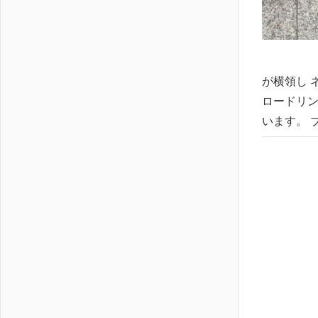
が横領し 
ロードリン
います。 